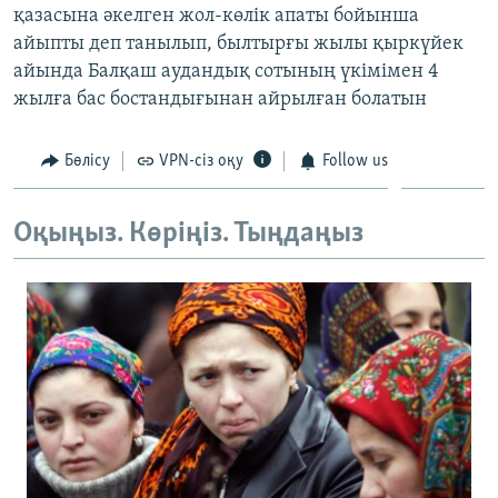
қазасына әкелген жол-көлік апаты бойынша
ЖАЗЫЛЫҢЫЗ
айыпты деп танылып, былтырғы жылы қыркүйек
айында Балқаш аудандық сотының үкімімен 4
жылға бас бостандығынан айрылған болатын
Басқа тілдерде
Бөлісу
VPN-сіз оқу
Follow us
Оқыңыз. Көріңіз. Тыңдаңыз