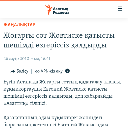
Accessibility
links
Skip
ЖАҢАЛЫҚТАР
to
ЖАҢАЛЫҚТАР
Жоғарғы сот Жовтиске қатысты
main
САЯСАТ
content
шешімді өзгеріссіз қалдырды
AZATTYQTV
Skip
to
26 сәуір 2010 жыл, 16:41
ҚАҢТАР ОҚИҒАСЫ
main
АДАМ ҚҰҚЫҚТАРЫ
Бөлісу
VPN-сіз оқу
Navigation
Skip
ӘЛЕУМЕТ
Бүгін Астанада Жоғарғы соттың қадағалау алқасы,
to
құқыққорғаушы Евгений Жовтиске қатысты
ӘЛЕМ
Search
шешімді өзгеріссіз қалдырды, деп хабарлайды
АРНАЙЫ ЖОБАЛАР
«Азаттық» тілшісі.
Русский
Қазақстанның адам құқықтары жөніндегі
бюросының жетекшісі Евгений Жовтис адам