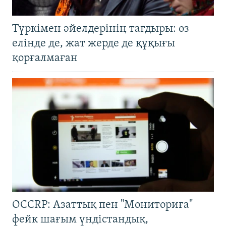
Түркімен әйелдерінің тағдыры: өз
елінде де, жат жерде де құқығы
қорғалмаған
OCCRP: Азаттық пен "Мониториға"
фейк шағым үндістандық,