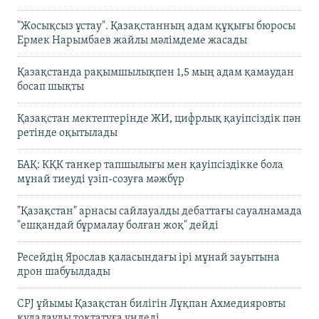
"Жосықсыз ұстау". Қазақстанның адам құқығы бюросы
Ермек Нарымбаев жайлы мәлімдеме жасады
Қазақстанда рақымшылықпен 1,5 мың адам қамаудан
босап шықты
Қазақстан мектептерінде ЖИ, цифрлық қауіпсіздік пән
ретінде оқытылады
БАҚ: КҚК танкер тапшылығы мен қауіпсіздікке бола
мұнай тиеуді үзіп-созуға мәжбүр
"Қазақстан" арнасы сайлауалды дебаттағы сауалнамада
"ешқандай бұрмалау болған жоқ" дейді
Ресейдің Ярослав қаласындағы ірі мұнай зауытына
дрон шабуылдады
CPJ ұйымы Қазақстан билігін Лұқпан Ахмедияровты
қудалауды тоқтатуға үндеді