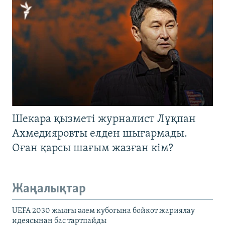
Шекара қызметі журналист Лұқпан
Ахмедияровты елден шығармады.
Оған қарсы шағым жазған кім?
Жаңалықтар
UEFA 2030 жылғы әлем кубогына бойкот жариялау
идеясынан бас тартпайды