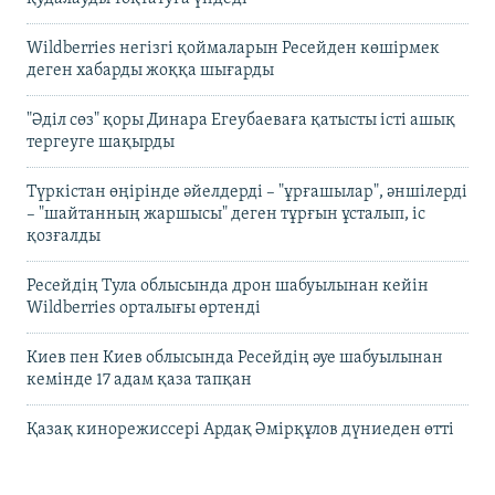
Wildberries негізгі қоймаларын Ресейден көшірмек
деген хабарды жоққа шығарды
"Әділ сөз" қоры Динара Егеубаеваға қатысты істі ашық
тергеуге шақырды
Түркістан өңірінде әйелдерді – "ұрғашылар", әншілерді
– "шайтанның жаршысы" деген тұрғын ұсталып, іс
қозғалды
Ресейдің Тула облысында дрон шабуылынан кейін
Wildberries орталығы өртенді
Киев пен Киев облысында Ресейдің әуе шабуылынан
кемінде 17 адам қаза тапқан
Қазақ кинорежиссері Ардақ Әмірқұлов дүниеден өтті