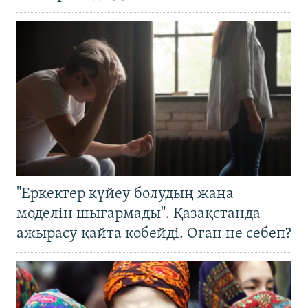
"Еркектер күйеу болудың жаңа
моделін шығармады". Қазақстанда
ажырасу қайта көбейді. Оған не себеп?