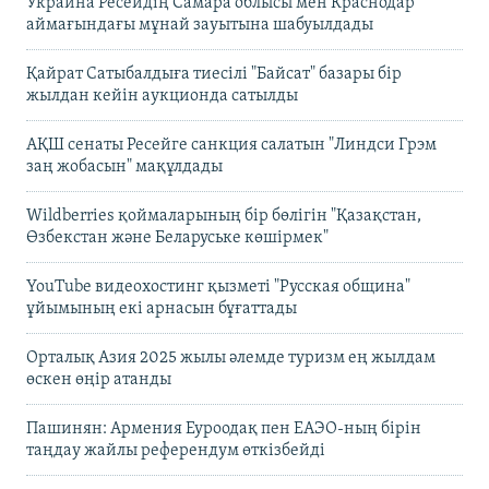
Украина Ресейдің Самара облысы мен Краснодар
аймағындағы мұнай зауытына шабуылдады
Қайрат Сатыбалдыға тиесілі "Байсат" базары бір
жылдан кейін аукционда сатылды
АҚШ сенаты Ресейге санкция салатын "Линдси Грэм
заң жобасын" мақұлдады
Wildberries қоймаларының бір бөлігін "Қазақстан,
Өзбекстан және Беларуське көшірмек"
YouTube видеохостинг қызметі "Русская община"
ұйымының екі арнасын бұғаттады
Орталық Азия 2025 жылы әлемде туризм ең жылдам
өскен өңір атанды
Пашинян: Армения Еуроодақ пен ЕАЭО-ның бірін
таңдау жайлы референдум өткізбейді