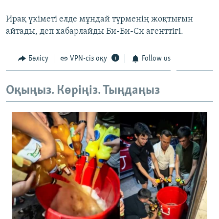
ЖАЗЫЛЫҢЫЗ
Ирақ үкіметі елде мұндай түрменің жоқтығын
айтады, деп хабарлайды Би-Би-Си агенттігі.
Басқа тілдерде
Бөлісу
VPN-сіз оқу
Follow us
Оқыңыз. Көріңіз. Тыңдаңыз