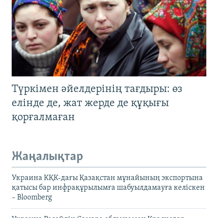
Түркімен әйелдерінің тағдыры: өз
елінде де, жат жерде де құқығы
қорғалмаған
Жаңалықтар
Украина КҚК-дағы Қазақстан мұнайының экспортына
қатысы бар инфрақұрылымға шабуылдамауға келіскен
– Bloomberg