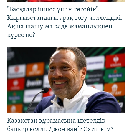
"Басқалар ішпес үшін төгейік".
Қырғызстандағы арақ төгу челленджі:
Ақша шашу ма әлде жамандықпен
күрес пе?
Қазақстан құрамасына шетелдік
бапкер келді. Джон ван’т Схип кім?