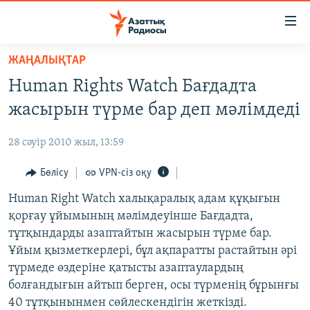
Accessibility
links
Skip
ЖАҢАЛЫҚТАР
to
ЖАҢАЛЫҚТАР
Human Rights Watch Бағдадта
main
САЯСАТ
content
жасырын түрме бар деп мәлімдеді
AZATTYQTV
Skip
to
28 сәуір 2010 жыл, 13:59
ҚАҢТАР ОҚИҒАСЫ
main
АДАМ ҚҰҚЫҚТАРЫ
Бөлісу
VPN-сіз оқу
Navigation
Skip
ӘЛЕУМЕТ
Human Right Watch халықаралық адам құқығын
to
қорғау ұйымының мәлімдеуінше Бағдадта,
ӘЛЕМ
Search
тұтқындарды азаптайтын жасырын түрме бар.
АРНАЙЫ ЖОБАЛАР
Ұйым қызметкерлері, бұл ақпаратты растайтын әрі
түрмеде өздеріне қатысты азаптаулардың
Русский
болғандығын айтып берген, осы түрменің бұрынғы
40 тұтқынынмен сөйлескендігін жеткізді.