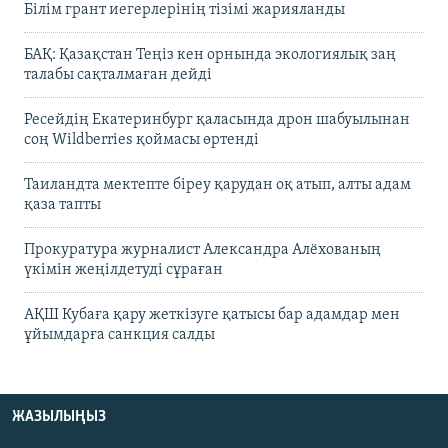
Білім грант иегерлерінің тізімі жарияланды
БАҚ: Қазақстан Теңіз кен орнында экологиялық заң
талабы сақталмаған дейді
Ресейдің Екатеринбург қаласында дрон шабуылынан
соң Wildberries қоймасы өртенді
Таиландта мектепте біреу қарудан оқ атып, алты адам
қаза тапты
Прокуратура журналист Александра Алёхованың
үкімін жеңілдетуді сұраған
АҚШ Кубаға қару жеткізуге қатысы бар адамдар мен
ұйымдарға санкция салды
ЖАЗЫЛЫҢЫЗ