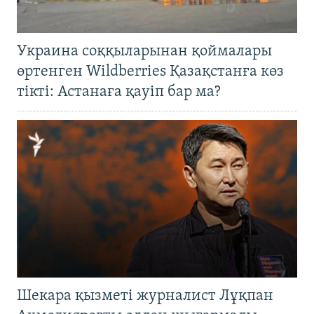
Украина соққыларынан қоймалары
өртенген Wildberries Қазақстанға көз
тікті: Астанаға қауіп бар ма?
Шекара қызметі журналист Лұқпан