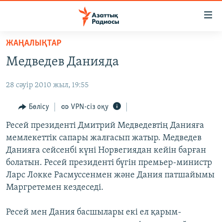
Accessibility
links
Skip
ЖАҢАЛЫҚТАР
to
ЖАҢАЛЫҚТАР
Медведев Данияда
main
САЯСАТ
content
28 сәуір 2010 жыл, 19:55
AZATTYQTV
Skip
to
ҚАҢТАР ОҚИҒАСЫ
Бөлісу
VPN-сіз оқу
main
АДАМ ҚҰҚЫҚТАРЫ
Ресей президенті Дмитрий Медведевтің Данияға
Navigation
мемлекеттік сапары жалғасып жатыр. Медведев
Skip
ӘЛЕУМЕТ
Данияға сейсенбі күні Норвегиядан кейін барған
to
ӘЛЕМ
болатын. Ресей президенті бүгін премьер-министр
Search
Ларс Локке Расмуссенмен және Дания патшайымы
АРНАЙЫ ЖОБАЛАР
Маргретемен кездеседі.
Русский
Ресей мен Дания басшылары екі ел қарым-