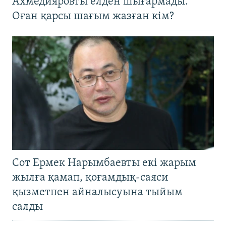
Ахмедияровты елден шығармады.
Оған қарсы шағым жазған кім?
Сот Ермек Нарымбаевты екі жарым
жылға қамап, қоғамдық-саяси
қызметпен айналысуына тыйым
салды