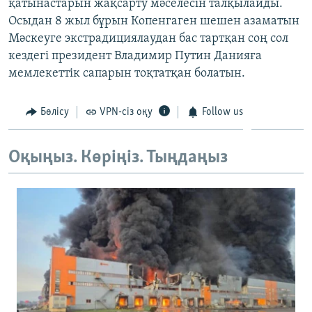
қатынастарын жақсарту мәселесін талқылайды.
ЖАЗЫЛЫҢЫЗ
Осыдан 8 жыл бұрын Копенгаген шешен азаматын
Мәскеуге экстрадициялаудан бас тартқан соң сол
кездегі президент Владимир Путин Данияға
мемлекеттік сапарын тоқтатқан болатын.
Басқа тілдерде
Бөлісу
VPN-сіз оқу
Follow us
Оқыңыз. Көріңіз. Тыңдаңыз