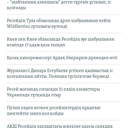
– "шайтанның азаншысы" деген тұрғын ұсталып, іс
қозғалды
Ресейдің Тула облысында дрон шабуылынан кейін
Wildberries орталығы өртенді
Киев пен Киев облысында Ресейдің әуе шабуылынан
кемінде 17 адам қаза тапқан
Қазақ кинорежиссері Ардақ Әмірқұлов дүниеден өтті
Журналист Динара Егеубаева үстінен қылмыстық іс
қозғалғанын айтты. Полиция түсініктеме бермеді
Ресей жағында соғысқан 51 елдің азаматтары
Украинада тұтқында отыр
Путин елден кеткен ресейліктердің құқығын
шектейтін заңға қол қойды
АҚШ Ресейдің құрлықтағы әскеріне қарсы санкция