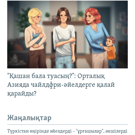
"Қашан бала туасың?": Орталық
Азияда чайлдфри-әйелдерге қалай
қарайды?
Жаңалықтар
Түркістан өңірінде әйелдерді – "ұрғашылар", әншілерді