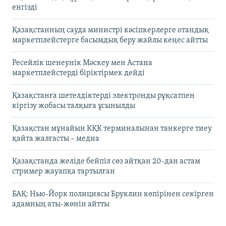
енгізді
Қазақстанның сауда министрі кәсіпкерлерге отандық
маркетплейстерге басымдық беру жайлы кеңес айтты
Ресейлік шенеунік Мәскеу мен Астана
маркетплейстерді біріктірмек дейді
Қазақстанға шетелдіктерді электронды рұқсатпен
кіргізу жобасы талқыға ұсынылды
Қазақстан мұнайын КҚК терминалынан танкерге тиеу
қайта жалғасты – медиа
Қазақстанда желіде бейпіл сөз айтқан 20-дан астам
стример жауапқа тартылған
БАҚ: Нью-Йорк полициясы Бруклин көпірінен секірген
адамның аты-жөнін айтты