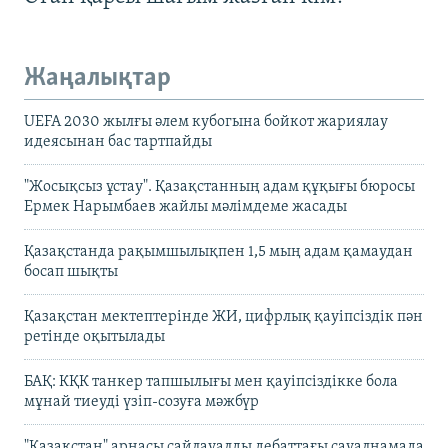
Жаңалықтар
UEFA 2030 жылғы әлем кубогына бойкот жариялау
идеясынан бас тартпайды
"Жосықсыз ұстау". Қазақстанның адам құқығы бюросы
Ермек Нарымбаев жайлы мәлімдеме жасады
Қазақстанда рақымшылықпен 1,5 мың адам қамаудан
босап шықты
Қазақстан мектептерінде ЖИ, цифрлық қауіпсіздік пән
ретінде оқытылады
БАҚ: КҚК танкер тапшылығы мен қауіпсіздікке бола
мұнай тиеуді үзіп-созуға мәжбүр
"Қазақстан" арнасы сайлауалды дебаттағы сауалнамада