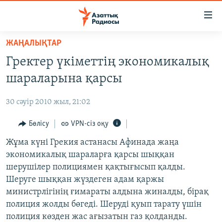
Accessibility
links
Skip
ЖАҢАЛЫҚТАР
to
ЖАҢАЛЫҚТАР
Гректер үкіметтің экономикалық
main
САЯСАТ
content
шараларына қарсы
AZATTYQTV
Skip
to
30 сәуір 2010 жыл, 21:02
ҚАҢТАР ОҚИҒАСЫ
main
АДАМ ҚҰҚЫҚТАРЫ
Бөлісу
VPN-сіз оқу
Navigation
Skip
ӘЛЕУМЕТ
Жұма күні Грекия астанасы Афинада жаңа
to
экономикалық шараларға қарсы шыққан
ӘЛЕМ
Search
шерушілер полициямен қақтығысып қалды.
АРНАЙЫ ЖОБАЛАР
Шеруге шыққан жүздеген адам қаржы
министрлігінің ғимараты алдына жиналды, бірақ
Русский
полиция жолды бөгеді. Шеруді қуып тарату үшін
полиция көзден жас ағызатын газ қолданды.