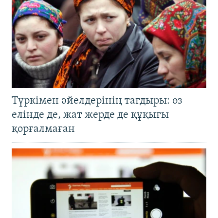
Түркімен әйелдерінің тағдыры: өз
елінде де, жат жерде де құқығы
қорғалмаған