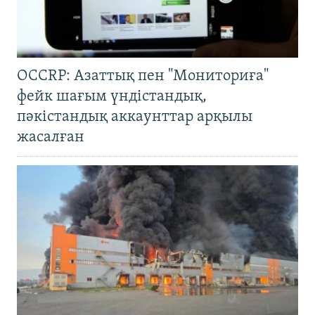
OCCRP: Азаттық пен "Мониториға"
фейк шағым үндістандық,
пәкістандық аккаунттар арқылы
жасалған