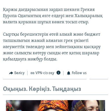
ЖАЗЫЛЫҢЫЗ
Қаржы дағдарысынан зардап шеккен Грекия
Еуропа Одағынтың өзге елдері мен Халықаралық
валюта қорынан шұғыл көмек тосып отыр.
Басқа тілдерде
Сыртқы берешектерін өтей алмай және бюджет
тапшылығын жамай алмаған грек үкіметі
әлеуметтік төлемдер мен зейнетақыны қысқару
және салықты көтеру сынды өте қатаң шаралар
қабылдауға мәжбүр болды.
Бөлісу
VPN-сіз оқу
Follow us
Оқыңыз. Көріңіз. Тыңдаңыз