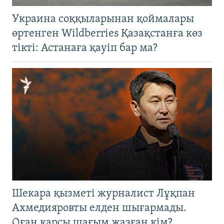
Украина соққыларынан қоймалары
өртенген Wildberries Қазақстанға көз
тікті: Астанаға қауіп бар ма?
Шекара қызметі журналист Лұқпан
Ахмедияровты елден шығармады.
Оған қарсы шағым жазған кім?