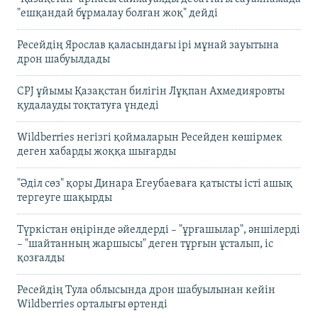
"ешқандай бұрмалау болған жоқ" дейді
Ресейдің Ярослав қаласындағы ірі мұнай зауытына
дрон шабуылдады
CPJ ұйымы Қазақстан билігін Лұқпан Ахмедияровты
қудалауды тоқтатуға үндеді
Wildberries негізгі қоймаларын Ресейден көшірмек
деген хабарды жоққа шығарды
"Әділ сөз" қоры Динара Егеубаеваға қатысты істі ашық
тергеуге шақырды
Түркістан өңірінде әйелдерді – "ұрғашылар", әншілерді
– "шайтанның жаршысы" деген тұрғын ұсталып, іс
қозғалды
Ресейдің Тула облысында дрон шабуылынан кейін
Wildberries орталығы өртенді