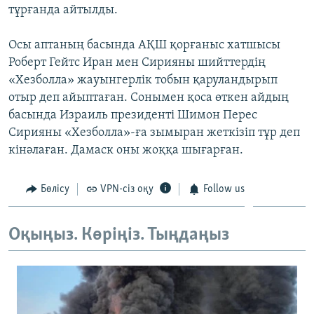
тұрғанда айтылды.
ЖАЗЫЛЫҢЫЗ
Осы аптаның басында АҚШ қорғаныс хатшысы
Роберт Гейтс Иран мен Сирияны шийттердің
Басқа тілдерде
«Хезболла» жауынгерлік тобын қаруландырып
отыр деп айыптаған. Сонымен қоса өткен айдың
басында Израиль президенті Шимон Перес
Сирияны «Хезболла»-ға зымыран жеткізіп тұр деп
кінәлаған. Дамаск оны жоққа шығарған.
Бөлісу
VPN-сіз оқу
Follow us
Оқыңыз. Көріңіз. Тыңдаңыз