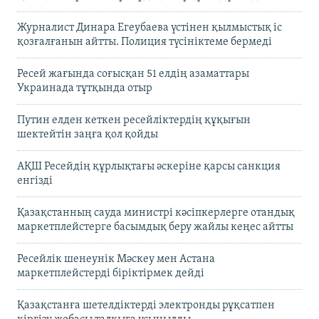
Журналист Динара Егеубаева үстінен қылмыстық іс
қозғалғанын айтты. Полиция түсініктеме бермеді
Ресей жағында соғысқан 51 елдің азаматтары
Украинада тұтқында отыр
Путин елден кеткен ресейліктердің құқығын
шектейтін заңға қол қойды
АҚШ Ресейдің құрлықтағы әскеріне қарсы санкция
енгізді
Қазақстанның сауда министрі кәсіпкерлерге отандық
маркетплейстерге басымдық беру жайлы кеңес айтты
Ресейлік шенеунік Мәскеу мен Астана
маркетплейстерді біріктірмек дейді
Қазақстанға шетелдіктерді электронды рұқсатпен