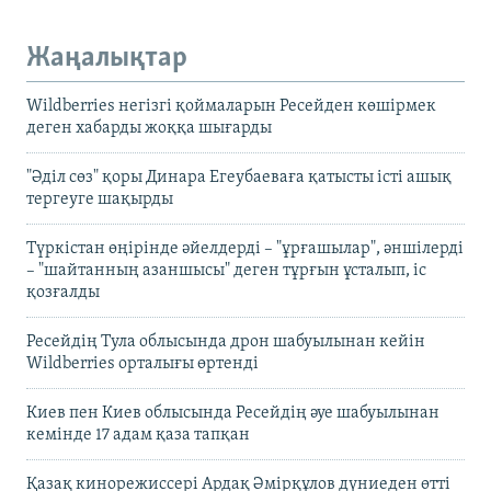
Жаңалықтар
Wildberries негізгі қоймаларын Ресейден көшірмек
деген хабарды жоққа шығарды
"Әділ сөз" қоры Динара Егеубаеваға қатысты істі ашық
тергеуге шақырды
Түркістан өңірінде әйелдерді – "ұрғашылар", әншілерді
– "шайтанның азаншысы" деген тұрғын ұсталып, іс
қозғалды
Ресейдің Тула облысында дрон шабуылынан кейін
Wildberries орталығы өртенді
Киев пен Киев облысында Ресейдің әуе шабуылынан
кемінде 17 адам қаза тапқан
Қазақ кинорежиссері Ардақ Әмірқұлов дүниеден өтті