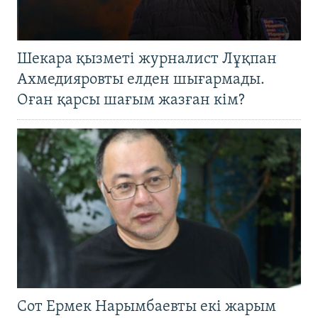
Шекара қызметі журналист Лұқпан
Ахмедияровты елден шығармады.
Оған қарсы шағым жазған кім?
Сот Ермек Нарымбаевты екі жарым