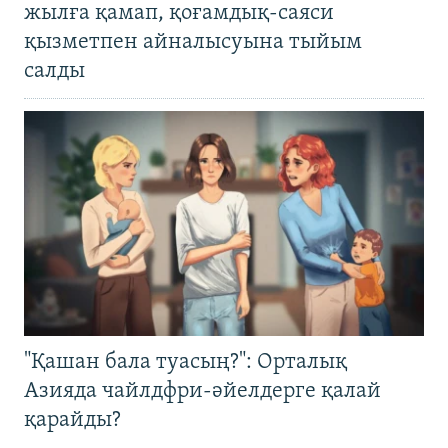
жылға қамап, қоғамдық-саяси
қызметпен айналысуына тыйым
салды
"Қашан бала туасың?": Орталық
Азияда чайлдфри-әйелдерге қалай
қарайды?