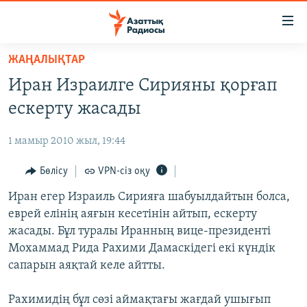
Accessibility
links
Skip
ЖАҢАЛЫҚТАР
to
ЖАҢАЛЫҚТАР
Иран Израилге Сирияны қорғап
main
САЯСАТ
content
ескерту жасады
AZATTYQTV
Skip
to
1 мамыр 2010 жыл, 19:44
ҚАҢТАР ОҚИҒАСЫ
main
АДАМ ҚҰҚЫҚТАРЫ
Бөлісу
VPN-сіз оқу
Navigation
Skip
ӘЛЕУМЕТ
Иран егер Израиль Сирияға шабуылдайтын болса,
to
еврей елінің аяғын кесетінін айтып, ескерту
ӘЛЕМ
Search
жасады. Бұл туралы Иранның вице-президенті
АРНАЙЫ ЖОБАЛАР
Мохаммад Рида Рахими Дамаскідегі екі күндік
сапарын аяқтай келе айтты.
Русский
Рахимидің бұл сөзі аймақтағы жағдай ушығып