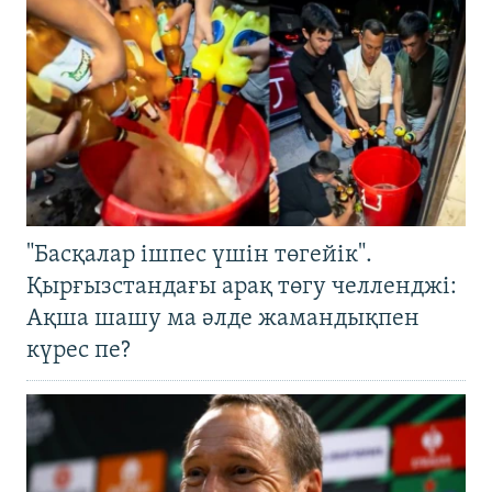
"Басқалар ішпес үшін төгейік".
Қырғызстандағы арақ төгу челленджі:
Ақша шашу ма әлде жамандықпен
күрес пе?