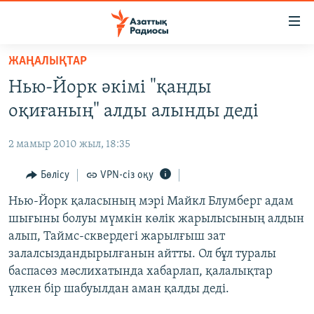
Accessibility
links
Skip
ЖАҢАЛЫҚТАР
to
ЖАҢАЛЫҚТАР
Нью-Йорк әкімі "қанды
main
САЯСАТ
content
оқиғаның" алды алынды деді
AZATTYQTV
Skip
to
2 мамыр 2010 жыл, 18:35
ҚАҢТАР ОҚИҒАСЫ
main
АДАМ ҚҰҚЫҚТАРЫ
Бөлісу
VPN-сіз оқу
Navigation
Skip
ӘЛЕУМЕТ
Нью-Йорк қаласының мэрі Майкл Блумберг адам
to
шығыны болуы мүмкін көлік жарылысының алдын
ӘЛЕМ
Search
алып, Таймс-сквердегі жарылғыш зат
АРНАЙЫ ЖОБАЛАР
залалсыздандырылғанын айтты. Ол бұл туралы
баспасөз мәслихатында хабарлап, қалалықтар
Русский
үлкен бір шабуылдан аман қалды деді.