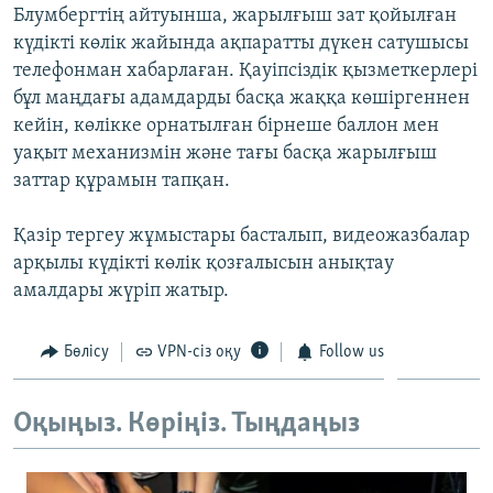
Блумбергтің айтуынша, жарылғыш зат қойылған
ЖАЗЫЛЫҢЫЗ
күдікті көлік жайында ақпаратты дүкен сатушысы
телефонман хабарлаған. Қауіпсіздік қызметкерлері
бұл маңдағы адамдарды басқа жаққа көшіргеннен
Басқа тілдерде
кейін, көлікке орнатылған бірнеше баллон мен
уақыт механизмін және тағы басқа жарылғыш
заттар құрамын тапқан.
Қазір тергеу жұмыстары басталып, видеожазбалар
арқылы күдікті көлік қозғалысын анықтау
амалдары жүріп жатыр.
Бөлісу
VPN-сіз оқу
Follow us
Оқыңыз. Көріңіз. Тыңдаңыз