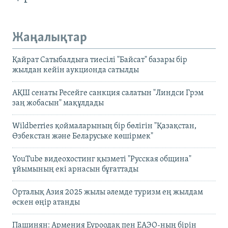
Жаңалықтар
Қайрат Сатыбалдыға тиесілі "Байсат" базары бір
жылдан кейін аукционда сатылды
АҚШ сенаты Ресейге санкция салатын "Линдси Грэм
заң жобасын" мақұлдады
Wildberries қоймаларының бір бөлігін "Қазақстан,
Өзбекстан және Беларуське көшірмек"
YouTube видеохостинг қызметі "Русская община"
ұйымының екі арнасын бұғаттады
Орталық Азия 2025 жылы әлемде туризм ең жылдам
өскен өңір атанды
Пашинян: Армения Еуроодақ пен ЕАЭО-ның бірін