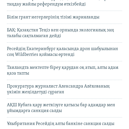
таңдау жайлы референдум өткізбейді
Білім грант иегерлерінің тізімі жарияланды
БАҚ: Қазақстан Теңіз кен орнында экологиялық заң
талабы сақталмаған дейді
Ресейдің Екатеринбург қаласында дрон шабуылынан
соң Wildberries қоймасы өртенді
Таиландта мектепте біреу қарудан оқ атып, алты адам
қаза тапты
Прокуратура журналист Александра Алёхованың
үкімін жеңілдетуді сұраған
АҚШ Кубаға қару жеткізуге қатысы бар адамдар мен
ұйымдарға санкция салды
Ұлыбритания Ресейдің алты банкіне санкция салды