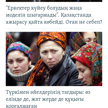
"Еркектер күйеу болудың жаңа
моделін шығармады". Қазақстанда
ажырасу қайта көбейді. Оған не себеп?
Түркімен әйелдерінің тағдыры: өз
елінде де, жат жерде де құқығы
қорғалмаған