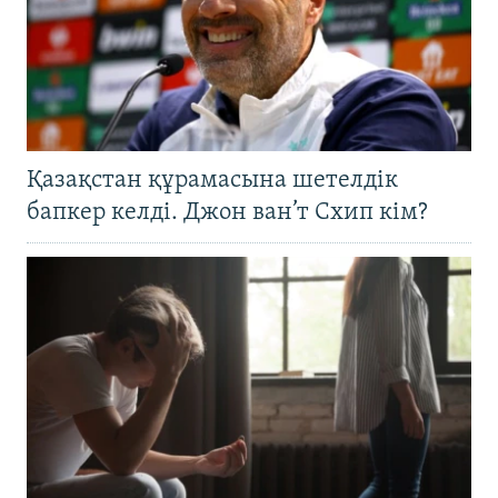
Қазақстан құрамасына шетелдік
бапкер келді. Джон ван’т Схип кім?