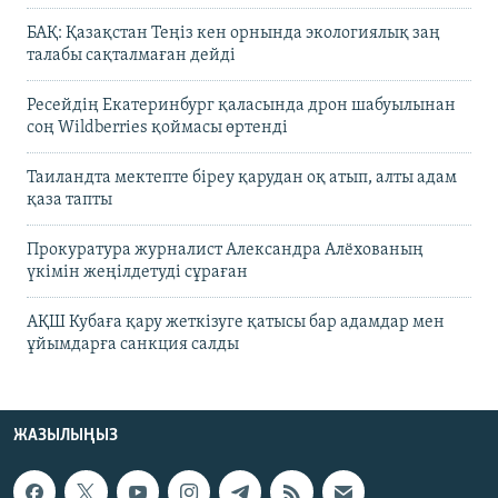
БАҚ: Қазақстан Теңіз кен орнында экологиялық заң
талабы сақталмаған дейді
Ресейдің Екатеринбург қаласында дрон шабуылынан
соң Wildberries қоймасы өртенді
Таиландта мектепте біреу қарудан оқ атып, алты адам
қаза тапты
Прокуратура журналист Александра Алёхованың
үкімін жеңілдетуді сұраған
АҚШ Кубаға қару жеткізуге қатысы бар адамдар мен
ұйымдарға санкция салды
ЖАЗЫЛЫҢЫЗ