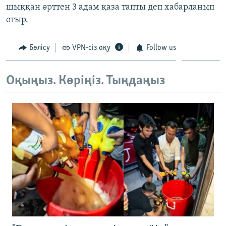
шыққан өрттен 3 адам қаза тапты деп хабарланып
ЖАЗЫЛЫҢЫЗ
отыр.
Бөлісу
VPN-сіз оқу
Follow us
Басқа тілдерде
Оқыңыз. Көріңіз. Тыңдаңыз