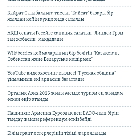
Қайрат Сатыбалдыға тиесілі "Байсат" базары бір
жылдан кейін аукционда сатылды
АҚШ сенаты Ресейге санкция салатын "Линдси Грэм
заң жобасын" мақұлдады
Wildberries қоймаларының бір бөлігін "Қазақстан,
Өзбекстан және Беларуське көшірмек"
YouTube видеохостинг қызметі "Русская община"
ұйымының екі арнасын бұғаттады
Орталық Азия 2025 жылы әлемде туризм ең жылдам
өскен өңір атанды
Пашинян: Армения Еуроодақ пен ЕАЭО-ның бірін
таңдау жайлы референдум өткізбейді
Білім грант иегерлерінің тізімі жарияланды