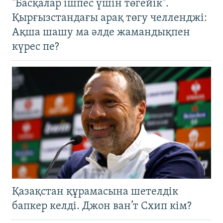
"Басқалар ішпес үшін төгейік".
Қырғызстандағы арақ төгу челленджі:
Ақша шашу ма әлде жамандықпен
күрес пе?
Қазақстан құрамасына шетелдік
бапкер келді. Джон ван’т Схип кім?