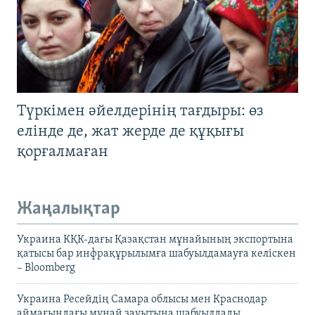
Түркімен әйелдерінің тағдыры: өз
елінде де, жат жерде де құқығы
қорғалмаған
Жаңалықтар
Украина КҚК-дағы Қазақстан мұнайының экспортына
қатысы бар инфрақұрылымға шабуылдамауға келіскен
– Bloomberg
Украина Ресейдің Самара облысы мен Краснодар
аймағындағы мұнай зауытына шабуылдады