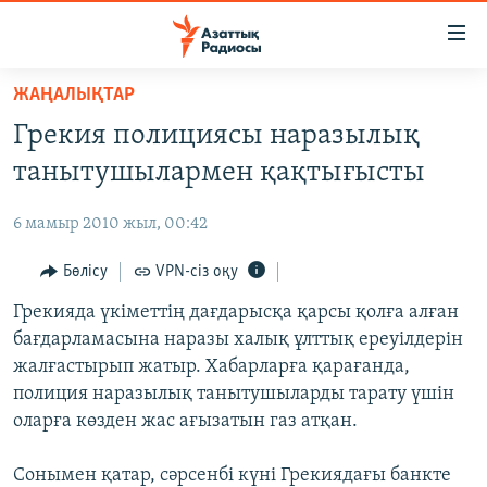
Accessibility
links
Skip
ЖАҢАЛЫҚТАР
to
ЖАҢАЛЫҚТАР
Грекия полициясы наразылық
main
САЯСАТ
content
танытушылармен қақтығысты
AZATTYQTV
Skip
to
6 мамыр 2010 жыл, 00:42
ҚАҢТАР ОҚИҒАСЫ
main
АДАМ ҚҰҚЫҚТАРЫ
Бөлісу
VPN-сіз оқу
Navigation
Skip
ӘЛЕУМЕТ
Грекияда үкіметтің дағдарысқа қарсы қолға алған
to
бағдарламасына наразы халық ұлттық ереуілдерін
ӘЛЕМ
Search
жалғастырып жатыр. Хабарларға қарағанда,
АРНАЙЫ ЖОБАЛАР
полиция наразылық танытушыларды тарату үшін
оларға көзден жас ағызатын газ атқан.
Русский
Сонымен қатар, сәрсенбі күні Грекиядағы банкте