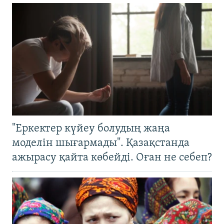
"Еркектер күйеу болудың жаңа
моделін шығармады". Қазақстанда
ажырасу қайта көбейді. Оған не себеп?