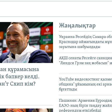
Жаңалықтар
Украина Ресейдің Самара об
Краснодар аймағындағы мұ
зауытына шабуылдады
АҚШ сенаты Ресейге санкция
"Линдси Грэм заң жобасын" 
тан құрамасына
к бапкер келді.
YouTube видеохостинг қызмет
н’т Схип кім?
община" ұйымының екі арн
бұғаттады
Пашинян: Армения Еуроодақ
ЕАЭО-ның бірін таңдау жай
референдум өткізбейді