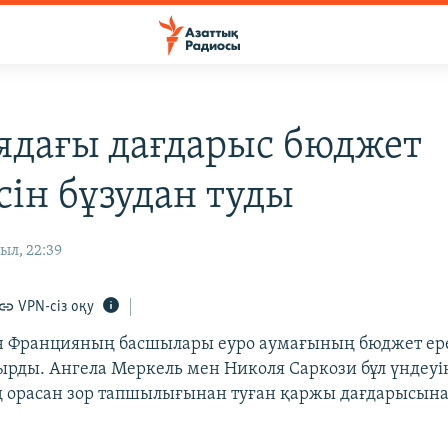
ядағы дағдарыс бюджет
сін бұзудан туды
ыл, 22:39
VPN-сіз оқу
н Францияның басшылары еуро аумағының бюджет ере
ырды. Ангела Меркель мен Николя Саркози бұл үндеуі
ң орасан зор тапшылығынан туған қаржы дағдарысын