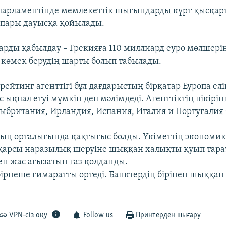
 парламентінде мемлекеттік шығындарды күрт қысқар
спары дауысқа қойылады.
рды қабылдау – Грекияға 110 миллиард еуро мөлшері
көмек берудің шарты болып табылады.
 рейтинг агенттігі бұл дағдарыстың бірқатар Еуропа ел
с ықпал етуі мүмкін деп мәлімдеді. Агенттіктің пікірі
ыбритания, Ирландия, Испания, Италия и Португалия 
ң орталығында қақтығыс болды. Үкіметтің экономи
арсы наразылық шеруіне шыққан халықты қуып тара
ен жас ағызатын газ қолданды.
бірнеше ғимаратты өртеді. Банктердің бірінен шыққан ө
VPN-сіз оқу
Follow us
Принтерден шығару