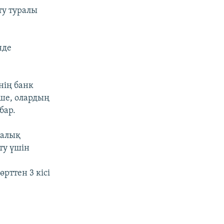
ту туралы
нде
інің банк
нше, олардың
бар.
калық
ту үшін
рттен 3 кісі