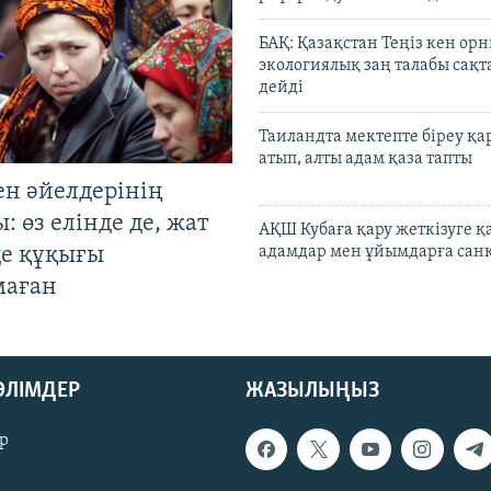
БАҚ: Қазақстан Теңіз кен ор
экологиялық заң талабы сақ
дейді
Таиландта мектепте біреу қа
атып, алты адам қаза тапты
ен әйелдерінің
: өз елінде де, жат
АҚШ Кубаға қару жеткізуге қ
де құқығы
адамдар мен ұйымдарға сан
маған
БӨЛІМДЕР
ЖАЗЫЛЫҢЫЗ
р