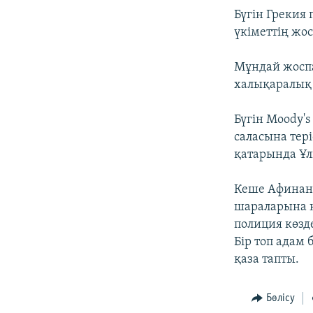
Бүгін Грекия
үкіметтің жо
Мұндай жоспа
халықаралық 
Бүгін Moody's
саласына тері
қатарында Ұл
Кеше Афинаны
шараларына қ
полиция көзд
Бір топ адам 
қаза тапты.
Бөлісу