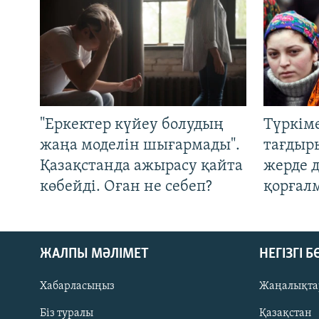
"Еркектер күйеу болудың
Түркім
жаңа моделін шығармады".
тағдыры
Қазақстанда ажырасу қайта
жерде 
көбейді. Оған не себеп?
қорғал
ЖАЛПЫ МӘЛІМЕТ
НЕГІЗГІ 
Хабарласыңыз
Жаңалықта
Біз туралы
Қазақстан