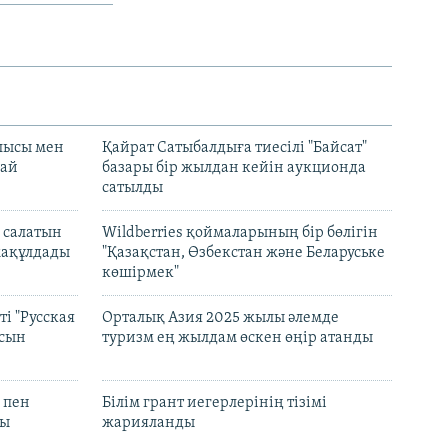
лысы мен
Қайрат Сатыбалдыға тиесілі "Байсат"
най
базары бір жылдан кейін аукционда
сатылды
 салатын
Wildberries қоймаларының бір бөлігін
мақұлдады
"Қазақстан, Өзбекстан және Беларуське
көшірмек"
і "Русская
Орталық Азия 2025 жылы әлемде
асын
туризм ең жылдам өскен өңір атанды
 пен
Білім грант иегерлерінің тізімі
лы
жарияланды