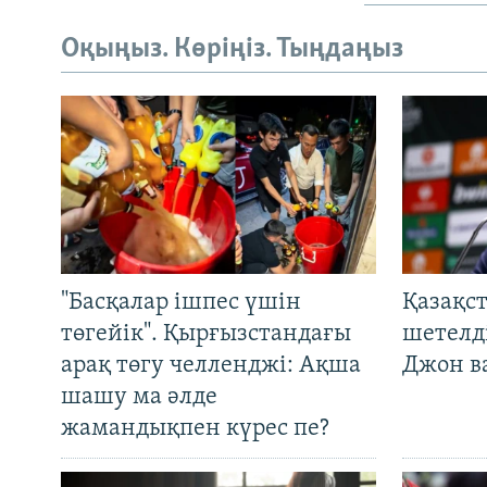
Оқыңыз. Көріңіз. Тыңдаңыз
"Басқалар ішпес үшін
Қазақс
төгейік". Қырғызстандағы
шетелді
арақ төгу челленджі: Ақша
Джон ва
шашу ма әлде
жамандықпен күрес пе?