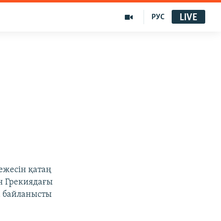
LIVE
РУС
жесін қатаң
н Грекиядағы
а байланысты