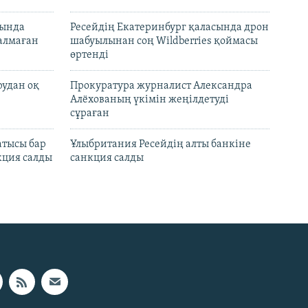
нында
Ресейдің Екатеринбург қаласында дрон
талмаған
шабуылынан соң Wildberries қоймасы
өртенді
рудан оқ
Прокуратура журналист Александра
Алёхованың үкімін жеңілдетуді
сұраған
атысы бар
Ұлыбритания Ресейдің алты банкіне
кция салды
санкция салды