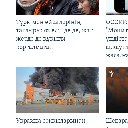
Түркімен әйелдерінің
OCCRP:
тағдыры: өз елінде де, жат
"Монит
жерде де құқығы
үндіст
қорғалмаған
аккаун
жасалғ
Украина соққыларынан
Шекара