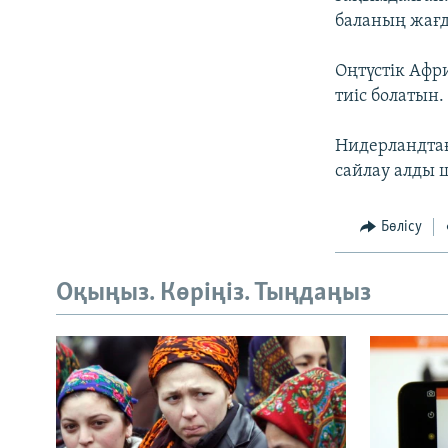
баланың жағ
Оңтүстік Афр
тиіс болатын.
Нидерландтағ
сайлау алды 
Бөлісу
Оқыңыз. Көріңіз. Тыңдаңыз