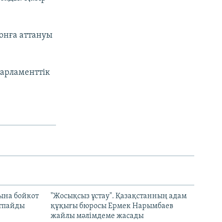
онға аттануы
парламенттік
ына бойкот
"Жосықсыз ұстау". Қазақстанның адам
ртпайды
құқығы бюросы Ермек Нарымбаев
жайлы мәлімдеме жасады