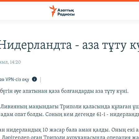
Нидерландта - аза тұту к
жыл, 14:20
VPN-сіз оқу
үгін әуе апатынан қаза болғандарды аза тұту күні.
і Ливияның маңындағы Триполи қаласында құлаған ұ
 адам опат болды. Соның кем дегенде 61-і - нидерлан
н нидерландық 10 жасар бала аман қалды. Оның екі а
 Дәрігерлер оған Триполи ауруханасында операция жа