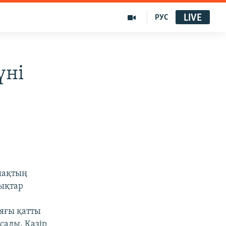
LIVE
РУС
үні
шақтың
дықтар
яғы қатты
сады. Қазір