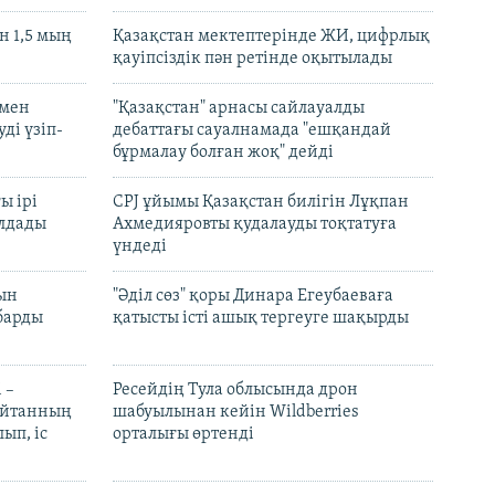
 1,5 мың
Қазақстан мектептерінде ЖИ, цифрлық
қауіпсіздік пән ретінде оқытылады
 мен
"Қазақстан" арнасы сайлауалды
ді үзіп-
дебаттағы сауалнамада "ешқандай
бұрмалау болған жоқ" дейді
ы ірі
CPJ ұйымы Қазақстан билігін Лұқпан
лдады
Ахмедияровты қудалауды тоқтатуға
үндеді
рын
"Әділ сөз" қоры Динара Егеубаеваға
барды
қатысты істі ашық тергеуге шақырды
 –
Ресейдің Тула облысында дрон
шайтанның
шабуылынан кейін Wildberries
ып, іс
орталығы өртенді