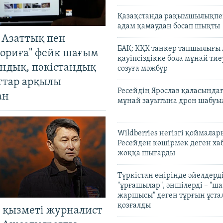
Қазақстанда рақымшылықпен
адам қамаудан босап шықты
 Азаттық пен
БАҚ: КҚК танкер тапшылығы
ориға" фейк шағым
қауіпсіздікке бола мұнай тиеу
андық, пәкістандық
созуға мәжбүр
ттар арқылы
Ресейдің Ярослав қаласындағ
ан
мұнай зауытына дрон шабуы
Wildberries негізгі қоймала
Ресейден көшірмек деген ха
жоққа шығарды
Түркістан өңірінде әйелдерді
"ұрғашылар", әншілерді – "
жаршысы" деген тұрғын ұстал
қозғалды
 қызметі журналист