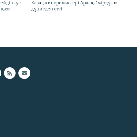
ейдің әуе
Қазақ кинорежиссері Ардақ Әмірқұлов
 қаза
дүниеден өтті