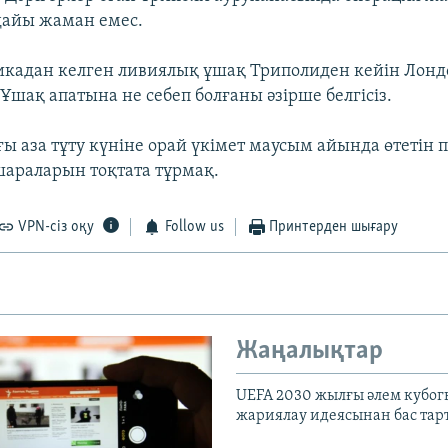
дайы жаман емес.
икадан келген ливиялық ұшақ Триполиден кейін Лонд
 Ұшақ апатына не себеп болғаны әзірше белгісіз.
ы аза тұту күніне орай үкімет маусым айында өтетін 
шараларын тоқтата тұрмақ.
VPN-сіз оқу
Follow us
Принтерден шығару
Жаңалықтар
UEFA 2030 жылғы әлем кубог
жариялау идеясынан бас та