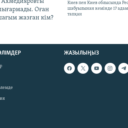
 Ахмедияровты
Киев пен Киев облысында Рес
шығармады. Оған
шабуылынан кемінде 17 адам
тапқан
шағым жазған кім?
БӨЛІМДЕР
ЖАЗЫЛЫҢЫЗ
р
әлемде
зия