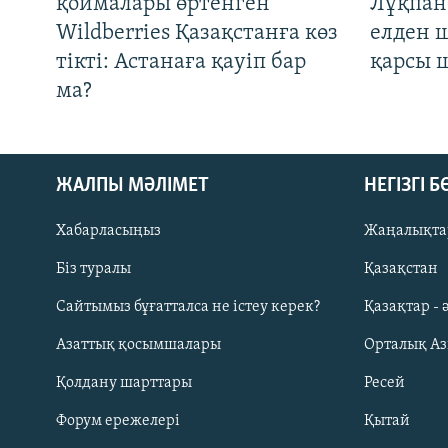
қоймалары өртенген
Лұқпан
Wildberries Қазақстанға көз
елден 
тікті: Астанаға қауіп бар
қарсы 
ма?
ЖАЛПЫ МӘЛІМЕТ
НЕГІЗГІ 
Хабарласыңыз
Жаңалықта
Біз туралы
Қазақстан
Русский
Сайтымыз бұғатталса не істеу керек?
Қазақтар - 
Азаттық қосымшалары
Орталық А
ЖАЗЫЛЫҢЫЗ
Қолдану шарттары
Ресей
Форум ережелері
Қытай