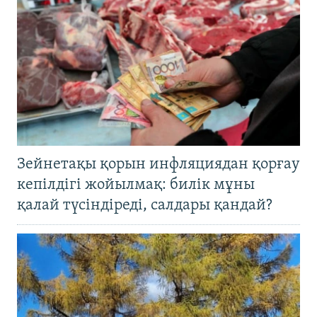
Зейнетақы қорын инфляциядан қорғау
кепілдігі жойылмақ: билік мұны
қалай түсіндіреді, салдары қандай?