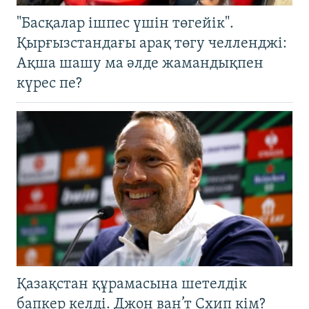
"Басқалар ішпес үшін төгейік".
Қырғызстандағы арақ төгу челленджі:
Ақша шашу ма әлде жамандықпен
күрес пе?
Қазақстан құрамасына шетелдік
бапкер келді. Джон ван’т Схип кім?