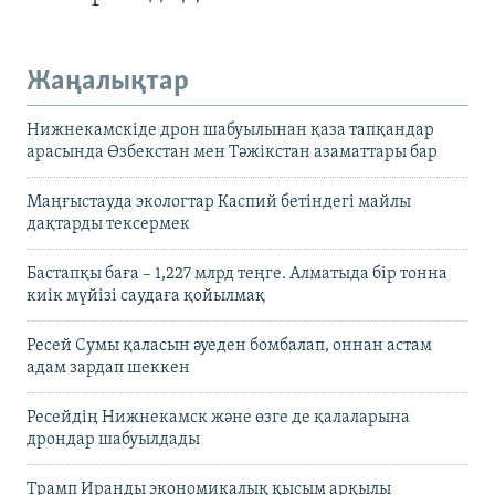
Жаңалықтар
Нижнекамскіде дрон шабуылынан қаза тапқандар
арасында Өзбекстан мен Тәжікстан азаматтары бар
Маңғыстауда экологтар Каспий бетіндегі майлы
дақтарды тексермек
Бастапқы баға – 1,227 млрд теңге. Алматыда бір тонна
киік мүйізі саудаға қойылмақ
Ресей Сумы қаласын әуеден бомбалап, оннан астам
адам зардап шеккен
Ресейдің Нижнекамск және өзге де қалаларына
дрондар шабуылдады
Трамп Иранды экономикалық қысым арқылы