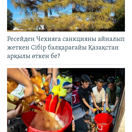
Ресейден Чехияға санкцияны айналып
жеткен Сібір балқарағайы Қазақстан
арқылы өткен бе?