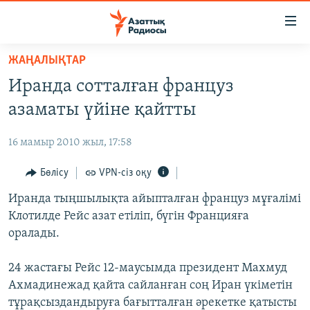
Accessibility
links
Skip
ЖАҢАЛЫҚТАР
to
ЖАҢАЛЫҚТАР
Иранда сотталған француз
main
САЯСАТ
content
азаматы үйіне қайтты
AZATTYQTV
Skip
to
16 мамыр 2010 жыл, 17:58
ҚАҢТАР ОҚИҒАСЫ
main
АДАМ ҚҰҚЫҚТАРЫ
Бөлісу
VPN-сіз оқу
Navigation
Skip
ӘЛЕУМЕТ
Иранда тыңшылықта айыпталған француз мұғалімі
to
Клотилде Рейс азат етіліп, бүгін Францияға
ӘЛЕМ
Search
оралады.
АРНАЙЫ ЖОБАЛАР
24 жастағы Рейс 12-маусымда президент Махмуд
Русский
Ахмадинежад қайта сайланған соң Иран үкіметін
тұрақсыздандыруға бағытталған әрекетке қатысты