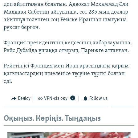
деп айыпталған болатын. Адвокат Мохаммад Әли
ЖАЗЫЛЫҢЫЗ
Махдави Сабеттің айтуынша, сот 285 мың доллар
айыппұл төленген соң Рейске Ираннан шығуына
рұқсат берген.
Басқа тілдерде
Франция президентінің кеңсесінің хабарлауынша,
Рейс Дубайда ұшаққа отырып, Парижге аттанған.
Рейстің ісі Франция мен Иран арасындағы қарым-
қатынастардың шиеленісе түсуіне түрткі болған
еді.
Бөлісу
VPN-сіз оқу
Follow us
Оқыңыз. Көріңіз. Тыңдаңыз