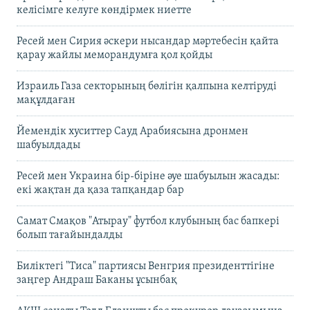
келісімге келуге көндірмек ниетте
Ресей мен Сирия әскери нысандар мәртебесін қайта
қарау жайлы меморандумға қол қойды
Израиль Газа секторының бөлігін қалпына келтіруді
мақұлдаған
Йемендік хуситтер Сауд Арабиясына дронмен
шабуылдады
Ресей мен Украина бір-біріне әуе шабуылын жасады:
екі жақтан да қаза тапқандар бар
Самат Смақов "Атырау" футбол клубының бас бапкері
болып тағайындалды
Биліктегі "Тиса" партиясы Венгрия президенттігіне
заңгер Андраш Баканы ұсынбақ