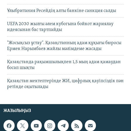
Ұлыбритания Ресейдің алты банкіне санкция салды
UEFA 2030 жылғы әлем кубогына бойкот жариялау
идеясынан бас тартпайды
"Жосықсыз ұстау". Қазақстанның адам құқығы бюросы
Ермек Нарымбаев жайлы мәлімдеме жасады
Қазақстанда рақымшылықпен 1,5 мың адам қамаудан
босап шықты
Қазақстан мектептерінде ЖИ, цифрлық қауіпсіздік пән
ретінде оқытылады
ЖАЗЫЛЫҢЫЗ