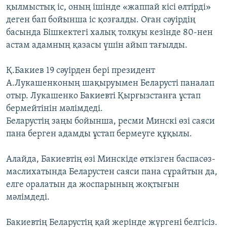
қылмыстық іс, оның ішінде «жаппай кісі өлтірді»
ЖАЗЫЛЫҢЫЗ
деген бап бойынша іс қозғалды. Оған сәуірдің
басында Бішкектегі халық толқуы кезінде 80-нен
астам адамның қазасы үшін айып тағылды.
Басқа тілдерде
Қ.Бакиев 19 сәуірден бері президент
А.Лукашенконың шақыруымен Беларусті паналап
отыр. Лукашенко Бакиевті Қырғызстанға ұстап
бермейтінін мәлімдеді.
Беларустің заңы бойынша, ресми Минскі өзі саяси
пана берген адамды ұстап бермеуге құқылы.
Алайда, Бакиевтің өзі Минскіде өткізген баспасөз-
маслихатында Беларустен саяси пана сұрайтын да,
елге оралатын да жоспарының жоқтығын
мәлімдеді.
Бакиевтің Беларустің қай жерінде жүргені белгісіз.