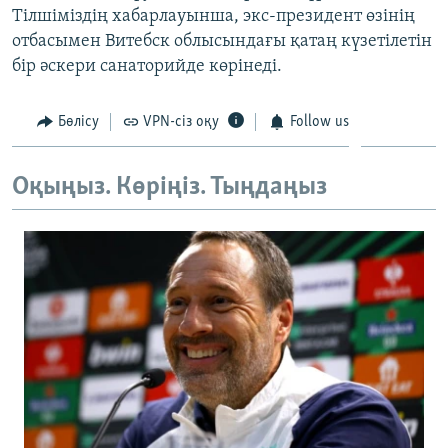
Тілшіміздің хабарлауынша, экс-президент өзінің
отбасымен Витебск облысындағы қатаң күзетілетін
бір әскери санаторийде көрінеді.
Бөлісу
VPN-сіз оқу
Follow us
Оқыңыз. Көріңіз. Тыңдаңыз