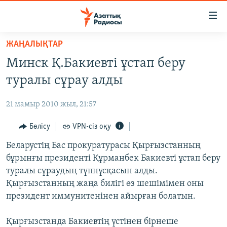
Accessibility
links
Skip
ЖАҢАЛЫҚТАР
to
ЖАҢАЛЫҚТАР
Минск Қ.Бакиевті ұстап беру
main
САЯСАТ
content
туралы сұрау алды
AZATTYQTV
Skip
to
21 мамыр 2010 жыл, 21:57
ҚАҢТАР ОҚИҒАСЫ
main
АДАМ ҚҰҚЫҚТАРЫ
Бөлісу
VPN-сіз оқу
Navigation
Skip
ӘЛЕУМЕТ
Беларустің Бас прокуратурасы Қырғызстанның
to
бұрынғы президенті Құрманбек Бакиевті ұстап беру
ӘЛЕМ
Search
туралы сұраудың түпнұсқасын алды.
АРНАЙЫ ЖОБАЛАР
Қырғызстанның жаңа билігі өз шешімімен оны
президент иммунитенінен айырған болатын.
Русский
Қырғызстанда Бакиевтің үстінен бірнеше