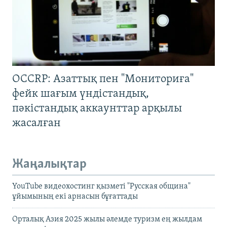
OCCRP: Азаттық пен "Мониториға"
фейк шағым үндістандық,
пәкістандық аккаунттар арқылы
жасалған
Жаңалықтар
YouTube видеохостинг қызметі "Русская община"
ұйымының екі арнасын бұғаттады
Орталық Азия 2025 жылы әлемде туризм ең жылдам