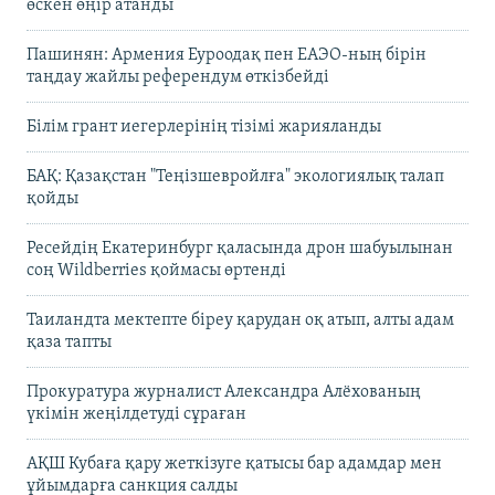
өскен өңір атанды
Пашинян: Армения Еуроодақ пен ЕАЭО-ның бірін
таңдау жайлы референдум өткізбейді
Білім грант иегерлерінің тізімі жарияланды
БАҚ: Қазақстан "Теңізшевройлға" экологиялық талап
қойды
Ресейдің Екатеринбург қаласында дрон шабуылынан
соң Wildberries қоймасы өртенді
Таиландта мектепте біреу қарудан оқ атып, алты адам
қаза тапты
Прокуратура журналист Александра Алёхованың
үкімін жеңілдетуді сұраған
АҚШ Кубаға қару жеткізуге қатысы бар адамдар мен
ұйымдарға санкция салды