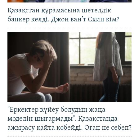
Қазақстан құрамасына шетелдік
бапкер келді. Джон ван’т Схип кім?
"Еркектер күйеу болудың жаңа
моделін шығармады". Қазақстанда
ажырасу қайта көбейді. Оған не себеп?