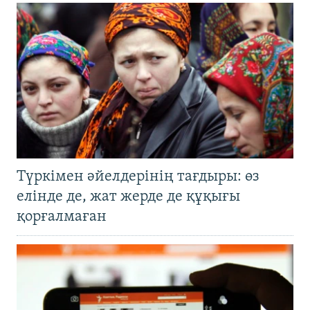
Түркімен әйелдерінің тағдыры: өз
елінде де, жат жерде де құқығы
қорғалмаған