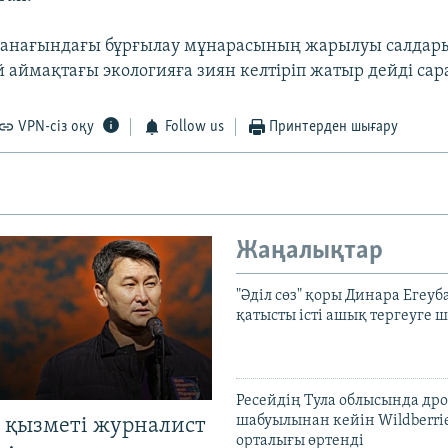
анағындағы бұрғылау мұнарасының жарылуы салдары
 аймақтағы экологияға зиян келтіріп жатыр дейді са
VPN-сіз оқу
Follow us
Принтерден шығару
Жаңалықтар
"Әділ сөз" қоры Динара Егеуб
қатысты істі ашық тергеуге
Ресейдің Тула облысында др
шабуылынан кейін Wildberri
 қызметі журналист
орталығы өртенді