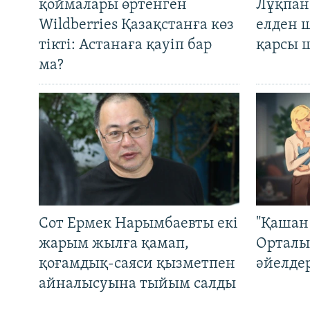
қоймалары өртенген
Лұқпан
Wildberries Қазақстанға көз
елден 
тікті: Астанаға қауіп бар
қарсы 
ма?
Сот Ермек Нарымбаевты екі
"Қашан 
жарым жылға қамап,
Орталы
қоғамдық-саяси қызметпен
әйелде
айналысуына тыйым салды