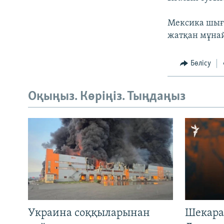
Мексика шығ
жатқан мұнай
Бөлісу
Оқыңыз. Көріңіз. Тыңдаңыз
Украина соққыларынан
Шекара