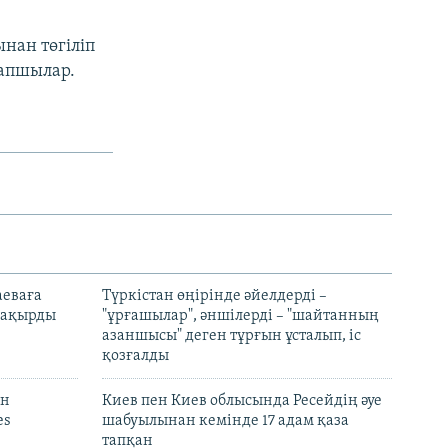
нан төгіліп
рапшылар.
аеваға
Түркістан өңірінде әйелдерді –
 шақырды
"ұрғашылар", әншілерді – "шайтанның
азаншысы" деген тұрғын ұсталып, іс
қозғалды
он
Киев пен Киев облысында Ресейдің әуе
es
шабуылынан кемінде 17 адам қаза
тапқан