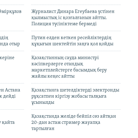
Әмірқұлов
Журналист Динара Егеубаева үстінен
қылмыстық іс қозғалғанын айтты.
Полиция түсініктеме бермеді
лдің
Путин елден кеткен ресейліктердің
нда отыр
құқығын шектейтін заңға қол қойды
керіне
Қазақстанның сауда министрі
кәсіпкерлерге отандық
маркетплейстерге басымдық беру
жайлы кеңес айтты
ен Астана
Қазақстанға шетелдіктерді электронды
к дейді
рұқсатпен кіргізу жобасы талқыға
ұсынылды
Қазақстанда желіде бейпіл сөз айтқан
 қайта
20-дан астам стример жауапқа
тартылған