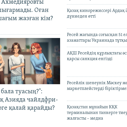
 Ахмедияровты
шығармады. Оған
Қазақ кинорежиссері Ардақ 
дүниеден өтті
шағым жазған кім?
Ресей жағында соғысқан 51 е
азаматтары Украинада тұтқы
АҚШ Ресейдің құрлықтағы әс
қарсы санкция енгізді
Ресейлік шенеунік Мәскеу м
маркетплейстерді біріктірме
бала туасың?":
қ Азияда чайлдфри-
рге қалай қарайды?
Қазақстан мұнайын КҚК
терминалынан танкерге тиеу
жалғасты – медиа