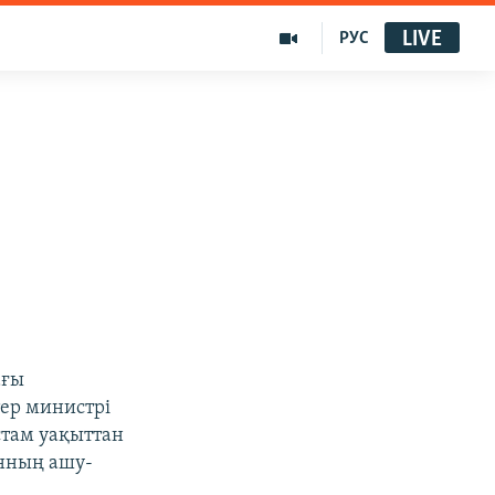
LIVE
РУС
ағы
тер министрі
стам уақыттан
онның ашу-