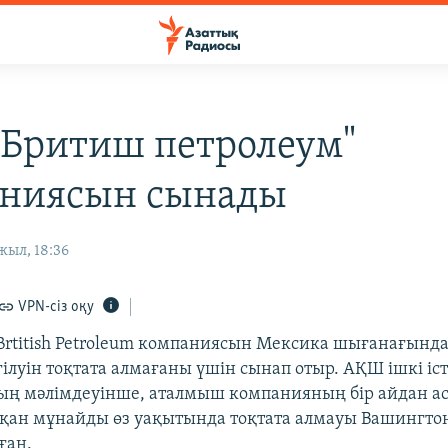
Бритиш петролеум"
ниясын сынады
жыл, 18:36
VPN-сіз оқу
Brtitish Petroleum компаниясын Мексика шығанағынд
ілуін тоқтата алмағаны үшін сынап отыр. АҚШ ішкі іс
ың мәлімдеуінше, аталмыш компанияның бір айдан а
тқан мұнайды өз уақытында тоқтата алмауы Вашингт
ған.