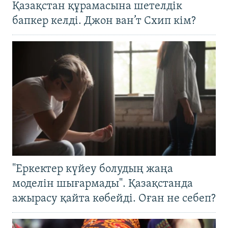
Қазақстан құрамасына шетелдік
бапкер келді. Джон ван’т Схип кім?
"Еркектер күйеу болудың жаңа
моделін шығармады". Қазақстанда
ажырасу қайта көбейді. Оған не себеп?