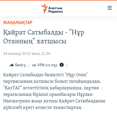
Accessibility
links
Skip
ЖАҢАЛЫҚТАР
to
ЖАҢАЛЫҚТАР
Қайрат Сатыбалды - "Нұр
main
САЯСАТ
content
Отанның" хатшысы
AZATTYQTV
Skip
to
24 мамыр 2010 жыл, 21:35
ҚАҢТАР ОҚИҒАСЫ
main
АДАМ ҚҰҚЫҚТАРЫ
Бөлісу
VPN-сіз оқу
Navigation
Skip
ӘЛЕУМЕТ
Қайрат Сатыбалды биліктегі "Нұр Отан"
to
партиясының хатшысы болып тағайындалды.
ӘЛЕМ
Search
"ҚазТАГ" агенттігінің хабарлауынша, партия
АРНАЙЫ ЖОБАЛАР
төрағасының бірінші орынбасары Нұрлан
Нығматулин жаңа хатшы Қайрат Сатыбалдыны
Русский
дүйсенбі күнгі кеңесте таныстырған.