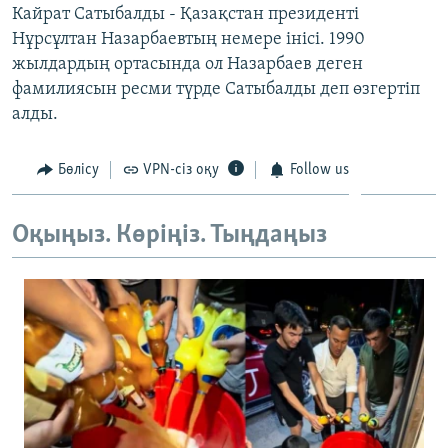
Кайрат Сатыбалды - Қазақстан президенті
ЖАЗЫЛЫҢЫЗ
Нұрсұлтан Назарбаевтың немере інісі. 1990
жылдардың ортасында ол Назарбаев деген
фамилиясын ресми түрде Сатыбалды деп өзгертіп
Басқа тілдерде
алды.
Бөлісу
VPN-сіз оқу
Follow us
Оқыңыз. Көріңіз. Тыңдаңыз