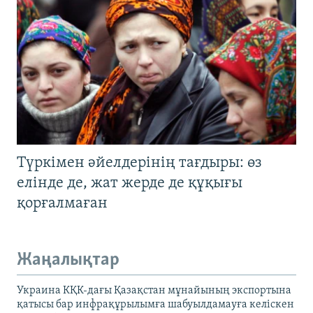
Түркімен әйелдерінің тағдыры: өз
елінде де, жат жерде де құқығы
қорғалмаған
Жаңалықтар
Украина КҚК-дағы Қазақстан мұнайының экспортына
қатысы бар инфрақұрылымға шабуылдамауға келіскен