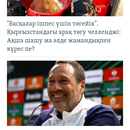
"Басқалар ішпес үшін төгейік".
Қырғызстандағы арақ төгу челленджі:
Ақша шашу ма әлде жамандықпен
күрес пе?