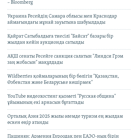
– Bloomberg
Украина Ресейдің Самара облысы мен Краснодар
аймағындағы мұнай зауытына шабуылдады
Қайрат Сатыбалдыға тиесілі "Байсат" базары бір
жылдан кейін аукционда сатылды
АҚШ сенаты Ресейге санкция салатын "Линдси Грэм
заң жобасын" мақұлдады
Wildberries қоймаларының бір бөлігін "Қазақстан,
Өзбекстан және Беларуське көшірмек"
YouTube видеохостинг қызметі "Русская община"
ұйымының екі арнасын бұғаттады
Орталық Азия 2025 жылы әлемде туризм ең жылдам
өскен өңір атанды
Пашинян: Армения Еуроодақ пен ЕАЭО-ның бірін