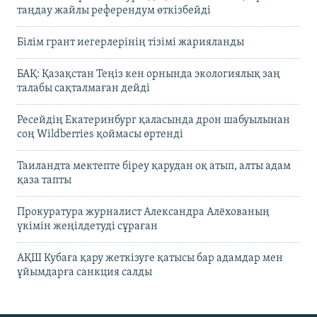
таңдау жайлы референдум өткізбейді
Білім грант иегерлерінің тізімі жарияланды
БАҚ: Қазақстан Теңіз кен орнында экологиялық заң
талабы сақталмаған дейді
Ресейдің Екатеринбург қаласында дрон шабуылынан
соң Wildberries қоймасы өртенді
Таиландта мектепте біреу қарудан оқ атып, алты адам
қаза тапты
Прокуратура журналист Александра Алёхованың
үкімін жеңілдетуді сұраған
АҚШ Кубаға қару жеткізуге қатысы бар адамдар мен
ұйымдарға санкция салды