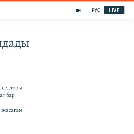
LIVE
РУС
лдады
а секторы
т бар.
е жасаған