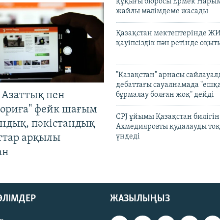
құқығы бюросы Ермек Нары
жайлы мәлімдеме жасады
Қазақстан мектептерінде Ж
қауіпсіздік пән ретінде оқы
"Қазақстан" арнасы сайлауа
дебаттағы сауалнамада "ешқ
 Азаттық пен
бұрмалау болған жоқ" дейді
ориға" фейк шағым
CPJ ұйымы Қазақстан билігі
андық, пәкістандық
Ахмедияровты қудалауды тоқ
ттар арқылы
үндеді
ан
БӨЛІМДЕР
ЖАЗЫЛЫҢЫЗ