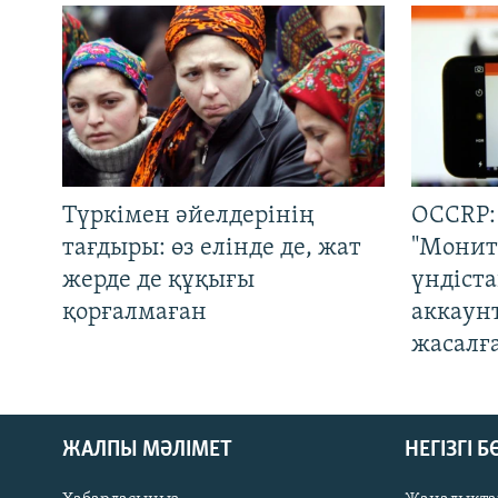
Түркімен әйелдерінің
OCCRP:
тағдыры: өз елінде де, жат
"Монит
жерде де құқығы
үндіст
қорғалмаған
аккаун
жасалғ
ЖАЛПЫ МӘЛІМЕТ
НЕГІЗГІ 