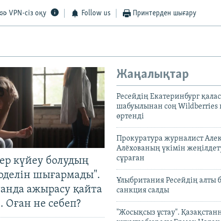
VPN-сіз оқу
Follow us
Принтерден шығару
Жаңалықтар
Ресейдің Екатеринбург қала
шабуылынан соң Wildberries
өртенді
Прокуратура журналист Але
Алёхованың үкімін жеңілдет
сұраған
тер күйеу болудың
оделін шығармады".
Ұлыбритания Ресейдің алты 
танда ажырасу қайта
санкция салды
. Оған не себеп?
"Жосықсыз ұстау". Қазақста