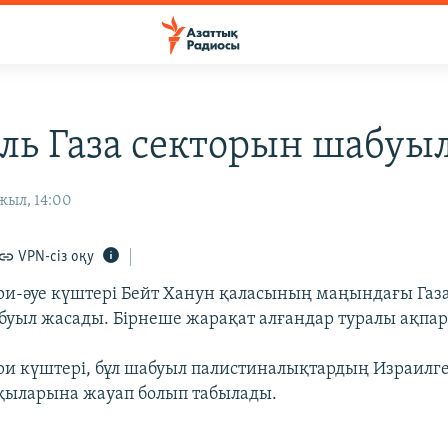
ль Газа секторын шабуы
жыл, 14:00
VPN-сіз оқу
ри-әуе күштері Бейт Ханун қаласының маңындағы Газ
уыл жасады. Бірнеше жарақат алғандар туралы ақпара
ри күштері, бұл шабуыл палистиналықтардың Израилг
қыларына жауап болып табылады.