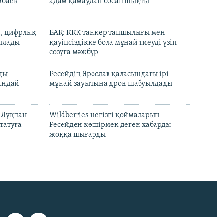
мбаев
адам қамаудан босап шықты
И, цифрлық
БАҚ: КҚК танкер тапшылығы мен
тылады
қауіпсіздікке бола мұнай тиеуді үзіп-
созуға мәжбүр
лды
Ресейдің Ярослав қаласындағы ірі
андай
мұнай зауытына дрон шабуылдады
н Лұқпан
Wildberries негізгі қоймаларын
татуға
Ресейден көшірмек деген хабарды
жоққа шығарды