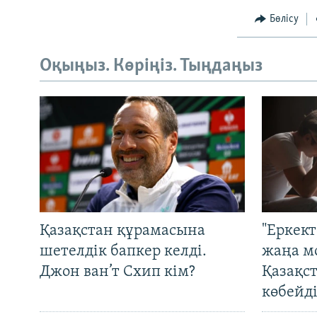
Бөлісу
Оқыңыз. Көріңіз. Тыңдаңыз
Қазақстан құрамасына
"Еркек
шетелдік бапкер келді.
жаңа м
Джон ван’т Схип кім?
Қазақс
көбейді