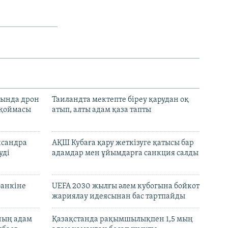
сында дрон
Таиландта мектепте біреу қарудан оқ
 қоймасы
атып, алты адам қаза тапты
ксандра
АҚШ Кубаға қару жеткізуге қатысы бар
уді
адамдар мен ұйымдарға санкция салды
банкіне
UEFA 2030 жылғы әлем кубогына бойкот
жариялау идеясынан бас тартпайды
нның адам
Қазақстанда рақымшылықпен 1,5 мың