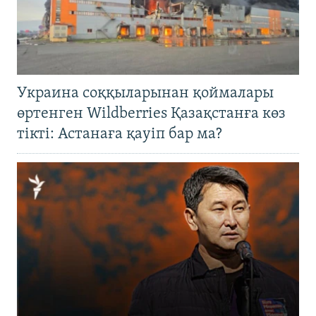
Украина соққыларынан қоймалары
өртенген Wildberries Қазақстанға көз
тікті: Астанаға қауіп бар ма?