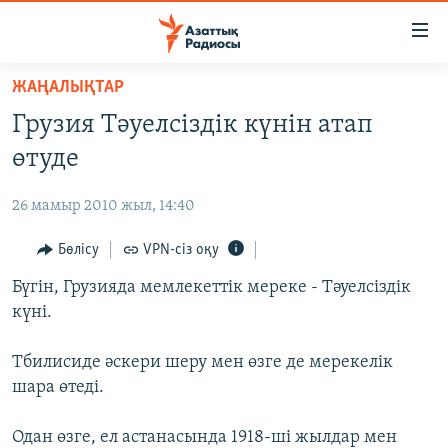
Accessibility
links
Skip
ЖАҢАЛЫҚТАР
to
ЖАҢАЛЫҚТАР
Грузия Тәуелсіздік күнін атап
main
САЯСАТ
content
өтуде
AZATTYQTV
Skip
to
26 мамыр 2010 жыл, 14:40
ҚАҢТАР ОҚИҒАСЫ
main
АДАМ ҚҰҚЫҚТАРЫ
Бөлісу
VPN-сіз оқу
Navigation
Skip
ӘЛЕУМЕТ
Бүгін, Грузияда мемлекеттік мереке - Тәуелсіздік
to
күні.
ӘЛЕМ
Search
АРНАЙЫ ЖОБАЛАР
Тбилисиде әскери шеру мен өзге де мерекелік
шара өтеді.
Русский
Одан өзге, ел астанасында 1918-ші жылдар мен