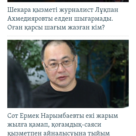
Шекара қызметі журналист Лұқпан
Ахмедияровты елден шығармады.
Оған қарсы шағым жазған кім?
Сот Ермек Нарымбаевты екі жарым
жылға қамап, қоғамдық-саяси
қызметпен айналысуына тыйым