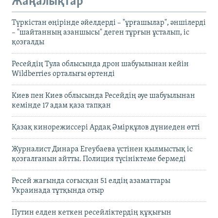
Жаңалықтар
Түркістан өңірінде әйелдерді – "ұрғашылар", әншілерді
– "шайтанның азаншысы" деген тұрғын ұсталып, іс
қозғалды
Ресейдің Тула облысында дрон шабуылынан кейін
Wildberries орталығы өртенді
Киев пен Киев облысында Ресейдің әуе шабуылынан
кемінде 17 адам қаза тапқан
Қазақ кинорежиссері Ардақ Әмірқұлов дүниеден өтті
Журналист Динара Егеубаева үстінен қылмыстық іс
қозғалғанын айтты. Полиция түсініктеме бермеді
Ресей жағында соғысқан 51 елдің азаматтары
Украинада тұтқында отыр
Путин елден кеткен ресейліктердің құқығын