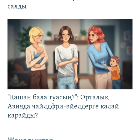
салды
"Қашан бала туасың?": Орталық
Азияда чайлдфри-әйелдерге қалай
қарайды?