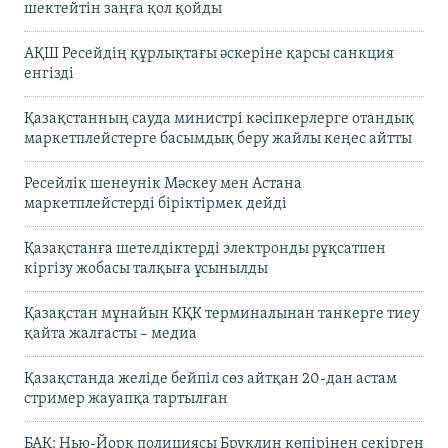
шектейтін заңға қол қойды
АҚШ Ресейдің құрлықтағы әскеріне қарсы санкция
енгізді
Қазақстанның сауда министрі кәсіпкерлерге отандық
маркетплейстерге басымдық беру жайлы кеңес айтты
Ресейлік шенеунік Мәскеу мен Астана
маркетплейстерді біріктірмек дейді
Қазақстанға шетелдіктерді электронды рұқсатпен
кіргізу жобасы талқыға ұсынылды
Қазақстан мұнайын КҚК терминалынан танкерге тиеу
қайта жалғасты – медиа
Қазақстанда желіде бейпіл сөз айтқан 20-дан астам
стример жауапқа тартылған
БАҚ: Нью-Йорк полициясы Бруклин көпірінен секірген