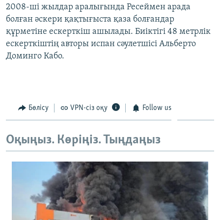
2008-ші жылдар аралығында Ресеймен арада
ЖАЗЫЛЫҢЫЗ
болған әскери қақтығыста қаза болғандар
құрметіне ескерткіш ашылады. Биіктігі 48 метрлік
ескерткіштің авторы испан сәулетшісі Альберто
Басқа тілдерде
Доминго Кабо.
Бөлісу
VPN-сіз оқу
Follow us
Оқыңыз. Көріңіз. Тыңдаңыз