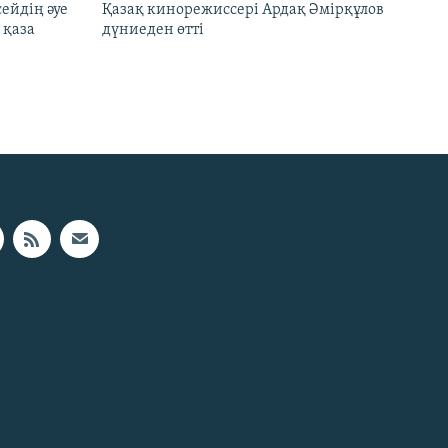
ейдің әуе
Қазақ кинорежиссері Ардақ Әмірқұлов
 қаза
дүниеден өтті