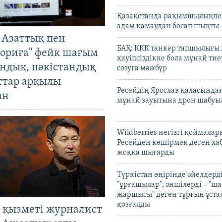
Қазақстанда рақымшылықпен
адам қамаудан босап шықты
 Азаттық пен
БАҚ: КҚК танкер тапшылығы
ориға" фейк шағым
қауіпсіздікке бола мұнай тиеу
андық, пәкістандық
созуға мәжбүр
ттар арқылы
Ресейдің Ярослав қаласындағ
ан
мұнай зауытына дрон шабуы
Wildberries негізгі қоймала
Ресейден көшірмек деген ха
жоққа шығарды
Түркістан өңірінде әйелдерді
"ұрғашылар", әншілерді – "
жаршысы" деген тұрғын ұстал
қозғалды
 қызметі журналист