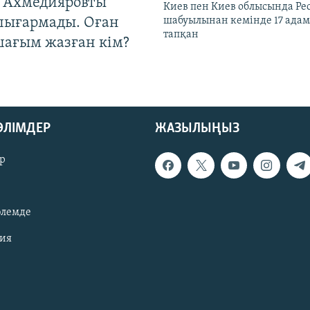
 Ахмедияровты
Киев пен Киев облысында Рес
шығармады. Оған
шабуылынан кемінде 17 адам
тапқан
шағым жазған кім?
БӨЛІМДЕР
ЖАЗЫЛЫҢЫЗ
р
әлемде
зия