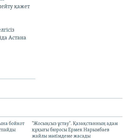
шейту қажет
лгісіз
йда Астана
ына бойкот
"Жосықсыз ұстау". Қазақстанның адам
ртпайды
құқығы бюросы Ермек Нарымбаев
жайлы мәлімдеме жасады