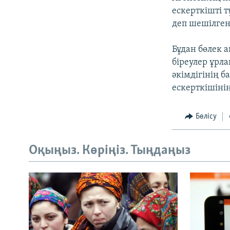
ескерткішті 
деп шешілген
Бұдан бөлек а
біреулер ұрл
әкімдігінің 
ескерткішінің
Бөлісу
Оқыңыз. Көріңіз. Тыңдаңыз