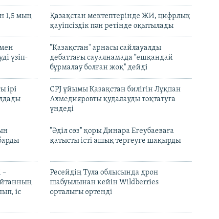
 1,5 мың
Қазақстан мектептерінде ЖИ, цифрлық
қауіпсіздік пән ретінде оқытылады
 мен
"Қазақстан" арнасы сайлауалды
ді үзіп-
дебаттағы сауалнамада "ешқандай
бұрмалау болған жоқ" дейді
ы ірі
CPJ ұйымы Қазақстан билігін Лұқпан
лдады
Ахмедияровты қудалауды тоқтатуға
үндеді
рын
"Әділ сөз" қоры Динара Егеубаеваға
барды
қатысты істі ашық тергеуге шақырды
 –
Ресейдің Тула облысында дрон
шайтанның
шабуылынан кейін Wildberries
ып, іс
орталығы өртенді