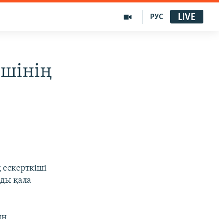
LIVE
РУС
ішінің
 ескерткіші
йды қала
ын