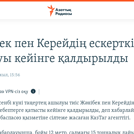
ек пен Керейдің ескертк
ы кейінге қалдырылды
ыл, 15:56
VPN-сіз оқу
сенбі күні таңертең ашылуы тиіс Жәнібек пен Керейдің
ебептерге қатысты кейінге қалдырылды, деп хабарла
 баспасөз қызметіне сілтеме жасаған КазТаг агенттігі.
хабарлауынша, бойы 12 метр, салмағы 15 тонналық дай