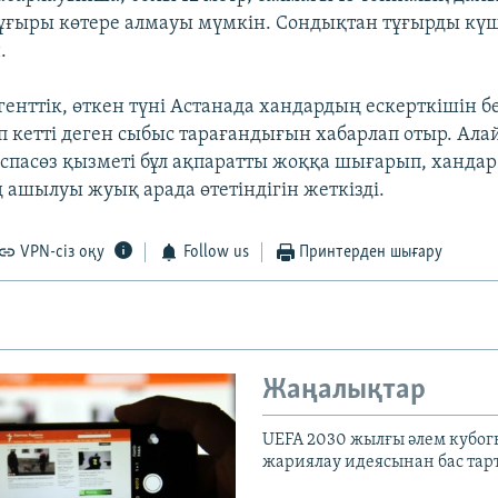
тұғыры көтере алмауы мүмкін. Сондықтан тұғырды кү
.
генттік, өткен түні Астанада хандардың ескерткішін бе
ап кетті деген сыбыс тарағандығын хабарлап отыр. Ала
баспасөз қызметі бұл ақпаратты жоққа шығарып, хандар
 ашылуы жуық арада өтетіндігін жеткізді.
VPN-сіз оқу
Follow us
Принтерден шығару
Жаңалықтар
UEFA 2030 жылғы әлем кубог
жариялау идеясынан бас та