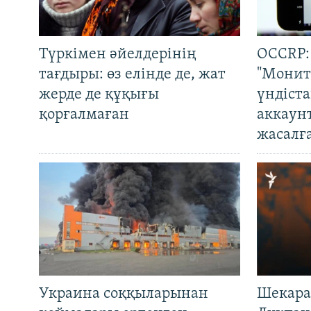
Түркімен әйелдерінің
OCCRP:
тағдыры: өз елінде де, жат
"Монит
жерде де құқығы
үндіст
қорғалмаған
аккаун
жасалғ
Украина соққыларынан
Шекара