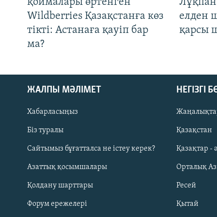
қоймалары өртенген
Лұқпан
Wildberries Қазақстанға көз
елден 
тікті: Астанаға қауіп бар
қарсы 
ма?
ЖАЛПЫ МӘЛІМЕТ
НЕГІЗГІ 
Хабарласыңыз
Жаңалықта
Біз туралы
Қазақстан
Русский
Сайтымыз бұғатталса не істеу керек?
Қазақтар - 
Азаттық қосымшалары
Орталық А
ЖАЗЫЛЫҢЫЗ
Қолдану шарттары
Ресей
Форум ережелері
Қытай