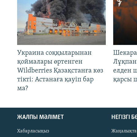
Украина соққыларынан
Шекара
қоймалары өртенген
Лұқпан
Wildberries Қазақстанға көз
елден 
тікті: Астанаға қауіп бар
қарсы 
ма?
ЖАЛПЫ МӘЛІМЕТ
НЕГІЗГІ 
Хабарласыңыз
Жаңалықта