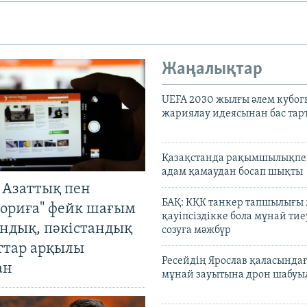
Жаңалықтар
UEFA 2030 жылғы әлем кубог
жариялау идеясынан бас та
Қазақстанда рақымшылықпен
адам қамаудан босап шықты
 Азаттық пен
БАҚ: КҚК танкер тапшылығы
ориға" фейк шағым
қауіпсіздікке бола мұнай тиеу
андық, пәкістандық
созуға мәжбүр
ттар арқылы
Ресейдің Ярослав қаласындағ
ан
мұнай зауытына дрон шабуы