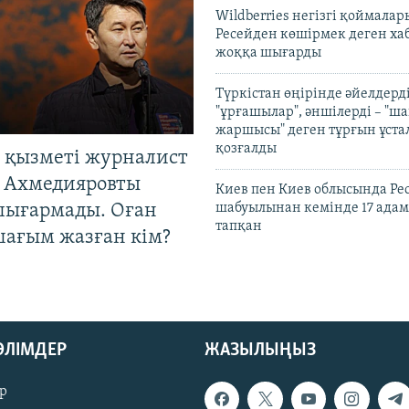
Wildberries негізгі қоймала
Ресейден көшірмек деген ха
жоққа шығарды
Түркістан өңірінде әйелдерді
"ұрғашылар", әншілерді – "
жаршысы" деген тұрғын ұстал
қозғалды
 қызметі журналист
 Ахмедияровты
Киев пен Киев облысында Рес
шығармады. Оған
шабуылынан кемінде 17 адам
тапқан
шағым жазған кім?
БӨЛІМДЕР
ЖАЗЫЛЫҢЫЗ
р