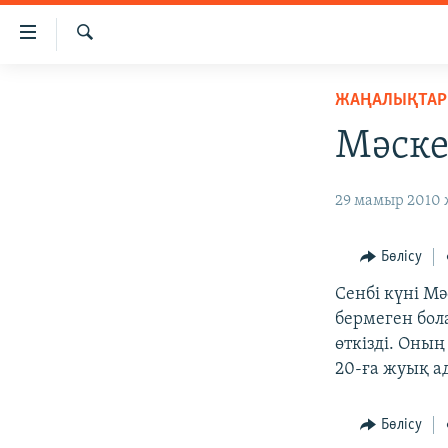
Accessibility
links
İздеу
Skip
ЖАҢАЛЫҚТАР
ЖАҢАЛЫҚТАР
to
САЯСАТ
main
Мәске
content
AZATTYQTV
Skip
ҚАҢТАР ОҚИҒАСЫ
29 мамыр 2010 
to
main
АДАМ ҚҰҚЫҚТАРЫ
Navigation
Бөлісу
ӘЛЕУМЕТ
Skip
Сенбі күні Мә
to
ӘЛЕМ
бермеген бол
Search
АРНАЙЫ ЖОБАЛАР
өткізді. Оны
20-ға жуық а
Бөлісу