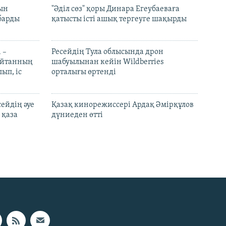
рын
"Әділ сөз" қоры Динара Егеубаеваға
барды
қатысты істі ашық тергеуге шақырды
 –
Ресейдің Тула облысында дрон
шайтанның
шабуылынан кейін Wildberries
ып, іс
орталығы өртенді
ейдің әуе
Қазақ кинорежиссері Ардақ Әмірқұлов
 қаза
дүниеден өтті