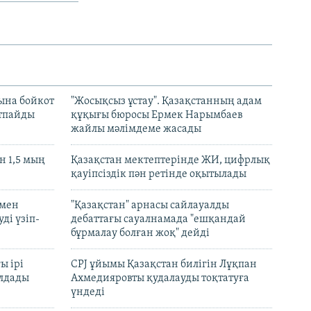
ына бойкот
"Жосықсыз ұстау". Қазақстанның адам
ртпайды
құқығы бюросы Ермек Нарымбаев
жайлы мәлімдеме жасады
 1,5 мың
Қазақстан мектептерінде ЖИ, цифрлық
қауіпсіздік пән ретінде оқытылады
 мен
"Қазақстан" арнасы сайлауалды
ді үзіп-
дебаттағы сауалнамада "ешқандай
бұрмалау болған жоқ" дейді
ы ірі
CPJ ұйымы Қазақстан билігін Лұқпан
лдады
Ахмедияровты қудалауды тоқтатуға
үндеді