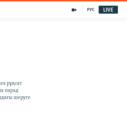
LIVE
РУС
аға рұқсат
ша парад
ндағы шеруге