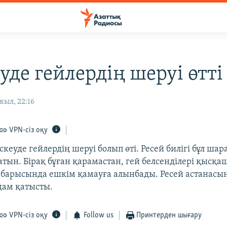
уде гейлердің шеруі өтті
жыл, 22:16
VPN-сіз оқу
скеуде гейлердің шеруі болып өті. Ресей билігі бұл шар
атын. Бірақ бұған қарамастан, гей белсенділері қысқа
ң барысында ешкім қамауға алынбады. Ресей астанасы
дам қатысты.
VPN-сіз оқу
Follow us
Принтерден шығару