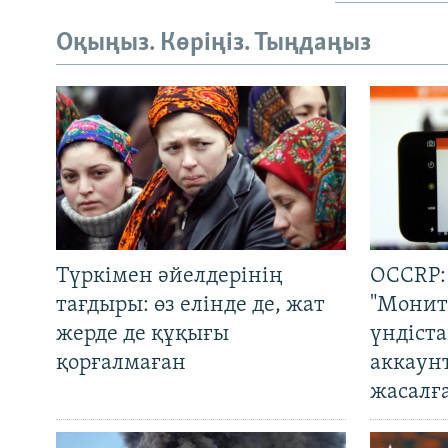
Оқыңыз. Көріңіз. Тыңдаңыз
Түркімен әйелдерінің
OCCRP:
тағдыры: өз елінде де, жат
"Монит
жерде де құқығы
үндіст
қорғалмаған
аккаун
жасалғ