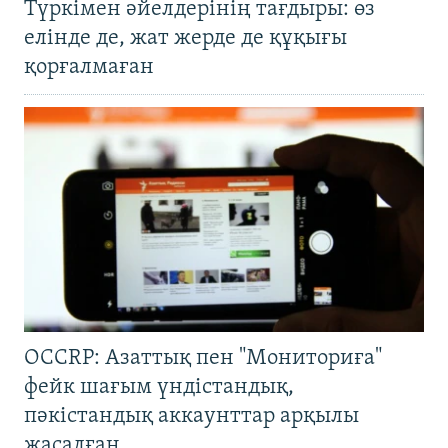
Түркімен әйелдерінің тағдыры: өз
елінде де, жат жерде де құқығы
қорғалмаған
OCCRP: Азаттық пен "Мониториға"
фейк шағым үндістандық,
пәкістандық аккаунттар арқылы
жасалған