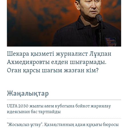
Шекара қызметі журналист Лұқпан
Ахмедияровты елден шығармады.
Оған қарсы шағым жазған кім?
Жаңалықтар
UEFA 2030 жылғы әлем кубогына бойкот жариялау
идеясынан бас тартпайды
"Жосықсыз ұстау". Қазақстанның адам құқығы бюросы