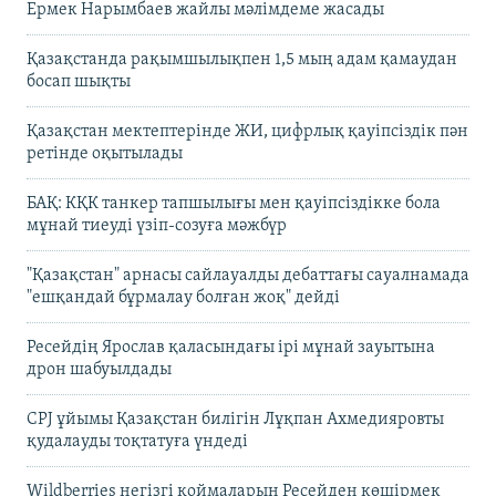
Ермек Нарымбаев жайлы мәлімдеме жасады
Қазақстанда рақымшылықпен 1,5 мың адам қамаудан
босап шықты
Қазақстан мектептерінде ЖИ, цифрлық қауіпсіздік пән
ретінде оқытылады
БАҚ: КҚК танкер тапшылығы мен қауіпсіздікке бола
мұнай тиеуді үзіп-созуға мәжбүр
"Қазақстан" арнасы сайлауалды дебаттағы сауалнамада
"ешқандай бұрмалау болған жоқ" дейді
Ресейдің Ярослав қаласындағы ірі мұнай зауытына
дрон шабуылдады
CPJ ұйымы Қазақстан билігін Лұқпан Ахмедияровты
қудалауды тоқтатуға үндеді
Wildberries негізгі қоймаларын Ресейден көшірмек