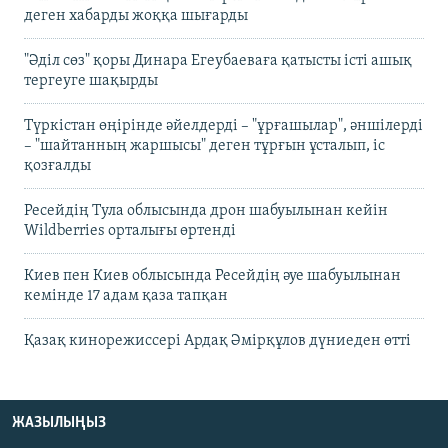
деген хабарды жоққа шығарды
"Әділ сөз" қоры Динара Егеубаеваға қатысты істі ашық
тергеуге шақырды
Түркістан өңірінде әйелдерді – "ұрғашылар", әншілерді
– "шайтанның жаршысы" деген тұрғын ұсталып, іс
қозғалды
Ресейдің Тула облысында дрон шабуылынан кейін
Wildberries орталығы өртенді
Киев пен Киев облысында Ресейдің әуе шабуылынан
кемінде 17 адам қаза тапқан
Қазақ кинорежиссері Ардақ Әмірқұлов дүниеден өтті
ЖАЗЫЛЫҢЫЗ