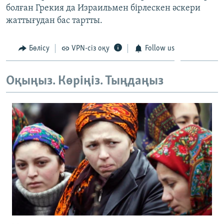
болған Грекия да Израильмен бірлескен әскери
жаттығудан бас тартты.
Бөлісу
VPN-сіз оқу
Follow us
Оқыңыз. Көріңіз. Тыңдаңыз