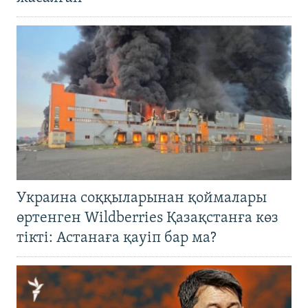
Украина соққыларынан қоймалары
өртенген Wildberries Қазақстанға көз
тікті: Астанаға қауіп бар ма?