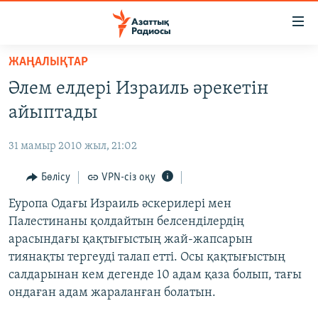
Accessibility
links
Skip
ЖАҢАЛЫҚТАР
to
ЖАҢАЛЫҚТАР
Әлем елдері Израиль әрекетін
main
САЯСАТ
content
айыптады
AZATTYQTV
Skip
to
31 мамыр 2010 жыл, 21:02
ҚАҢТАР ОҚИҒАСЫ
main
АДАМ ҚҰҚЫҚТАРЫ
Бөлісу
VPN-сіз оқу
Navigation
Skip
ӘЛЕУМЕТ
Еуропа Одағы Израиль әскерилері мен
to
Палестинаны қолдайтын белсенділердің
ӘЛЕМ
Search
арасындағы қақтығыстың жай-жапсарын
АРНАЙЫ ЖОБАЛАР
тиянақты тергеуді талап етті. Осы қақтығыстың
салдарынан кем дегенде 10 адам қаза болып, тағы
Русский
ондаған адам жараланған болатын.