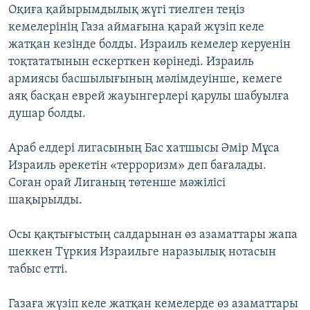
Оқиға қайырымдылық жүгі тиелген теңіз
ЖАЗЫЛЫҢЫЗ
кемелерінің Газа аймағына қарай жүзіп келе
жатқан кезінде болды. Израиль кемелер керуенін
тоқтататынын ескерткен көрінеді. Израиль
Басқа тілдерде
армиясы басшылығының мәлімдеуінше, кемеге
аяқ басқан еврей жауынгерлері қарулы шабуылға
душар болды.
Араб елдері лигасының Бас хатшысы Әмір Мұса
Израиль әрекетін «терроризм» деп бағалады.
Соған орай Лиганың төтенше мәжілісі
шақырылды.
Осы қақтығыстың салдарынан өз азаматтары жапа
шеккен Түркия Израильге наразылық нотасын
табыс етті.
Газаға жүзіп келе жатқан кемелерде өз азаматтары