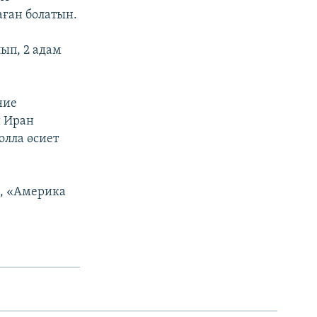
аған болатын.
ып, 2 адам
ние
ы Иран
олла өсиет
», «Америка