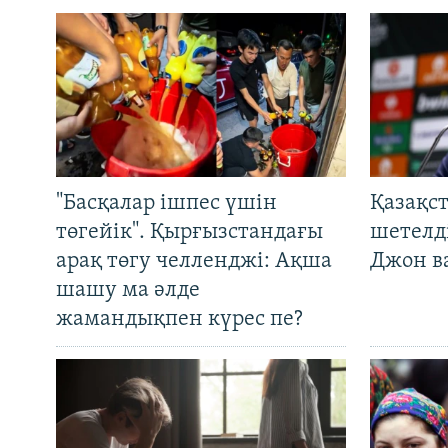
"Басқалар ішпес үшін
Қазақс
төгейік". Қырғызстандағы
шетелді
арақ төгу челленджі: Ақша
Джон ва
шашу ма әлде
жамандықпен күрес пе?