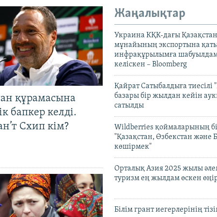
Жаңалықтар
Украина КҚК-дағы Қазақста
мұнайының экспортына қаты
инфрақұрылымға шабуылдам
келіскен – Bloomberg
Қайрат Сатыбалдыға тиесілі "
базары бір жылдан кейін ау
тан құрамасына
сатылды
к бапкер келді.
н’т Схип кім?
Wildberries қоймаларының бі
"Қазақстан, Өзбекстан және 
көшірмек"
Орталық Азия 2025 жылы әл
туризм ең жылдам өскен өңі
Білім грант иегерлерінің тізі