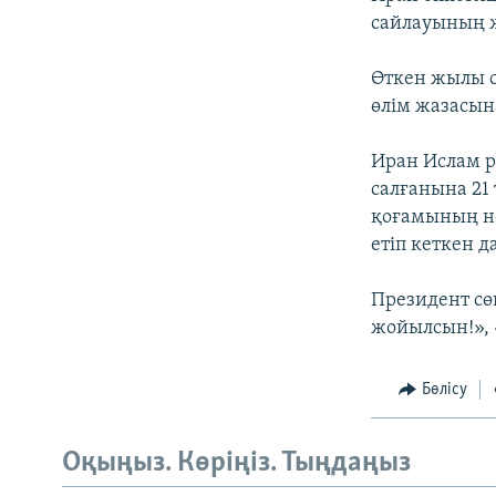
сайлауының ж
Өткен жылы с
өлім жазасына
Иран Ислам р
салғанына 21
қоғамының не
етіп кеткен 
Президент сө
жойылсын!», 
Бөлісу
Оқыңыз. Көріңіз. Тыңдаңыз