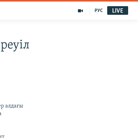
LIVE
РУС
реуіл
ер алдағы
а
нт