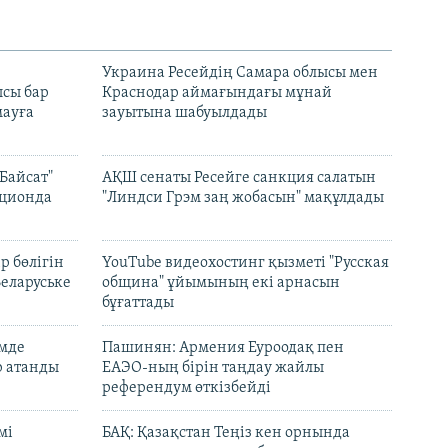
н
Украина Ресейдің Самара облысы мен
сы бар
Краснодар аймағындағы мұнай
ауға
зауытына шабуылдады
Байсат"
АҚШ сенаты Ресейге санкция салатын
кционда
"Линдси Грэм заң жобасын" мақұлдады
р бөлігін
YouTube видеохостинг қызметі "Русская
Беларуське
община" ұйымының екі арнасын
бұғаттады
емде
Пашинян: Армения Еуроодақ пен
р атанды
ЕАЭО-ның бірін таңдау жайлы
референдум өткізбейді
мі
БАҚ: Қазақстан Теңіз кен орнында