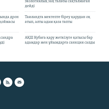
экологиялық заң талабы сақталмаған
дейді
сында дрон
Таиландта мектепте біреу қарудан оқ
 қоймасы
атып, алты адам қаза тапты
ксандра
АҚШ Кубаға қару жеткізуге қатысы бар
уді
адамдар мен ұйымдарға санкция салды