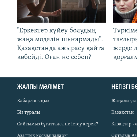
"Еркектер күйеу болудың
Түркім
жаңа моделін шығармады".
тағдыры
Қазақстанда ажырасу қайта
жерде 
көбейді. Оған не себеп?
қорғал
ЖАЛПЫ МӘЛІМЕТ
НЕГІЗГІ 
Хабарласыңыз
Жаңалықта
Біз туралы
Қазақстан
Русский
Сайтымыз бұғатталса не істеу керек?
Қазақтар - 
Азаттық қосымшалары
Орталық А