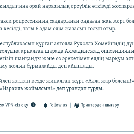
ылдығына орай наразылық ереуілін өткізуді жоспарл
аяси репрессияның салдарынан ондаған жан мерт бол
 кесілді, тағы 6 адам өлім жазасын тосып отыр.
еспубликасын құрған аятолла Рухолла Хомейнидің дү
 толуына арналған шарада Ахмадинежад оппозициян
гізін шайқайды және өз әрекетімен елдің марқұм аят
даму жолын бұрмалайды деп айыптады.
йлеп жатқан кезде жиналған жұрт «Алла жар болсын!
«Израиль жойылсын!» деп ұрандап тұрды.
VPN-сіз оқу
Follow us
Принтерден шығару