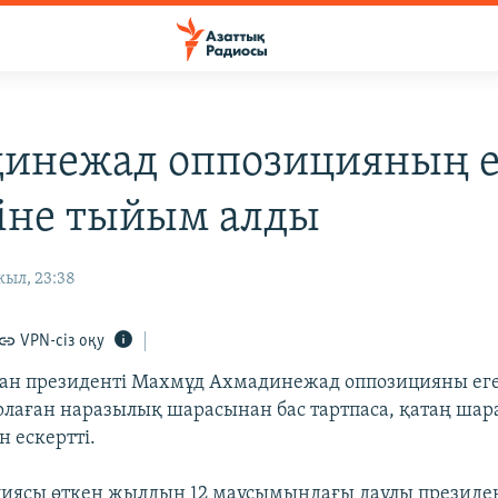
инежад оппозицияның е
уіне тыйым алды
жыл, 23:38
VPN-сіз оқу
ан президенті Махмұд Ахмадинежад оппозицияны ег
рлаған наразылық шарасынан бас тартпаса, қатаң шар
 ескертті.
циясы өткен жылдың 12 маусымындағы даулы президе