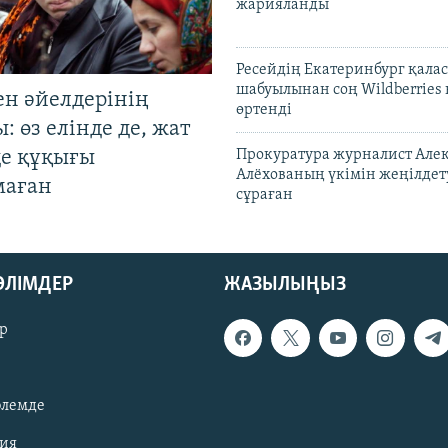
жарияланды
Ресейдің Екатеринбург қала
шабуылынан соң Wildberries
ен әйелдерінің
өртенді
: өз елінде де, жат
де құқығы
Прокуратура журналист Але
Алёхованың үкімін жеңілдет
маған
сұраған
БӨЛІМДЕР
ЖАЗЫЛЫҢЫЗ
р
әлемде
зия