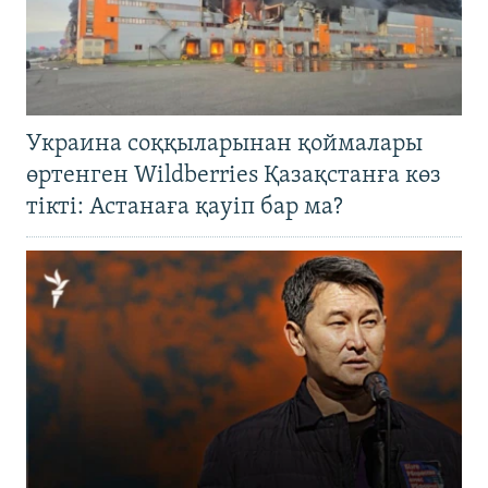
Украина соққыларынан қоймалары
өртенген Wildberries Қазақстанға көз
тікті: Астанаға қауіп бар ма?