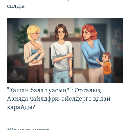
салды
"Қашан бала туасың?": Орталық
Азияда чайлдфри-әйелдерге қалай
қарайды?