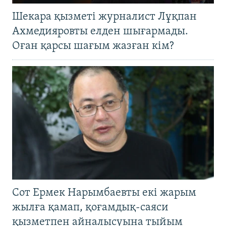
Шекара қызметі журналист Лұқпан
Ахмедияровты елден шығармады.
Оған қарсы шағым жазған кім?
Сот Ермек Нарымбаевты екі жарым
жылға қамап, қоғамдық-саяси
қызметпен айналысуына тыйым