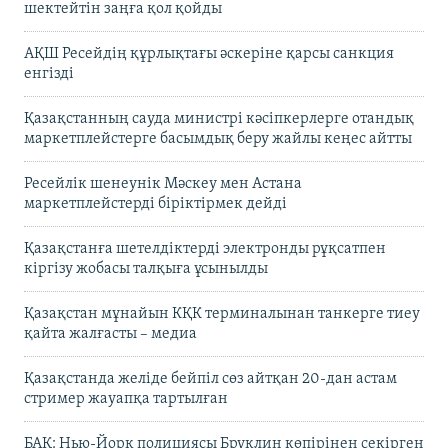
шектейтін заңға қол қойды
АҚШ Ресейдің құрлықтағы әскеріне қарсы санкция
енгізді
Қазақстанның сауда министрі кәсіпкерлерге отандық
маркетплейстерге басымдық беру жайлы кеңес айтты
Ресейлік шенеунік Мәскеу мен Астана
маркетплейстерді біріктірмек дейді
Қазақстанға шетелдіктерді электронды рұқсатпен
кіргізу жобасы талқыға ұсынылды
Қазақстан мұнайын КҚК терминалынан танкерге тиеу
қайта жалғасты – медиа
Қазақстанда желіде бейпіл сөз айтқан 20-дан астам
стример жауапқа тартылған
БАҚ: Нью-Йорк полициясы Бруклин көпірінен секірген