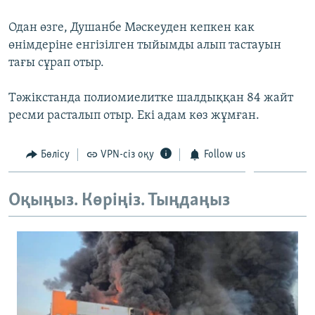
ЖАЗЫЛЫҢЫЗ
Одан өзге, Душанбе Мәскеуден кепкен как
өнімдеріне енгізілген тыйымды алып тастауын
тағы сұрап отыр.
Басқа тілдерде
Тәжікстанда полиомиелитке шалдыққан 84 жайт
ресми расталып отыр. Екі адам көз жұмған.
Бөлісу
VPN-сіз оқу
Follow us
Оқыңыз. Көріңіз. Тыңдаңыз