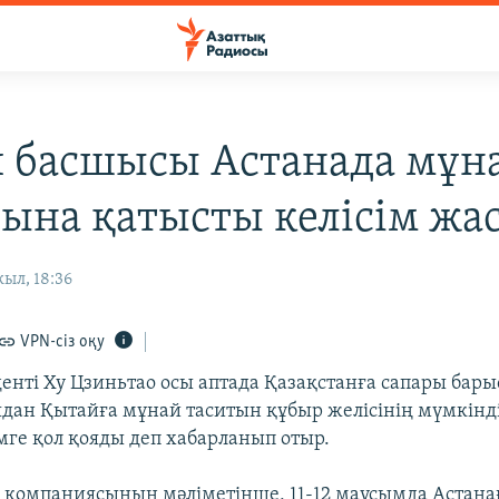
 басшысы Астанада мұн
ына қатысты келісім жа
ыл, 18:36
VPN-сіз оқу
енті Ху Цзиньтао осы аптада Қазақстанға сапары бар
дан Қытайға мұнай таситын құбыр желісінің мүмкінді
імге қол қояды деп хабарланып отыр.
 компаниясының мәліметінше, 11-12 маусымда Астана