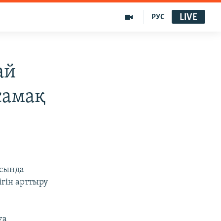
LIVE
РУС
ай
самақ
ысында
гін арттыру
ға