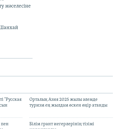
у мәселесіне
 Шанхай
і "Русская
Орталық Азия 2025 жылы әлемде
асын
туризм ең жылдам өскен өңір атанды
 пен
Білім грант иегерлерінің тізімі