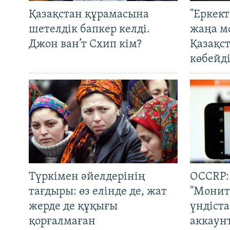
Қазақстан құрамасына
"Еркек
шетелдік бапкер келді.
жаңа м
Джон ван’т Схип кім?
Қазақс
көбейді
Түркімен әйелдерінің
OCCRP:
тағдыры: өз елінде де, жат
"Монит
жерде де құқығы
үндіст
қорғалмаған
аккаун