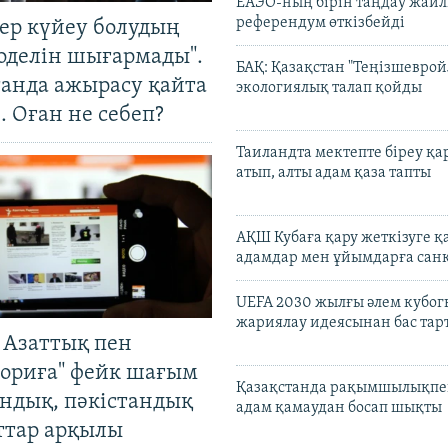
ЕАЭО-ның бірін таңдау жай
референдум өткізбейді
тер күйеу болудың
оделін шығармады".
БАҚ: Қазақстан "Теңізшеврой
танда ажырасу қайта
экологиялық талап қойды
. Оған не себеп?
Таиландта мектепте біреу қа
атып, алты адам қаза тапты
АҚШ Кубаға қару жеткізуге қ
адамдар мен ұйымдарға сан
UEFA 2030 жылғы әлем кубог
жариялау идеясынан бас та
 Азаттық пен
ориға" фейк шағым
Қазақстанда рақымшылықпен
андық, пәкістандық
адам қамаудан босап шықты
ттар арқылы