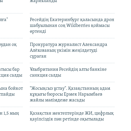
лы
жарияланды
лға"
Ресейдің Екатеринбург қаласында дрон
шабуылынан соң Wildberries қоймасы
өртенді
рудан оқ
Прокуратура журналист Александра
Алёхованың үкімін жеңілдетуді
сұраған
атысы бар
Ұлыбритания Ресейдің алты банкіне
кция салды
санкция салды
ына бойкот
"Жосықсыз ұстау". Қазақстанның адам
ртпайды
құқығы бюросы Ермек Нарымбаев
жайлы мәлімдеме жасады
 1,5 мың
Қазақстан мектептерінде ЖИ, цифрлық
қауіпсіздік пән ретінде оқытылады