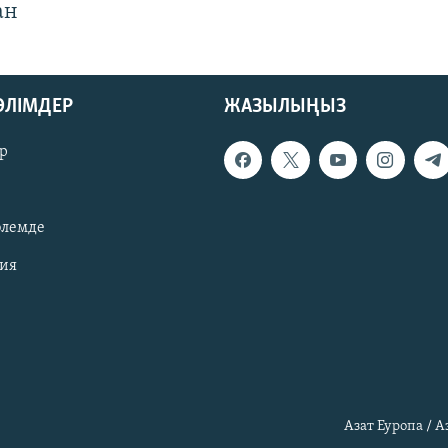
ан
БӨЛІМДЕР
ЖАЗЫЛЫҢЫЗ
р
әлемде
зия
Азат Еуропа / 