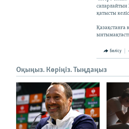
сапарлайтын 
қатысты келі
Қазақстанға 
ынтымақтаст
Бөлісу
Оқыңыз. Көріңіз. Тыңдаңыз