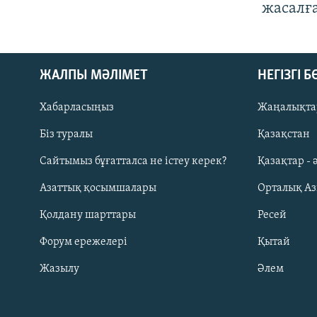
жасалғ
ЖАЛПЫ МӘЛІМЕТ
НЕГІЗГІ 
Хабарласыңыз
Жаңалықта
Біз туралы
Қазақстан
Русский
Сайтымыз бұғатталса не істеу керек?
Қазақтар - 
Азаттық қосымшалары
Орталық А
ЖАЗЫЛЫҢЫЗ
Қолдану шарттары
Ресей
Форум ережелері
Қытай
Жазылу
Әлем
Басқа тілдерде