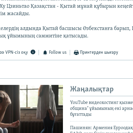
Ху Цзиньтао Қазақстан - Қытай мұнай құбырын кеңейт
сім жасайды.
келердің алдында Қытай басшысы Өзбекстанға барып,
ық ұйымының саммитіне қатысады.
VPN-сіз оқу
Follow us
Принтерден шығару
Жаңалықтар
YouTube видеохостинг қызмет
община" ұйымының екі арн
бұғаттады
Пашинян: Армения Еуроодақ