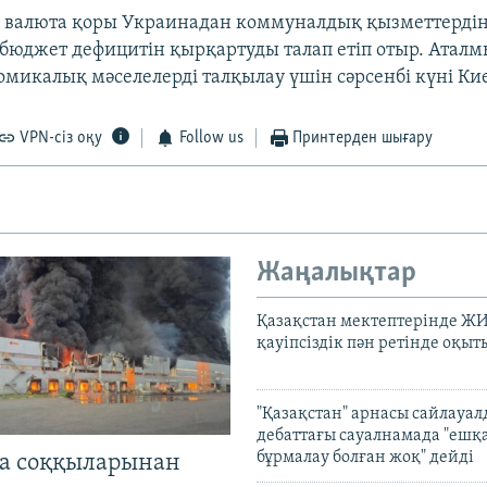
 валюта қоры Украинадан коммуналдық қызметтердің
 бюджет дефицитін қырқартуды талап етіп отыр. Атал
номикалық мәселелерді талқылау үшін сәрсенбі күні Ки
VPN-сіз оқу
Follow us
Принтерден шығару
Жаңалықтар
Қазақстан мектептерінде Ж
қауіпсіздік пән ретінде оқы
"Қазақстан" арнасы сайлауа
дебаттағы сауалнамада "ешқ
бұрмалау болған жоқ" дейді
а соққыларынан