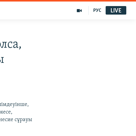
LIVE
РУС
лса,
ы
лімдеуінше,
месе,
несие сұрауы