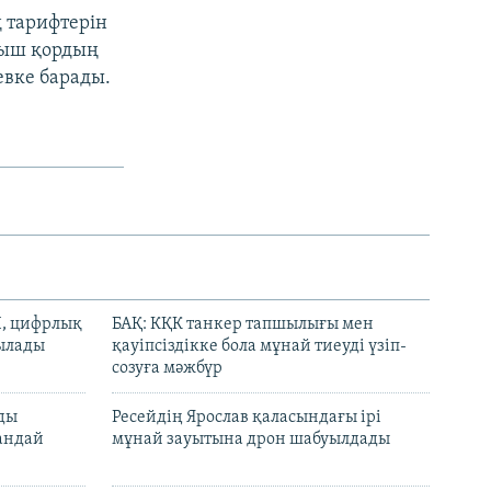
 тарифтерін
мыш қордың
евке барады.
И, цифрлық
БАҚ: КҚК танкер тапшылығы мен
тылады
қауіпсіздікке бола мұнай тиеуді үзіп-
созуға мәжбүр
лды
Ресейдің Ярослав қаласындағы ірі
андай
мұнай зауытына дрон шабуылдады