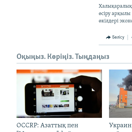
Халықаралық
өсіру арқылы
өкілдері эко
Бөлісу
Оқыңыз. Көріңіз. Тыңдаңыз
OCCRP: Азаттық пен
Украин