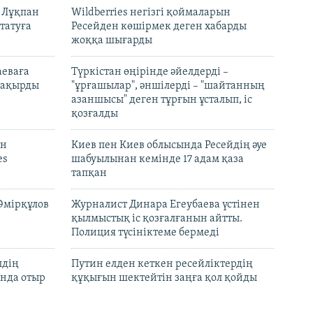
н Лұқпан
Wildberries негізгі қоймаларын
татуға
Ресейден көшірмек деген хабарды
жоққа шығарды
аеваға
Түркістан өңірінде әйелдерді –
 шақырды
"ұрғашылар", әншілерді – "шайтанның
азаншысы" деген тұрғын ұсталып, іс
қозғалды
он
Киев пен Киев облысында Ресейдің әуе
es
шабуылынан кемінде 17 адам қаза
тапқан
Әмірқұлов
Журналист Динара Егеубаева үстінен
қылмыстық іс қозғалғанын айтты.
Полиция түсініктеме бермеді
лдің
Путин елден кеткен ресейліктердің
нда отыр
құқығын шектейтін заңға қол қойды