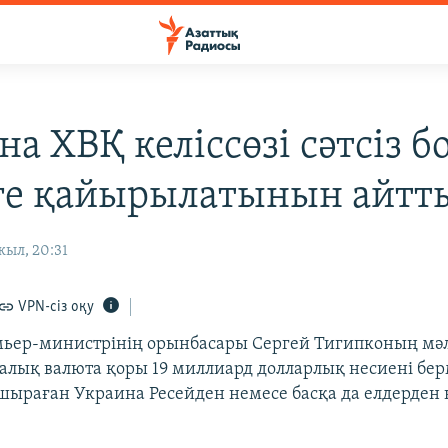
а ХВҚ келіссөзі сәтсіз бо
ге қайырылатынын айтт
жыл, 20:31
VPN-сіз оқу
ьер-министрінің орынбасары Сергей Тигипконың мә
алық валюта қоры 19 миллиард долларлық несиені бер
шыраған Украина Ресейден немесе басқа да елдерден 