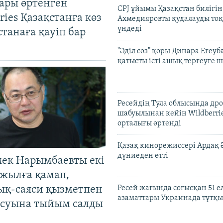
ары өртенген
CPJ ұйымы Қазақстан билігі
ries Қазақстанға көз
Ахмедияровты қудалауды тоқ
үндеді
Астанаға қауіп бар
"Әділ сөз" қоры Динара Егеуб
қатысты істі ашық тергеуге
Ресейдің Тула облысында др
шабуылынан кейін Wildberri
орталығы өртенді
Қазақ кинорежиссері Ардақ 
дүниеден өтті
мек Нарымбаевты екі
жылға қамап,
ық-саяси қызметпен
Ресей жағында соғысқан 51 е
азаматтары Украинада тұтқы
суына тыйым салды