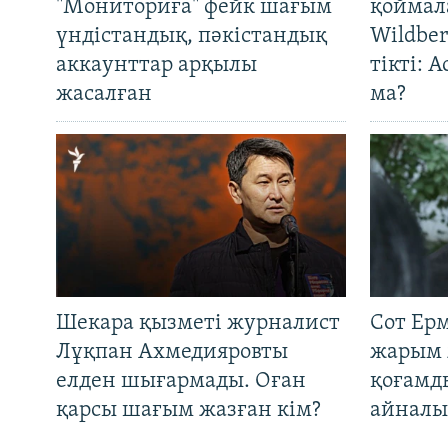
"Мониториға" фейк шағым
қоймал
үндістандық, пәкістандық
Wildber
аккаунттар арқылы
тікті: 
жасалған
ма?
Шекара қызметі журналист
Сот Ер
Лұқпан Ахмедияровты
жарым 
елден шығармады. Оған
қоғамд
қарсы шағым жазған кім?
айналы