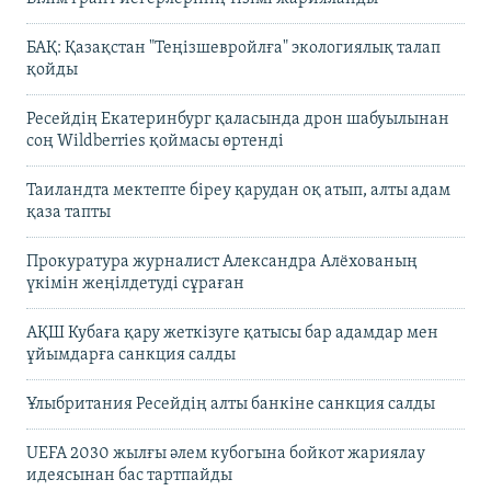
БАҚ: Қазақстан "Теңізшевройлға" экологиялық талап
қойды
Ресейдің Екатеринбург қаласында дрон шабуылынан
соң Wildberries қоймасы өртенді
Таиландта мектепте біреу қарудан оқ атып, алты адам
қаза тапты
Прокуратура журналист Александра Алёхованың
үкімін жеңілдетуді сұраған
АҚШ Кубаға қару жеткізуге қатысы бар адамдар мен
ұйымдарға санкция салды
Ұлыбритания Ресейдің алты банкіне санкция салды
UEFA 2030 жылғы әлем кубогына бойкот жариялау
идеясынан бас тартпайды