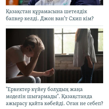
Қазақстан құрамасына шетелдік
бапкер келді. Джон ван’т Схип кім?
"Еркектер күйеу болудың жаңа
моделін шығармады". Қазақстанда
ажырасу қайта көбейді. Оған не себеп?