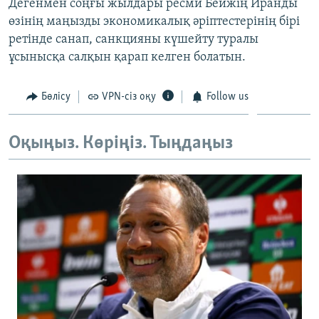
Дегенмен соңғы жылдары ресми Бейжің Иранды
ЖАЗЫЛЫҢЫЗ
өзінің маңызды экономикалық әріптестерінің бірі
ретінде санап, санкцияны күшейту туралы
ұсынысқа салқын қарап келген болатын.
Басқа тілдерде
Бөлісу
VPN-сіз оқу
Follow us
Оқыңыз. Көріңіз. Тыңдаңыз