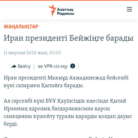
Accessibility
links
Skip
ЖАҢАЛЫҚТАР
to
ЖАҢАЛЫҚТАР
Иран президенті Бейжіңге барады
main
САЯСАТ
content
11 маусым 2010 жыл, 01:03
AZATTYQTV
Skip
to
ҚАҢТАР ОҚИҒАСЫ
Бөлісу
VPN-сіз оқу
main
АДАМ ҚҰҚЫҚТАРЫ
Иран президенті Махмұд Ахмадинежад бейсенбі
Navigation
күні сапармен Қытайға барады.
Skip
ӘЛЕУМЕТ
to
ӘЛЕМ
Ал сәрсенбі күні БҰҰ Қауіпсіздік кңесінде Қытай
Search
Иранның ядролық бағдарламасына қарсы
АРНАЙЫ ЖОБАЛАР
санкцияны күшейту туралы қарарды қолдап дауыс
берді.
Русский