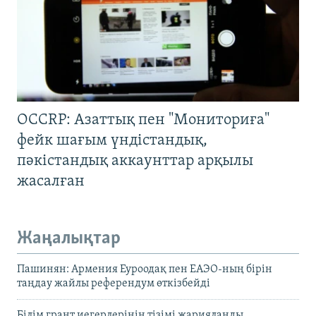
OCCRP: Азаттық пен "Мониториға"
фейк шағым үндістандық,
пәкістандық аккаунттар арқылы
жасалған
Жаңалықтар
Пашинян: Армения Еуроодақ пен ЕАЭО-ның бірін
таңдау жайлы референдум өткізбейді
Білім грант иегерлерінің тізімі жарияланды