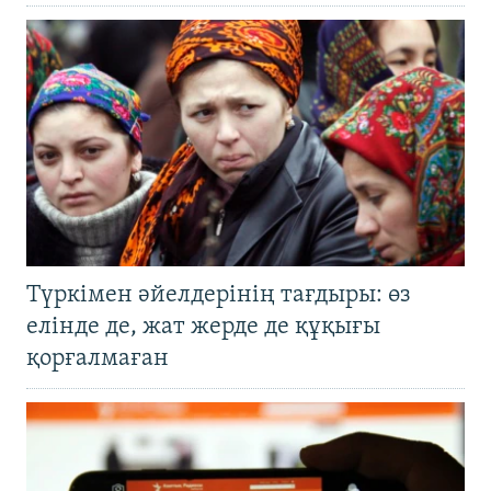
Түркімен әйелдерінің тағдыры: өз
елінде де, жат жерде де құқығы
қорғалмаған