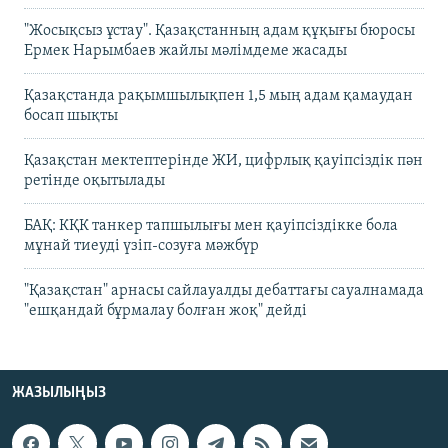
"Жосықсыз ұстау". Қазақстанның адам құқығы бюросы
Ермек Нарымбаев жайлы мәлімдеме жасады
Қазақстанда рақымшылықпен 1,5 мың адам қамаудан
босап шықты
Қазақстан мектептерінде ЖИ, цифрлық қауіпсіздік пән
ретінде оқытылады
БАҚ: КҚК танкер тапшылығы мен қауіпсіздікке бола
мұнай тиеуді үзіп-созуға мәжбүр
"Қазақстан" арнасы сайлауалды дебаттағы сауалнамада
"ешқандай бұрмалау болған жоқ" дейді
ЖАЗЫЛЫҢЫЗ