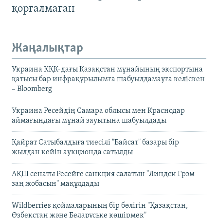
қорғалмаған
Жаңалықтар
Украина КҚК-дағы Қазақстан мұнайының экспортына
қатысы бар инфрақұрылымға шабуылдамауға келіскен
– Bloomberg
Украина Ресейдің Самара облысы мен Краснодар
аймағындағы мұнай зауытына шабуылдады
Қайрат Сатыбалдыға тиесілі "Байсат" базары бір
жылдан кейін аукционда сатылды
АҚШ сенаты Ресейге санкция салатын "Линдси Грэм
заң жобасын" мақұлдады
Wildberries қоймаларының бір бөлігін "Қазақстан,
Өзбекстан және Беларуське көшірмек"