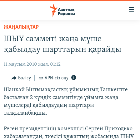
Accessibility
links
Skip
ЖАҢАЛЫҚТАР
to
ЖАҢАЛЫҚТАР
ШЫҰ саммиті жаңа мүше
main
САЯСАТ
content
қабылдау шарттарын қарайды
AZATTYQTV
Skip
to
11 маусым 2010 жыл, 01:12
ҚАҢТАР ОҚИҒАСЫ
main
АДАМ ҚҰҚЫҚТАРЫ
Бөлісу
VPN-сіз оқу
Navigation
Skip
ӘЛЕУМЕТ
Шанхай Ынтымақтастық ұйымының Ташкентте
to
басталған 2 күндік саммитінде ұйымға жаңа
ӘЛЕМ
Search
мүшелерді қабылдаудың шарттары
АРНАЙЫ ЖОБАЛАР
талқыланбақшы.
Русский
Ресей президентінің көмекшісі Сергей Приходько
хабарлағандай, тиесілі құжаттың жобасында ШЫҰ