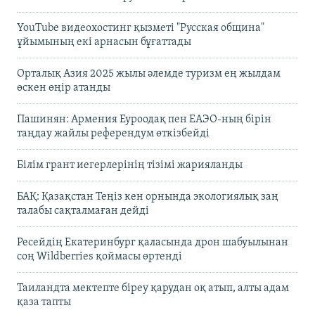
YouTube видеохостинг қызметі "Русская община"
ұйымының екі арнасын бұғаттады
Орталық Азия 2025 жылы әлемде туризм ең жылдам
өскен өңір атанды
Пашинян: Армения Еуроодақ пен ЕАЭО-ның бірін
таңдау жайлы референдум өткізбейді
Білім грант иегерлерінің тізімі жарияланды
БАҚ: Қазақстан Теңіз кен орнында экологиялық заң
талабы сақталмаған дейді
Ресейдің Екатеринбург қаласында дрон шабуылынан
соң Wildberries қоймасы өртенді
Таиландта мектепте біреу қарудан оқ атып, алты адам
қаза тапты