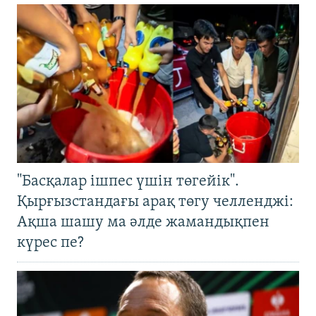
"Басқалар ішпес үшін төгейік".
Қырғызстандағы арақ төгу челленджі:
Ақша шашу ма әлде жамандықпен
күрес пе?