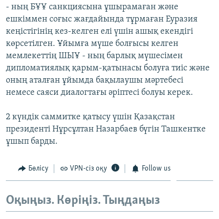
- ның БҰҰ санкциясына ұшырамаған және
ЖАЗЫЛЫҢЫЗ
ешкіммен соғыс жағдайында тұрмаған Еуразия
кеңістігінің кез-келген елі үшін ашық екендігі
көрсетілген. Ұйымға мүше болғысы келген
Басқа тілдерде
мемлекеттің ШЫҰ - ның барлық мүшесімен
дипломатиялық қарым-қатынасы болуға тиіс және
оның аталған ұйымда бақылаушы мәртебесі
немесе саяси диалогтағы әріптесі болуы керек.
2 күндік саммитке қатысу үшін Қазақстан
президенті Нұрсұлтан Назарбаев бүгін Ташкентке
ұшып барды.
Бөлісу
VPN-сіз оқу
Follow us
Оқыңыз. Көріңіз. Тыңдаңыз