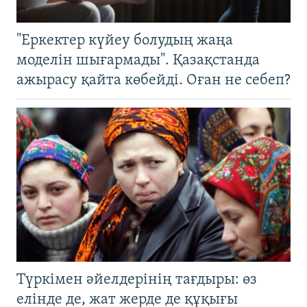
"Еркектер күйеу болудың жаңа
моделін шығармады". Қазақстанда
ажырасу қайта көбейді. Оған не себеп?
Түркімен әйелдерінің тағдыры: өз
елінде де, жат жерде де құқығы