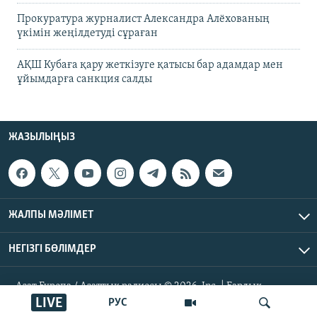
Прокуратура журналист Александра Алёхованың
үкімін жеңілдетуді сұраған
АҚШ Кубаға қару жеткізуге қатысы бар адамдар мен
ұйымдарға санкция салды
ЖАЗЫЛЫҢЫЗ
ЖАЛПЫ МӘЛІМЕТ
НЕГІЗГІ БӨЛІМДЕР
Азат Еуропа / Азаттық радиосы © 2026, Inc. | Барлық
құқықтары қорғалған
LIVE
РУС