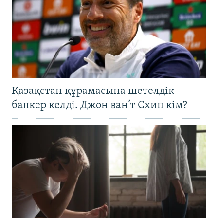
Қазақстан құрамасына шетелдік
бапкер келді. Джон ван’т Схип кім?