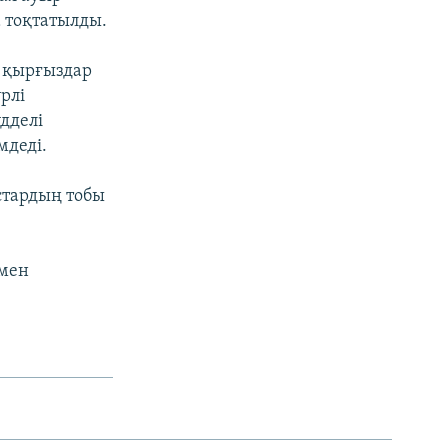
а тоқтатылды.
е қырғыздар
рлі
дделі
мдеді.
стардың тобы
 мен