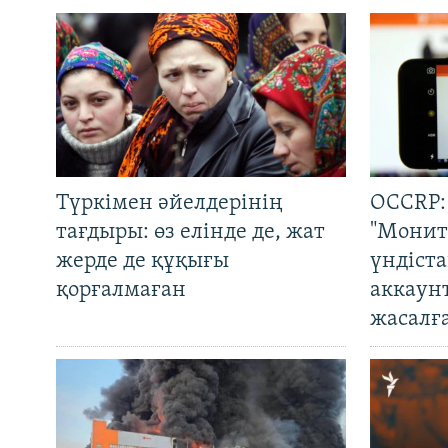
Түркімен әйелдерінің
OCCRP:
тағдыры: өз елінде де, жат
"Монит
жерде де құқығы
үндіст
қорғалмаған
аккаун
жасалғ