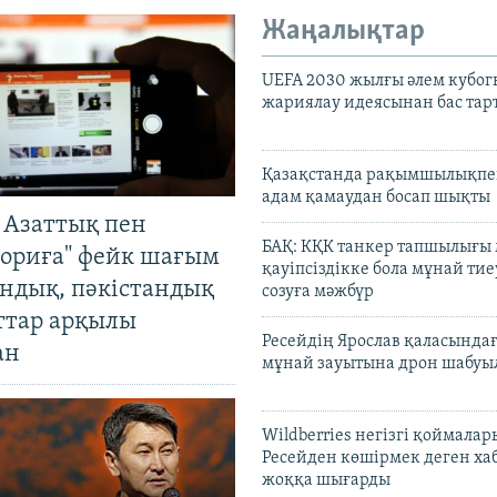
Жаңалықтар
UEFA 2030 жылғы әлем кубог
жариялау идеясынан бас та
Қазақстанда рақымшылықпен
адам қамаудан босап шықты
 Азаттық пен
БАҚ: КҚК танкер тапшылығы
ориға" фейк шағым
қауіпсіздікке бола мұнай тиеу
андық, пәкістандық
созуға мәжбүр
ттар арқылы
Ресейдің Ярослав қаласындағ
ан
мұнай зауытына дрон шабуы
Wildberries негізгі қоймала
Ресейден көшірмек деген ха
жоққа шығарды