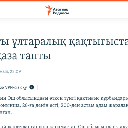
ы ұлтаралық қақтығыста
қаза тапты
жыл, 23:09
VPN-сіз оқу
ың Ош облысындағы өткен түнгі қақтығыс құрбандар
ойынша, 26-ға дейін өсті, 200-ден астам адам жаралан
нған.
дай жарияланғанына қарамастан Ош облысындағы аху