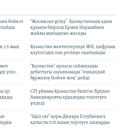
ына бойкот
"Жосықсыз ұстау". Қазақстанның адам
ртпайды
құқығы бюросы Ермек Нарымбаев
жайлы мәлімдеме жасады
 1,5 мың
Қазақстан мектептерінде ЖИ, цифрлық
қауіпсіздік пән ретінде оқытылады
 мен
"Қазақстан" арнасы сайлауалды
ді үзіп-
дебаттағы сауалнамада "ешқандай
бұрмалау болған жоқ" дейді
ы ірі
CPJ ұйымы Қазақстан билігін Лұқпан
лдады
Ахмедияровты қудалауды тоқтатуға
үндеді
рын
"Әділ сөз" қоры Динара Егеубаеваға
барды
қатысты істі ашық тергеуге шақырды