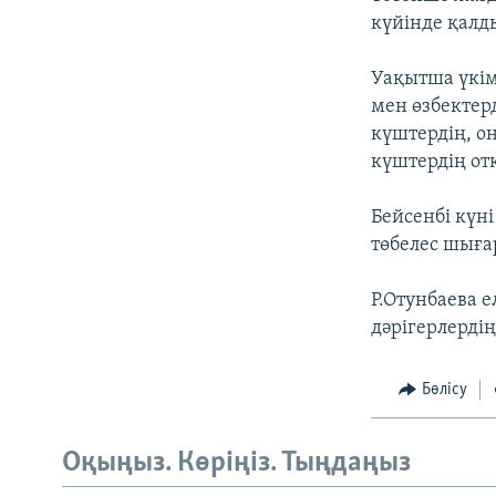
күйінде қалд
Уақытша үкім
мен өзбектер
күштердің, о
күштердің от
Бейсенбі күн
төбелес шыға
Р.Отунбаева 
дәрігерлерді
Бөлісу
Оқыңыз. Көріңіз. Тыңдаңыз