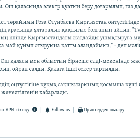
ы. Ош қаласында электр қуатын беру доғарылып, газ д
ет төрайымы Роза Отунбаева Қырғызстан оңтүстігінд
дің арасында ұлтаралық қақтығыс болғанын айтып: "Тү
ның ішінде Қырғызстандағы жағдайды ушықтыруға мү
қа май құйып отыруына қатты алаңдаймыз," - деп мәлі
і Ош қаласы мен облыстың бірнеше елді-мекенінде жа
рып, ойран салды. Қалаға ішкі әскер тартылды.
елдің оңтүстігіне құқық сақшыларының қосымша күші
ң жөнелтілгенін хабарлады.
VPN-сіз оқу
Follow us
Принтерден шығару