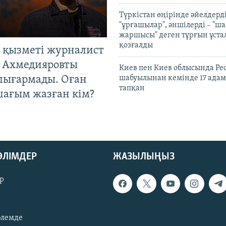
Түркістан өңірінде әйелдерді
"ұрғашылар", әншілерді – "
жаршысы" деген тұрғын ұстал
қозғалды
 қызметі журналист
 Ахмедияровты
Киев пен Киев облысында Рес
шығармады. Оған
шабуылынан кемінде 17 адам
тапқан
шағым жазған кім?
БӨЛІМДЕР
ЖАЗЫЛЫҢЫЗ
р
әлемде