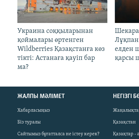
Украина соққыларынан
Шекара
қоймалары өртенген
Лұқпан
Wildberries Қазақстанға көз
елден 
тікті: Астанаға қауіп бар
қарсы 
ма?
ЖАЛПЫ МӘЛІМЕТ
НЕГІЗГІ 
Хабарласыңыз
Жаңалықта
Біз туралы
Қазақстан
Русский
Сайтымыз бұғатталса не істеу керек?
Қазақтар - 