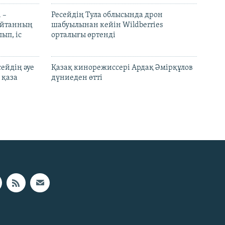
 –
Ресейдің Тула облысында дрон
шайтанның
шабуылынан кейін Wildberries
ып, іс
орталығы өртенді
ейдің әуе
Қазақ кинорежиссері Ардақ Әмірқұлов
 қаза
дүниеден өтті