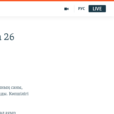
LIVE
РУС
 26
ының саны,
ды. Көпшілігі
ал ауыр