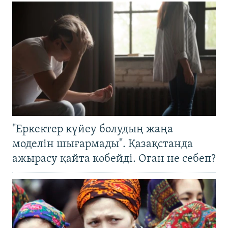
"Еркектер күйеу болудың жаңа
моделін шығармады". Қазақстанда
ажырасу қайта көбейді. Оған не себеп?