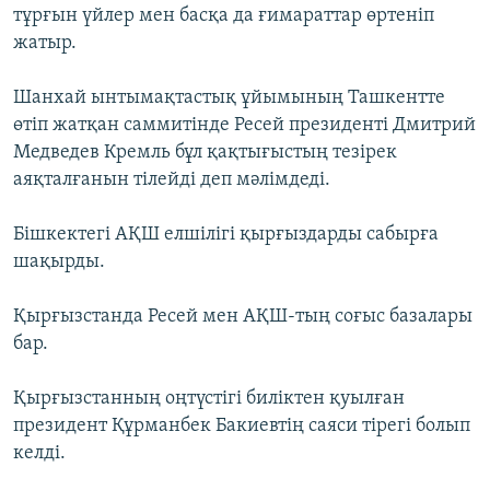
тұрғын үйлер мен басқа да ғимараттар өртеніп
ЖАЗЫЛЫҢЫЗ
жатыр.
Шанхай ынтымақтастық ұйымының Ташкентте
Басқа тілдерде
өтіп жатқан саммитінде Ресей президенті Дмитрий
Медведев Кремль бұл қақтығыстың тезірек
аяқталғанын тілейді деп мәлімдеді.
Бішкектегі АҚШ елшілігі қырғыздарды сабырға
шақырды.
Қырғызстанда Ресей мен АҚШ-тың соғыс базалары
бар.
Қырғызстанның оңтүстігі биліктен қуылған
президент Құрманбек Бакиевтің саяси тірегі болып
келді.