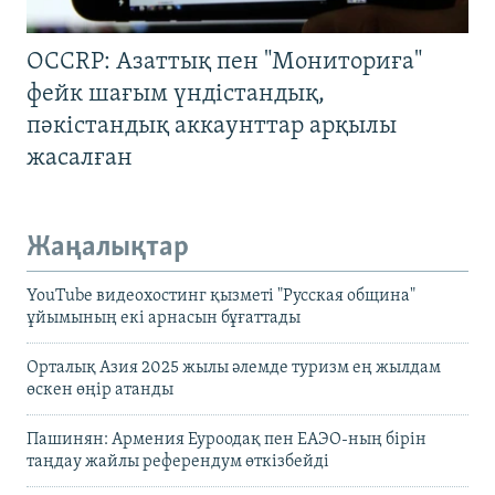
OCCRP: Азаттық пен "Мониториға"
фейк шағым үндістандық,
пәкістандық аккаунттар арқылы
жасалған
Жаңалықтар
YouTube видеохостинг қызметі "Русская община"
ұйымының екі арнасын бұғаттады
Орталық Азия 2025 жылы әлемде туризм ең жылдам
өскен өңір атанды
Пашинян: Армения Еуроодақ пен ЕАЭО-ның бірін
таңдау жайлы референдум өткізбейді