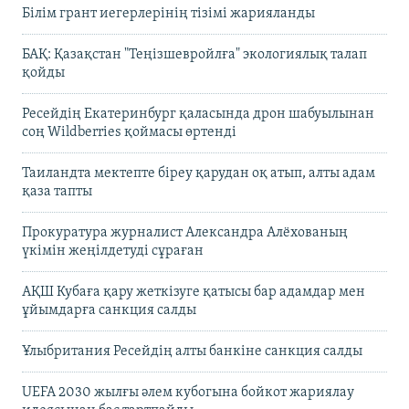
Білім грант иегерлерінің тізімі жарияланды
БАҚ: Қазақстан "Теңізшевройлға" экологиялық талап
қойды
Ресейдің Екатеринбург қаласында дрон шабуылынан
соң Wildberries қоймасы өртенді
Таиландта мектепте біреу қарудан оқ атып, алты адам
қаза тапты
Прокуратура журналист Александра Алёхованың
үкімін жеңілдетуді сұраған
АҚШ Кубаға қару жеткізуге қатысы бар адамдар мен
ұйымдарға санкция салды
Ұлыбритания Ресейдің алты банкіне санкция салды
UEFA 2030 жылғы әлем кубогына бойкот жариялау