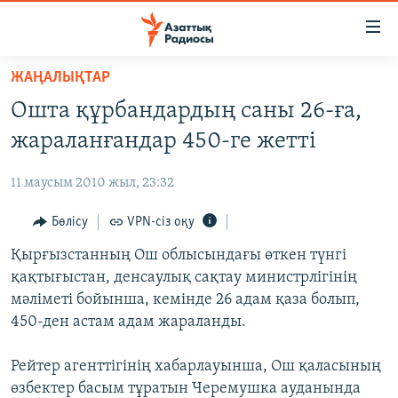
Accessibility
links
Skip
ЖАҢАЛЫҚТАР
to
ЖАҢАЛЫҚТАР
Ошта құрбандардың саны 26-ға,
main
САЯСАТ
content
жараланғандар 450-ге жетті
AZATTYQTV
Skip
to
11 маусым 2010 жыл, 23:32
ҚАҢТАР ОҚИҒАСЫ
main
АДАМ ҚҰҚЫҚТАРЫ
Бөлісу
VPN-сіз оқу
Navigation
Skip
ӘЛЕУМЕТ
Қырғызстанның Ош облысындағы өткен түнгі
to
қақтығыстан, денсаулық сақтау министрлігінің
ӘЛЕМ
Search
мәліметі бойынша, кемінде 26 адам қаза болып,
АРНАЙЫ ЖОБАЛАР
450-ден астам адам жараланды.
Русский
Рейтер агенттігінің хабарлауынша, Ош қаласының
өзбектер басым тұратын Черемушка ауданында