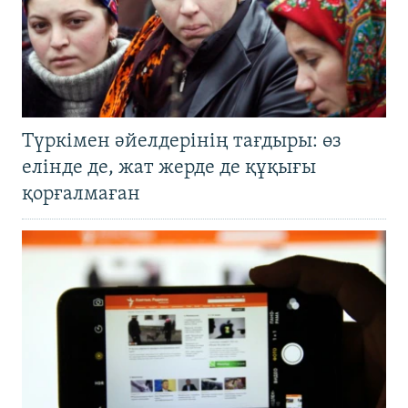
Түркімен әйелдерінің тағдыры: өз
елінде де, жат жерде де құқығы
қорғалмаған