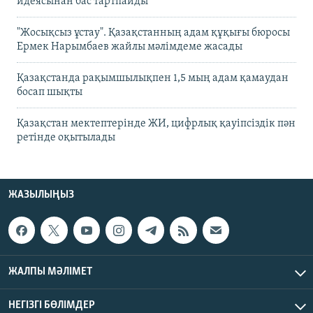
идеясынан бас тартпайды
"Жосықсыз ұстау". Қазақстанның адам құқығы бюросы
Ермек Нарымбаев жайлы мәлімдеме жасады
Қазақстанда рақымшылықпен 1,5 мың адам қамаудан
босап шықты
Қазақстан мектептерінде ЖИ, цифрлық қауіпсіздік пән
ретінде оқытылады
ЖАЗЫЛЫҢЫЗ
ЖАЛПЫ МӘЛІМЕТ
НЕГІЗГІ БӨЛІМДЕР