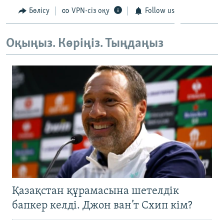
Бөлісу
VPN-сіз оқу
Follow us
Оқыңыз. Көріңіз. Тыңдаңыз
Қазақстан құрамасына шетелдік
бапкер келді. Джон ван’т Схип кім?