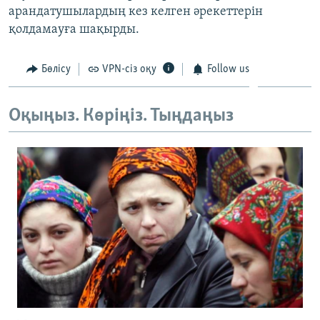
арандатушылардың кез келген әрекеттерін
қолдамауға шақырды.
Бөлісу
VPN-сіз оқу
Follow us
Оқыңыз. Көріңіз. Тыңдаңыз