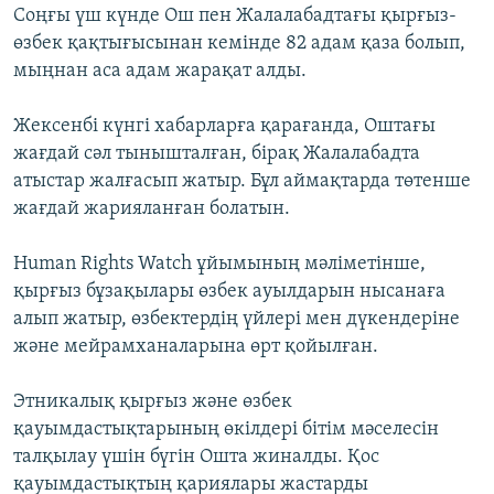
Соңғы үш күнде Ош пен Жалалабадтағы қырғыз-
ЖАЗЫЛЫҢЫЗ
өзбек қақтығысынан кемінде 82 адам қаза болып,
мыңнан аса адам жарақат алды.
Басқа тілдерде
Жексенбі күнгі хабарларға қарағанда, Оштағы
жағдай сәл тынышталған, бірақ Жалалабадта
атыстар жалғасып жатыр. Бұл аймақтарда төтенше
жағдай жарияланған болатын.
Human Rights Watch ұйымының мәліметінше,
қырғыз бұзақылары өзбек ауылдарын нысанаға
алып жатыр, өзбектердің үйлері мен дүкендеріне
және мейрамханаларына өрт қойылған.
Этникалық қырғыз және өзбек
қауымдастықтарының өкілдері бітім мәселесін
талқылау үшін бүгін Ошта жиналды. Қос
қауымдастықтың қариялары жастарды