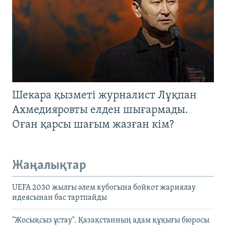
Шекара қызметі журналист Лұқпан
Ахмедияровты елден шығармады.
Оған қарсы шағым жазған кім?
Жаңалықтар
UEFA 2030 жылғы әлем кубогына бойкот жариялау
идеясынан бас тартпайды
"Жосықсыз ұстау". Қазақстанның адам құқығы бюросы