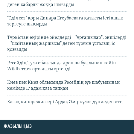
деген хабарды жоққа шығарды
"Әділ сөз" қоры Динара Егеубаеваға қатысты істі ашық
тергеуге шақырды
Түркістан өңірінде әйелдерді – "ұрғашылар", әншілерді
– "шайтанның жаршысы" деген тұрғын ұсталып, іс
қозғалды
Ресейдің Тула облысында дрон шабуылынан кейін
Wildberries орталығы өртенді
Киев пен Киев облысында Ресейдің әуе шабуылынан
кемінде 17 адам қаза тапқан
Қазақ кинорежиссері Ардақ Әмірқұлов дүниеден өтті
ЖАЗЫЛЫҢЫЗ