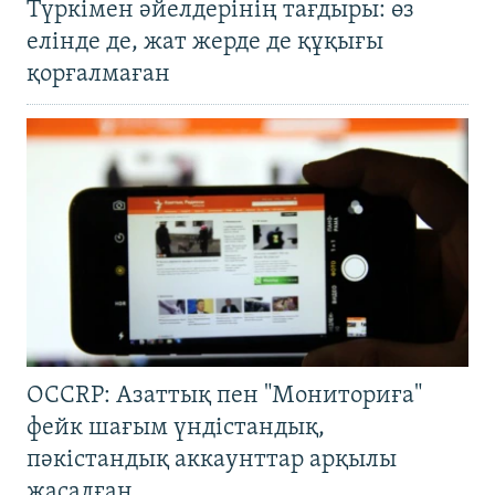
Түркімен әйелдерінің тағдыры: өз
елінде де, жат жерде де құқығы
қорғалмаған
OCCRP: Азаттық пен "Мониториға"
фейк шағым үндістандық,
пәкістандық аккаунттар арқылы
жасалған