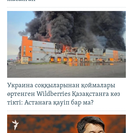
Украина соққыларынан қоймалары
өртенген Wildberries Қазақстанға көз
тікті: Астанаға қауіп бар ма?