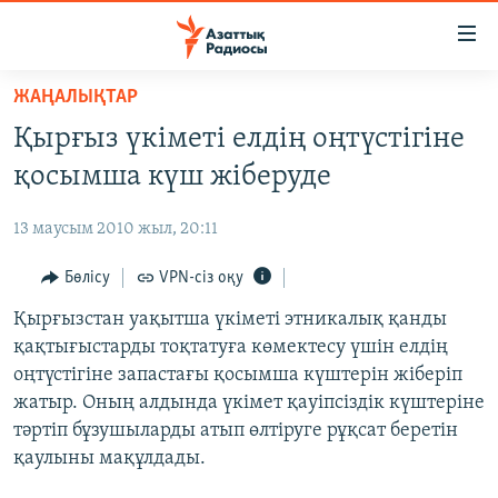
Accessibility
links
Skip
ЖАҢАЛЫҚТАР
to
ЖАҢАЛЫҚТАР
Қырғыз үкіметі елдің оңтүстігіне
main
САЯСАТ
content
қосымша күш жіберуде
AZATTYQTV
Skip
to
13 маусым 2010 жыл, 20:11
ҚАҢТАР ОҚИҒАСЫ
main
АДАМ ҚҰҚЫҚТАРЫ
Бөлісу
VPN-сіз оқу
Navigation
Skip
ӘЛЕУМЕТ
Қырғызстан уақытша үкіметі этникалық қанды
to
қақтығыстарды тоқтатуға көмектесу үшін елдің
ӘЛЕМ
Search
оңтүстігіне запастағы қосымша күштерін жіберіп
АРНАЙЫ ЖОБАЛАР
жатыр. Оның алдында үкімет қауіпсіздік күштеріне
тәртіп бұзушыларды атып өлтіруге рұқсат беретін
Русский
қаулыны мақұлдады.