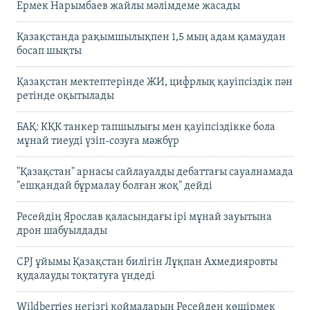
Ермек Нарымбаев жайлы мәлімдеме жасады
Қазақстанда рақымшылықпен 1,5 мың адам қамаудан
босап шықты
Қазақстан мектептерінде ЖИ, цифрлық қауіпсіздік пән
ретінде оқытылады
БАҚ: КҚК танкер тапшылығы мен қауіпсіздікке бола
мұнай тиеуді үзіп-созуға мәжбүр
"Қазақстан" арнасы сайлауалды дебаттағы сауалнамада
"ешқандай бұрмалау болған жоқ" дейді
Ресейдің Ярослав қаласындағы ірі мұнай зауытына
дрон шабуылдады
CPJ ұйымы Қазақстан билігін Лұқпан Ахмедияровты
қудалауды тоқтатуға үндеді
Wildberries негізгі қоймаларын Ресейден көшірмек