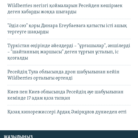
Wildberries негізгі қоймаларын Ресейден көшірмек
деген хабарды жоққа шығарды
"Әділ сөз" қоры Динара Егеубаеваға қатысты істі ашық
тергеуге шақырды
Түркістан өңірінде әйелдерді – "ұрғашылар", әншілерді
– "шайтанның жаршысы" деген тұрғын ұсталып, іс
қозғалды
Ресейдің Тула облысында дрон шабуылынан кейін
Wildberries орталығы өртенді
Киев пен Киев облысында Ресейдің әуе шабуылынан
кемінде 17 адам қаза тапқан
Қазақ кинорежиссері Ардақ Әмірқұлов дүниеден өтті
ЖАЗЫЛЫҢЫЗ