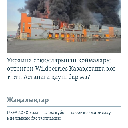
Украина соққыларынан қоймалары
өртенген Wildberries Қазақстанға көз
тікті: Астанаға қауіп бар ма?
Жаңалықтар
UEFA 2030 жылғы әлем кубогына бойкот жариялау
идеясынан бас тартпайды