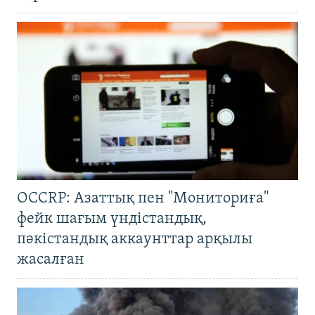
OCCRP: Азаттық пен "Мониториға"
фейк шағым үндістандық,
пәкістандық аккаунттар арқылы
жасалған