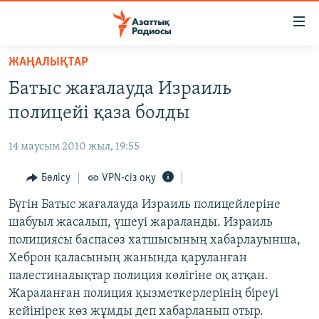
Accessibility
links
Skip
ЖАҢАЛЫҚТАР
to
ЖАҢАЛЫҚТАР
Батыс жағалауда Израиль
main
САЯСАТ
content
полицейі қаза болды
AZATTYQTV
Skip
to
14 маусым 2010 жыл, 19:55
ҚАҢТАР ОҚИҒАСЫ
main
АДАМ ҚҰҚЫҚТАРЫ
Бөлісу
VPN-сіз оқу
Navigation
Skip
ӘЛЕУМЕТ
Бүгін Батыс жағалауда Израиль полицейлеріне
to
шабуыл жасалып, үшеуі жараланды. Израиль
ӘЛЕМ
Search
полициясы баспасөз хатшысының хабарлауынша,
АРНАЙЫ ЖОБАЛАР
Хеброн қаласының жанында қаруланған
палестиналықтар полиция көлігіне оқ атқан.
Русский
Жараланған полиция қызметкерлерінің біреуі
кейінірек көз жұмды деп хабарланып отыр.