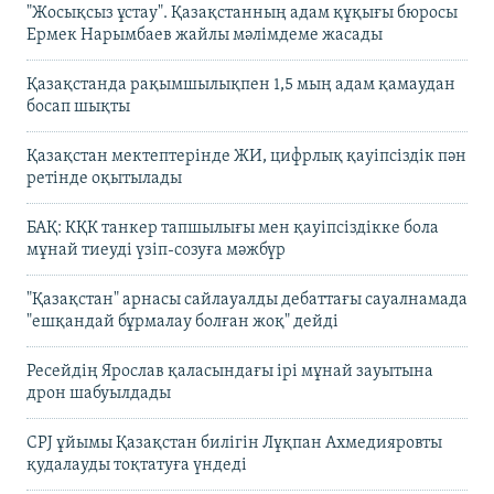
"Жосықсыз ұстау". Қазақстанның адам құқығы бюросы
Ермек Нарымбаев жайлы мәлімдеме жасады
Қазақстанда рақымшылықпен 1,5 мың адам қамаудан
босап шықты
Қазақстан мектептерінде ЖИ, цифрлық қауіпсіздік пән
ретінде оқытылады
БАҚ: КҚК танкер тапшылығы мен қауіпсіздікке бола
мұнай тиеуді үзіп-созуға мәжбүр
"Қазақстан" арнасы сайлауалды дебаттағы сауалнамада
"ешқандай бұрмалау болған жоқ" дейді
Ресейдің Ярослав қаласындағы ірі мұнай зауытына
дрон шабуылдады
CPJ ұйымы Қазақстан билігін Лұқпан Ахмедияровты
қудалауды тоқтатуға үндеді