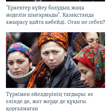
"Еркектер күйеу болудың жаңа
моделін шығармады". Қазақстанда
ажырасу қайта көбейді. Оған не себеп?
Түркімен әйелдерінің тағдыры: өз
елінде де, жат жерде де құқығы
қорғалмаған