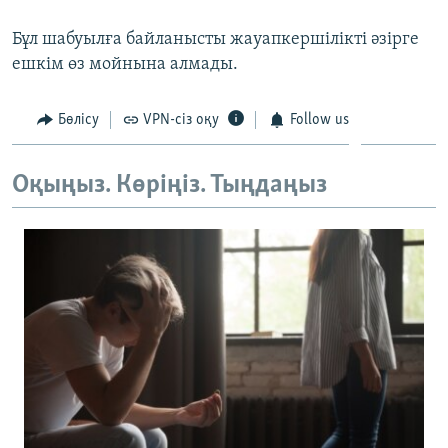
ЖАЗЫЛЫҢЫЗ
Бұл шабуылға байланысты жауапкершілікті әзірге
ешкім өз мойнына алмады.
Басқа тілдерде
Бөлісу
VPN-сіз оқу
Follow us
Оқыңыз. Көріңіз. Тыңдаңыз