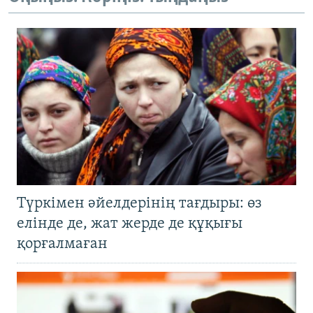
Түркімен әйелдерінің тағдыры: өз
елінде де, жат жерде де құқығы
қорғалмаған