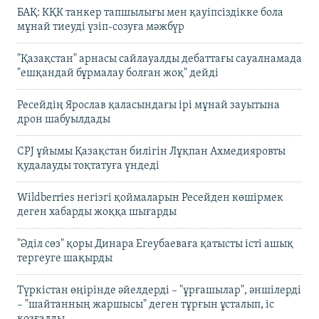
БАҚ: КҚК танкер тапшылығы мен қауіпсіздікке бола
мұнай тиеуді үзіп-созуға мәжбүр
"Қазақстан" арнасы сайлауалды дебаттағы сауалнамада
"ешқандай бұрмалау болған жоқ" дейді
Ресейдің Ярослав қаласындағы ірі мұнай зауытына
дрон шабуылдады
CPJ ұйымы Қазақстан билігін Лұқпан Ахмедияровты
қудалауды тоқтатуға үндеді
Wildberries негізгі қоймаларын Ресейден көшірмек
деген хабарды жоққа шығарды
"Әділ сөз" қоры Динара Егеубаеваға қатысты істі ашық
тергеуге шақырды
Түркістан өңірінде әйелдерді – "ұрғашылар", әншілерді
– "шайтанның жаршысы" деген тұрғын ұсталып, іс