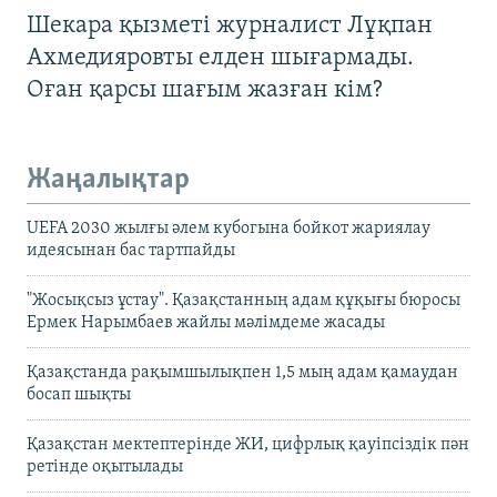
Шекара қызметі журналист Лұқпан
Ахмедияровты елден шығармады.
Оған қарсы шағым жазған кім?
Жаңалықтар
UEFA 2030 жылғы әлем кубогына бойкот жариялау
идеясынан бас тартпайды
"Жосықсыз ұстау". Қазақстанның адам құқығы бюросы
Ермек Нарымбаев жайлы мәлімдеме жасады
Қазақстанда рақымшылықпен 1,5 мың адам қамаудан
босап шықты
Қазақстан мектептерінде ЖИ, цифрлық қауіпсіздік пән
ретінде оқытылады