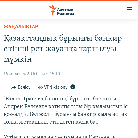
Accessibility
links
Skip
ЖАҢАЛЫҚТАР
to
ЖАҢАЛЫҚТАР
Қазақстандық бұрынғы банкир
main
САЯСАТ
content
екінші рет жауапқа тартылуы
AZATTYQTV
Skip
мүмкін
to
ҚАҢТАР ОҚИҒАСЫ
main
16 маусым 2010 жыл, 15:10
АДАМ ҚҰҚЫҚТАРЫ
Navigation
Skip
Бөлісу
VPN-сіз оқу
ӘЛЕУМЕТ
to
"Валют-Транзит банкінің" бұрынғы басшысы
ӘЛЕМ
Search
Андрей Беляевке қатысты тағы бір қылмыстық іс
АРНАЙЫ ЖОБАЛАР
қозғалды. Бұл жолы бұрынғы банкир қылмыстық
топқа жетекшілік етті деген күдік бар.
Русский
Үстіміздегі жылдың сәуір айында Қарағанды