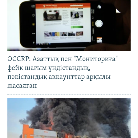
OCCRP: Азаттық пен "Мониториға"
фейк шағым үндістандық,
пәкістандық аккаунттар арқылы
жасалған