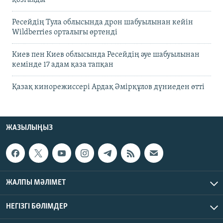
қозғалды
Ресейдің Тула облысында дрон шабуылынан кейін
Wildberries орталығы өртенді
Киев пен Киев облысында Ресейдің әуе шабуылынан
кемінде 17 адам қаза тапқан
Қазақ кинорежиссері Ардақ Әмірқұлов дүниеден өтті
ЖАЗЫЛЫҢЫЗ
ЖАЛПЫ МӘЛІМЕТ
НЕГІЗГІ БӨЛІМДЕР