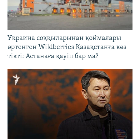
Украина соққыларынан қоймалары
өртенген Wildberries Қазақстанға көз
тікті: Астанаға қауіп бар ма?