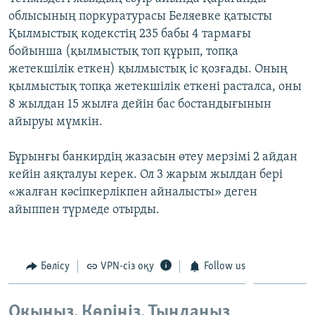
ЖАЗЫЛЫҢЫЗ
облысының поркуратурасы Беляевке қатысты
Қылмыстық кодекстің 235 бабы 4 тармағы
бойынша (қылмыстық топ құрып, топқа
жетекшілік еткен) қылмыстық іс қозғады. Оның
Басқа тілдерде
қылмыстық топқа жетекшілік еткені расталса, оны
8 жылдан 15 жылға дейін бас бостандығынын
айыруы мүмкін.
Бұрынғы банкирдің жазасын өтеу мерзімі 2 айдан
кейін аяқталуы керек. Ол 3 жарым жылдан бері
«жалған кәсіпкерлікпен айналысты» деген
айыппен түрмеде отырды.
Бөлісу
VPN-сіз оқу
Follow us
Оқыңыз. Көріңіз. Тыңдаңыз