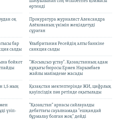
шабуылынан соң Wildberries қоймасы
өртенді
рудан оқ
Прокуратура журналист Александра
Алёхованың үкімін жеңілдетуді
сұраған
атысы бар
Ұлыбритания Ресейдің алты банкіне
кция салды
санкция салды
ына бойкот
"Жосықсыз ұстау". Қазақстанның адам
ртпайды
құқығы бюросы Ермек Нарымбаев
жайлы мәлімдеме жасады
 1,5 мың
Қазақстан мектептерінде ЖИ, цифрлық
қауіпсіздік пән ретінде оқытылады
 мен
"Қазақстан" арнасы сайлауалды
ді үзіп-
дебаттағы сауалнамада "ешқандай
бұрмалау болған жоқ" дейді