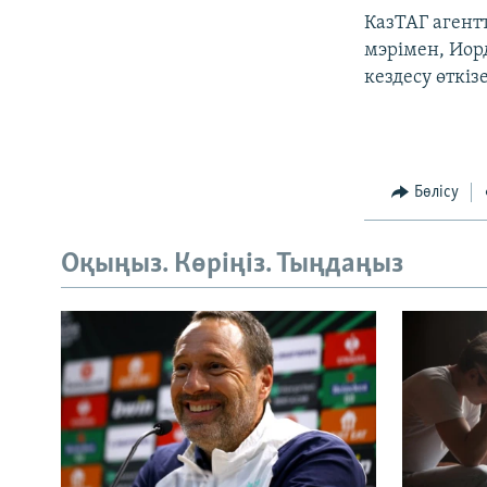
КазТАГ агент
мэрімен, Иор
кездесу өткізе
Бөлісу
Оқыңыз. Көріңіз. Тыңдаңыз