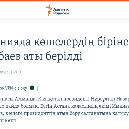
нияда көшелердің біріне
баев аты берілді
жыл, 16:09
VPN-сіз оқу
анасы Амманда Қазақстан президенті Нұрсұлтан Наза
е пайда болмақ. Бүгін Астана қаласының әкімі Иманғ
в, көшеге президенттің атын беру салтанатына қатысу
 кетті.