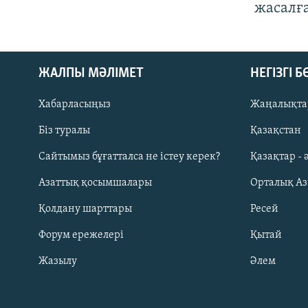
жасалғ
ЖАЛПЫ МӘЛІМЕТ
НЕГІЗГІ 
Хабарласыңыз
Жаңалықта
Біз туралы
Қазақстан
Русский
Сайтымыз бұғатталса не істеу керек?
Қазақтар - 
Азаттық қосымшалары
Орталық А
ЖАЗЫЛЫҢЫЗ
Қолдану шарттары
Ресей
Форум ережелері
Қытай
Жазылу
Әлем
Басқа тілдерде