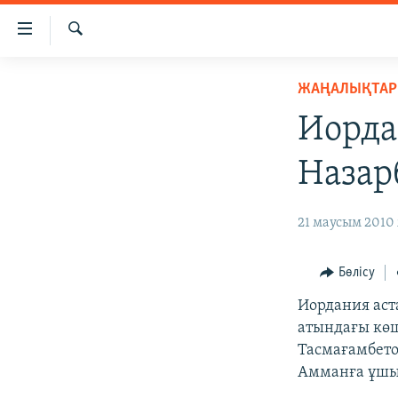
Accessibility
links
İздеу
Skip
ЖАҢАЛЫҚТАР
ЖАҢАЛЫҚТАР
to
САЯСАТ
main
Иорда
content
AZATTYQTV
Skip
Назар
ҚАҢТАР ОҚИҒАСЫ
to
main
АДАМ ҚҰҚЫҚТАРЫ
21 маусым 2010 
Navigation
ӘЛЕУМЕТ
Skip
to
ӘЛЕМ
Бөлісу
Search
АРНАЙЫ ЖОБАЛАР
Иордания аст
атындағы көш
Тасмағамбето
Амманға ұшып