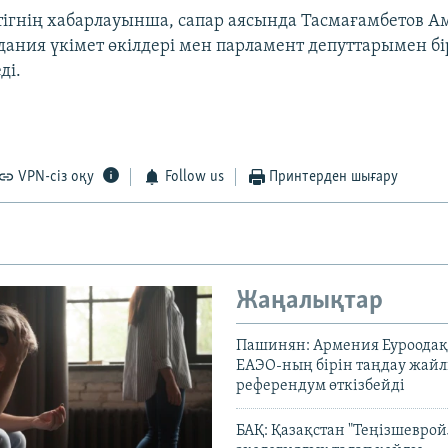
тігнің хабарлауынша, сапар аясында Тасмағамбетов 
дания үкімет өкілдері мен парламент депуттарымен бі
ді.
VPN-сіз оқу
Follow us
Принтерден шығару
Жаңалықтар
Пашинян: Армения Еуроодақ
ЕАЭО-ның бірін таңдау жай
референдум өткізбейді
БАҚ: Қазақстан "Теңізшеврой