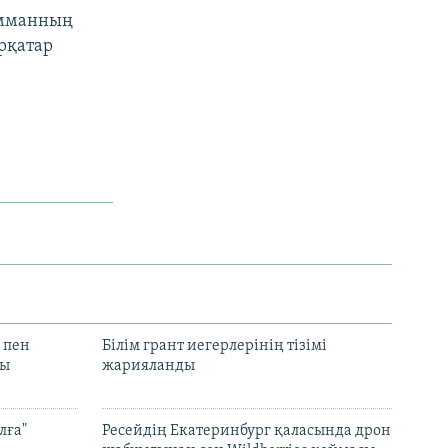
Амманның
рқатар
 пен
Білім грант иегерлерінің тізімі
лы
жарияланды
лға"
Ресейдің Екатеринбург қаласында дрон