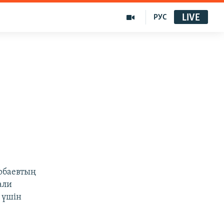
LIVE
РУС
рбаевтың
али
 үшін