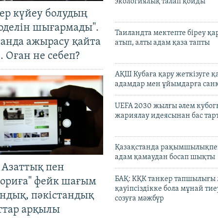
экологиялық талап қойды
тер күйеу болудың
оделін шығармады".
Таиландта мектепте біреу қа
танда ажырасу қайта
атып, алты адам қаза тапты
. Оған не себеп?
АҚШ Кубаға қару жеткізуге қ
адамдар мен ұйымдарға сан
UEFA 2030 жылғы әлем кубог
жариялау идеясынан бас та
Қазақстанда рақымшылықпен
адам қамаудан босап шықты
 Азаттық пен
БАҚ: КҚК танкер тапшылығы
ориға" фейк шағым
қауіпсіздікке бола мұнай тиеу
андық, пәкістандық
созуға мәжбүр
ттар арқылы