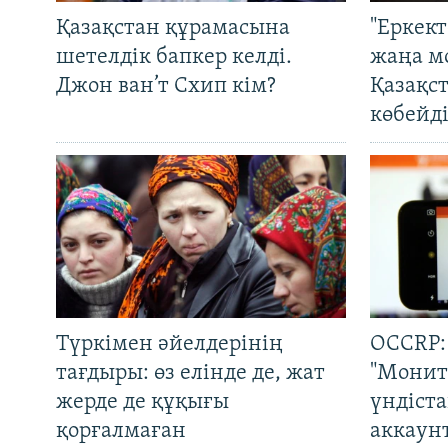
Қазақстан құрамасына
"Еркек
шетелдік бапкер келді.
жаңа м
Джон ван’т Схип кім?
Қазақс
көбейді
Түркімен әйелдерінің
OCCRP:
тағдыры: өз елінде де, жат
"Монит
жерде де құқығы
үндіст
қорғалмаған
аккаун