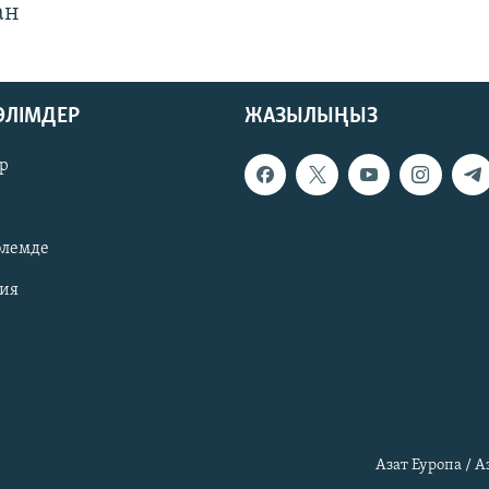
ан
БӨЛІМДЕР
ЖАЗЫЛЫҢЫЗ
р
әлемде
зия
Азат Еуропа / 