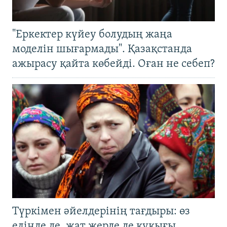
"Еркектер күйеу болудың жаңа
моделін шығармады". Қазақстанда
ажырасу қайта көбейді. Оған не себеп?
Түркімен әйелдерінің тағдыры: өз
елінде де, жат жерде де құқығы