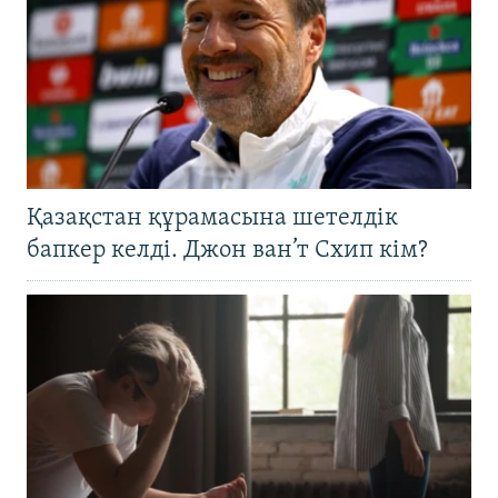
Қазақстан құрамасына шетелдік
бапкер келді. Джон ван’т Схип кім?