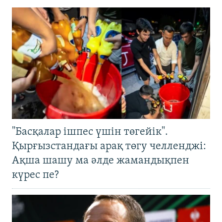
"Басқалар ішпес үшін төгейік".
Қырғызстандағы арақ төгу челленджі:
Ақша шашу ма әлде жамандықпен
күрес пе?