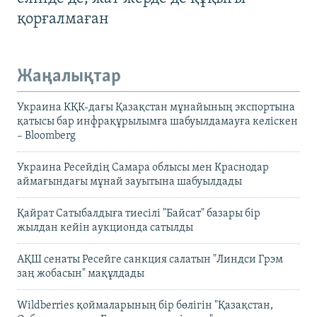
қорғалмаған
Жаңалықтар
Украина КҚК-дағы Қазақстан мұнайының экспортына
қатысы бар инфрақұрылымға шабуылдамауға келіскен
– Bloomberg
Украина Ресейдің Самара облысы мен Краснодар
аймағындағы мұнай зауытына шабуылдады
Қайрат Сатыбалдыға тиесілі "Байсат" базары бір
жылдан кейін аукционда сатылды
АҚШ сенаты Ресейге санкция салатын "Линдси Грэм
заң жобасын" мақұлдады
Wildberries қоймаларының бір бөлігін "Қазақстан,