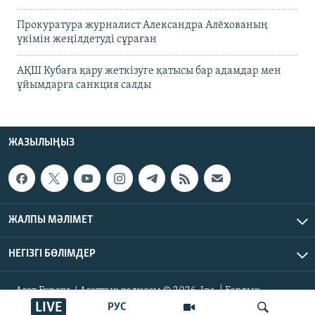
Прокуратура журналист Александра Алёхованың
үкімін жеңілдетуді сұраған
АҚШ Кубаға қару жеткізуге қатысы бар адамдар мен
ұйымдарға санкция салды
ЖАЗЫЛЫҢЫЗ
ЖАЛПЫ МӘЛІМЕТ
НЕГІЗГІ БӨЛІМДЕР
Азат Еуропа / Азаттық радиосы © 2026, Inc. | Барлық
құқықтары қорғалған
LIVE
РУС