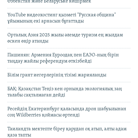
Өзбекстан және Беларуське көшірмек"
YouTube видеохостинг қызметі "Русская община"
ұйымының екі арнасын бұғаттады
Орталық Азия 2025 жылы әлемде туризм ең жылдам
өскен өңір атанды
Пашинян: Армения Еуроодақ пен ЕАЭО-ның бірін
таңдау жайлы референдум өткізбейді
Білім грант иегерлерінің тізімі жарияланды
БАҚ: Қазақстан Теңіз кен орнында экологиялық заң
талабы сақталмаған дейді
Ресейдің Екатеринбург қаласында дрон шабуылынан
соң Wildberries қоймасы өртенді
Таиландта мектепте біреу қарудан оқ атып, алты адам
қаза тапты