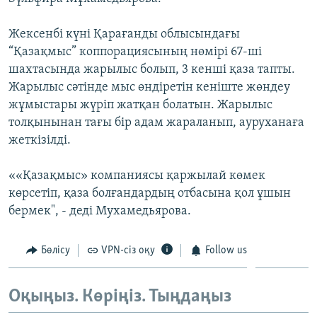
ЖАЗЫЛЫҢЫЗ
Жексенбі күні Қарағанды облысындағы
“Қазақмыс” коппорациясының нөмірі 67-ші
шахтасында жарылыс болып, 3 кенші қаза тапты.
Басқа тілдерде
Жарылыс сәтінде мыс өндіретін кеніште жөндеу
жұмыстары жүріп жатқан болатын. Жарылыс
толқынынан тағы бір адам жараланып, ауруханаға
жеткізілді.
««Қазақмыс» компаниясы қаржылай көмек
көрсетіп, қаза болғандардың отбасына қол ұшын
бермек", - деді Мухамедьярова.
Бөлісу
VPN-сіз оқу
Follow us
Оқыңыз. Көріңіз. Тыңдаңыз