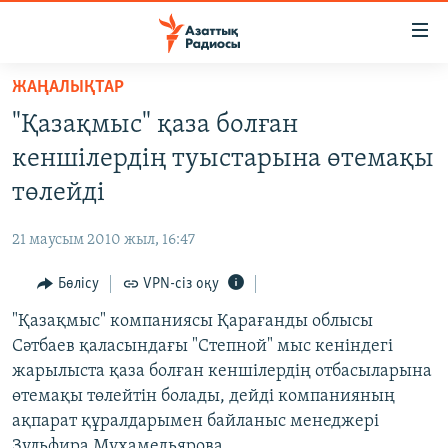
Accessibility
links
Skip
ЖАҢАЛЫҚТАР
to
ЖАҢАЛЫҚТАР
"Қазақмыс" қаза болған
main
САЯСАТ
content
кеншілердің туыстарына өтемақы
AZATTYQTV
Skip
төлейді
to
ҚАҢТАР ОҚИҒАСЫ
main
21 маусым 2010 жыл, 16:47
АДАМ ҚҰҚЫҚТАРЫ
Navigation
Skip
Бөлісу
VPN-сіз оқу
ӘЛЕУМЕТ
to
"Қазақмыс" компаниясы Қарағанды облысы
ӘЛЕМ
Search
Сәтбаев қаласындағы "Степной" мыс кеніндегі
АРНАЙЫ ЖОБАЛАР
жарылыста қаза болған кеншілердің отбасыларына
өтемақы төлейтін болады, дейді компанияның
Русский
ақпарат құралдарымен байланыс менеджері
Зүльфира Мұхамедьярова.