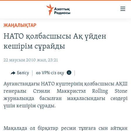
Accessibility
links
Skip
ЖАҢАЛЫҚТАР
to
ЖАҢАЛЫҚТАР
НАТО қолбасшысы Ақ үйден
main
САЯСАТ
content
кешірім сұрайды
AZATTYQTV
Skip
to
22 маусым 2010 жыл, 23:21
ҚАҢТАР ОҚИҒАСЫ
main
АДАМ ҚҰҚЫҚТАРЫ
Бөлісу
VPN-сіз оқу
Navigation
Skip
ӘЛЕУМЕТ
Ауғанстандағы НАТО күштерінің қолбасшысы АҚШ
to
генералы Стэнли Маккристэл Rolling Stone
ӘЛЕМ
Search
журналында басылған мақаласындағы сөздері
АРНАЙЫ ЖОБАЛАР
үшін кешірім сұрады.
Русский
Мақалада ол бірқатар ресми тұлғаға сын айтқан