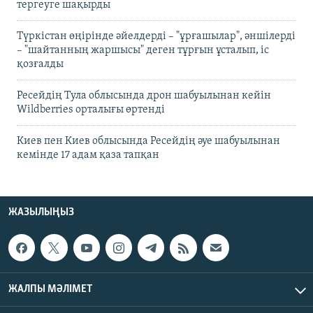
тергеуге шақырды
Түркістан өңірінде әйелдерді – "ұрғашылар", әншілерді
– "шайтанның жаршысы" деген тұрғын ұсталып, іс
қозғалды
Ресейдің Тула облысында дрон шабуылынан кейін
Wildberries орталығы өртенді
Киев пен Киев облысында Ресейдің әуе шабуылынан
кемінде 17 адам қаза тапқан
ЖАЗЫЛЫҢЫЗ
ЖАЛПЫ МӘЛІМЕТ