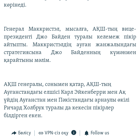
көрінеді.
ЖАЗЫЛЫҢЫЗ
Генерал Маккристэл, мысалға, АҚШ-тың вице-
Басқа тілдерде
президенті Джо Байден туралы келемеж пікір
айтыпты. Маккристэлдің ауған жанжалындағы
стратегиясына Джо Байденның күмәнмен
қарайтыны мәлім.
АҚШ генералы, сонымен қатар, АҚШ-тың
Ауғанстандағы елшісі Карл Эйкенберри мен Ақ
үйдің Ауғанстан мен Пәкістандағы арнаулы өкілі
Ричард Холбрук туралы да кекесін пікірлер
білдірген екен.
Бөлісу
VPN-сіз оқу
Follow us