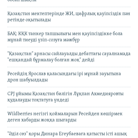
босап шықты
Қазақстан мектептерінде ЖИ, цифрлық қауіпсіздік пән
ретінде оқытылады
БАҚ: КҚК танкер тапшылығы мен қауіпсіздікке бола
мұнай тиеуді үзіп-созуға мәжбүр
"Қазақстан" арнасы сайлауалды дебаттағы сауалнамада
"ешқандай бұрмалау болған жоқ" дейді
Ресейдің Ярослав қаласындағы ірі мұнай зауытына
дрон шабуылдады
CPJ ұйымы Қазақстан билігін Лұқпан Ахмедияровты
қудалауды тоқтатуға үндеді
Wildberries негізгі қоймаларын Ресейден көшірмек
деген хабарды жоққа шығарды
"Әділ сөз" қоры Динара Егеубаеваға қатысты істі ашық