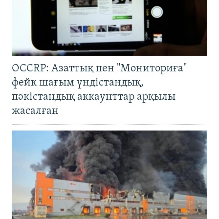
OCCRP: Азаттық пен "Мониториға"
фейк шағым үндістандық,
пәкістандық аккаунттар арқылы
жасалған