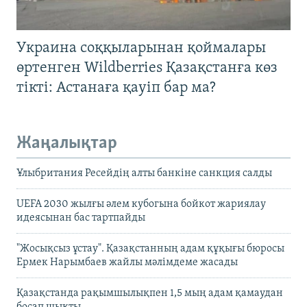
Украина соққыларынан қоймалары
өртенген Wildberries Қазақстанға көз
тікті: Астанаға қауіп бар ма?
Жаңалықтар
Ұлыбритания Ресейдің алты банкіне санкция салды
UEFA 2030 жылғы әлем кубогына бойкот жариялау
идеясынан бас тартпайды
"Жосықсыз ұстау". Қазақстанның адам құқығы бюросы
Ермек Нарымбаев жайлы мәлімдеме жасады
Қазақстанда рақымшылықпен 1,5 мың адам қамаудан