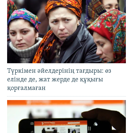
Түркімен әйелдерінің тағдыры: өз
елінде де, жат жерде де құқығы
қорғалмаған