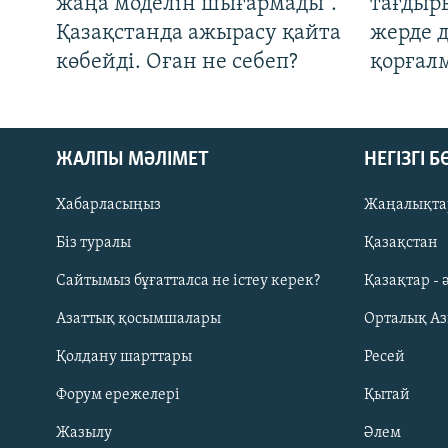
жаңа моделін шығармады".
тағдыры
Қазақстанда ажырасу қайта
жерде 
көбейді. Оған не себеп?
қорғал
ЖАЛПЫ МӘЛІМЕТ
НЕГІЗГІ 
Хабарласыңыз
Жаңалықта
Біз туралы
Қазақстан
Русский
Сайтымыз бұғатталса не істеу керек?
Қазақтар - 
Азаттық қосымшалары
Орталық А
ЖАЗЫЛЫҢЫЗ
Қолдану шарттары
Ресей
Форум ережелері
Қытай
Жазылу
Әлем