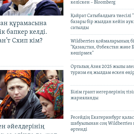
келіскен – Bloomberg
Қайрат Сатыбалдыға тиесілі "
базары бір жылдан кейін ау
тан құрамасына
сатылды
к бапкер келді.
н’т Схип кім?
Wildberries қоймаларының бі
"Қазақстан, Өзбекстан және 
көшірмек"
Орталық Азия 2025 жылы әл
туризм ең жылдам өскен өңі
Білім грант иегерлерінің тізі
жарияланды
Ресейдің Екатеринбург қала
шабуылынан соң Wildberries
ен әйелдерінің
өртенді