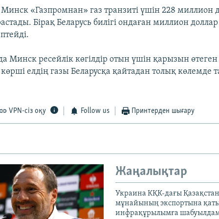
і Минск «Газпромнан» газ транзиті үшін 228 миллион 
астады. Бірақ Беларусь билігі ондаған миллион доллар
птейді.
а Минск ресейлік көгілдір отын үшін қарызын өтеген
і көрші елдің газы Беларусқа қайтадан толық көлемде
VPN-сіз оқу
Follow us
Принтерден шығару
Жаңалықтар
Украина КҚК-дағы Қазақста
мұнайының экспортына қаты
инфрақұрылымға шабуылдам