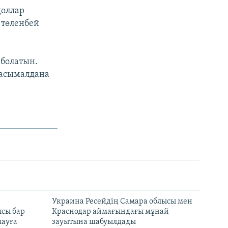
доллар
 төленбей
 болатын.
 тасымалдана
н
Украина Ресейдің Самара облысы мен
сы бар
Краснодар аймағындағы мұнай
ауға
зауытына шабуылдады