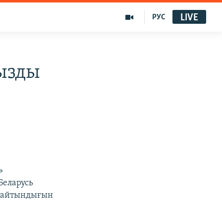
LIVE
РУС
ызды
»
Беларусь
стайтындығын