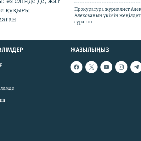
: өз елінде де, жат
де құқығы
Прокуратура журналист Але
Алёхованың үкімін жеңілдет
маған
сұраған
БӨЛІМДЕР
ЖАЗЫЛЫҢЫЗ
р
әлемде
зия