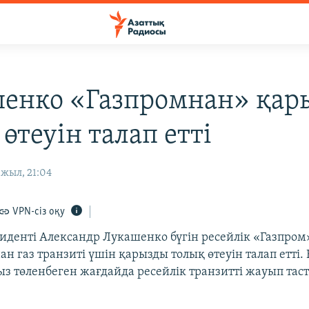
енко «Газпромнан» қар
өтеуін талап етті
жыл, 21:04
VPN-сіз оқу
зиденті Александр Лукашенко бүгін ресейлік «Газпром
 газ транзиті үшін қарызды толық өтеуін талап етті. 
з төленбеген жағдайда ресейлік транзитті жауып та