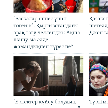
"Басқалар ішпес үшін
Қазақс
төгейік". Қырғызстандағы
шетелді
арақ төгу челленджі: Ақша
Джон ва
шашу ма әлде
жамандықпен күрес пе?
"Еркектер күйеу болудың
Түркім