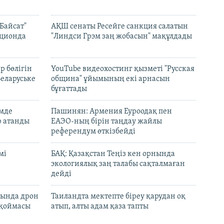
Байсат"
АҚШ сенаты Ресейге санкция салатын
кционда
"Линдси Грэм заң жобасын" мақұлдады
р бөлігін
YouTube видеохостинг қызметі "Русская
Беларуське
община" ұйымының екі арнасын
бұғаттады
емде
Пашинян: Армения Еуроодақ пен
р атанды
ЕАЭО-ның бірін таңдау жайлы
референдум өткізбейді
мі
БАҚ: Қазақстан Теңіз кен орнында
экологиялық заң талабы сақталмаған
дейді
сында дрон
Таиландта мектепте біреу қарудан оқ
 қоймасы
атып, алты адам қаза тапты