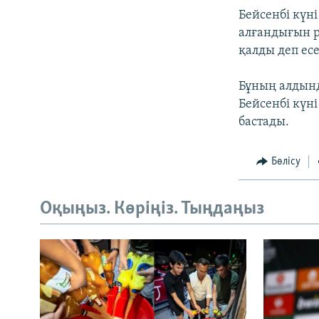
Бейсенбі күн
алғандығын р
қалды деп есе
Бұның алдынд
Бейсенбі күн
бастады.
Бөлісу
Оқыңыз. Көріңіз. Тыңдаңыз