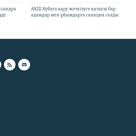
ксандра
АҚШ Кубаға қару жеткізуге қатысы бар
уді
адамдар мен ұйымдарға санкция салды