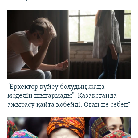
"Еркектер күйеу болудың жаңа
моделін шығармады". Қазақстанда
ажырасу қайта көбейді. Оған не себеп?