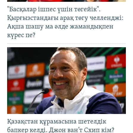
"Басқалар ішпес үшін төгейік".
Қырғызстандағы арақ төгу челленджі:
Ақша шашу ма әлде жамандықпен
күрес пе?
Қазақстан құрамасына шетелдік
бапкер келді. Джон ван’т Схип кім?