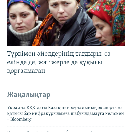
Түркімен әйелдерінің тағдыры: өз
елінде де, жат жерде де құқығы
қорғалмаған
Жаңалықтар
Украина КҚК-дағы Қазақстан мұнайының экспортына
қатысы бар инфрақұрылымға шабуылдамауға келіскен
– Bloomberg