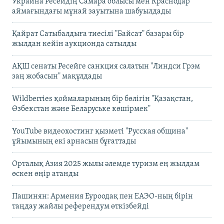
Украина Ресейдің Самара облысы мен Краснодар
аймағындағы мұнай зауытына шабуылдады
Қайрат Сатыбалдыға тиесілі "Байсат" базары бір
жылдан кейін аукционда сатылды
АҚШ сенаты Ресейге санкция салатын "Линдси Грэм
заң жобасын" мақұлдады
Wildberries қоймаларының бір бөлігін "Қазақстан,
Өзбекстан және Беларуське көшірмек"
YouTube видеохостинг қызметі "Русская община"
ұйымының екі арнасын бұғаттады
Орталық Азия 2025 жылы әлемде туризм ең жылдам
өскен өңір атанды
Пашинян: Армения Еуроодақ пен ЕАЭО-ның бірін
таңдау жайлы референдум өткізбейді