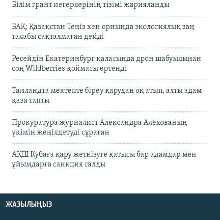
Білім грант иегерлерінің тізімі жарияланды
БАҚ: Қазақстан Теңіз кен орнында экологиялық заң
талабы сақталмаған дейді
Ресейдің Екатеринбург қаласында дрон шабуылынан
соң Wildberries қоймасы өртенді
Таиландта мектепте біреу қарудан оқ атып, алты адам
қаза тапты
Прокуратура журналист Александра Алёхованың
үкімін жеңілдетуді сұраған
АҚШ Кубаға қару жеткізуге қатысы бар адамдар мен
ұйымдарға санкция салды
ЖАЗЫЛЫҢЫЗ