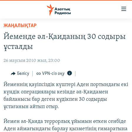
Accessibility
links
Skip
ЖАҢАЛЫҚТАР
to
ЖАҢАЛЫҚТАР
Йеменде әл-Қаиданың 30 содыры
main
САЯСАТ
content
ұсталды
AZATTYQTV
Skip
to
26 маусым 2010 жыл, 23:00
ҚАҢТАР ОҚИҒАСЫ
main
АДАМ ҚҰҚЫҚТАРЫ
Бөлісу
VPN-сіз оқу
Navigation
Skip
ӘЛЕУМЕТ
Йеменнің қауіпсіздік күштері Аден портындағы екі
to
күндік операциялары кезінде әл-Қаидамен
ӘЛЕМ
Search
байланысы бар деген күдікпен 30 содырды
АРНАЙЫ ЖОБАЛАР
ұстағанын айтып отыр.
Русский
Йемен әл-Қаида террорлық ұйымын өткен сенбіде
Аден аймағындағы барлау қызметінің ғимаратына