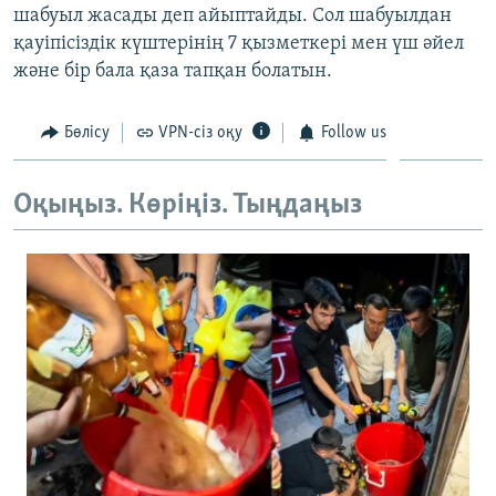
шабуыл жасады деп айыптайды. Сол шабуылдан
ЖАЗЫЛЫҢЫЗ
қауіпісіздік күштерінің 7 қызметкері мен үш әйел
және бір бала қаза тапқан болатын.
Басқа тілдерде
Бөлісу
VPN-сіз оқу
Follow us
Оқыңыз. Көріңіз. Тыңдаңыз