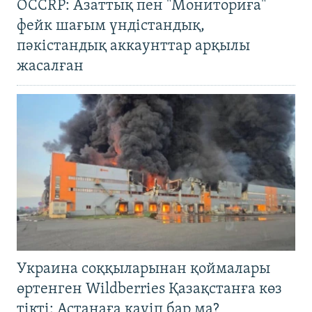
OCCRP: Азаттық пен "Мониториға"
фейк шағым үндістандық,
пәкістандық аккаунттар арқылы
жасалған
Украина соққыларынан қоймалары
өртенген Wildberries Қазақстанға көз
тікті: Астанаға қауіп бар ма?