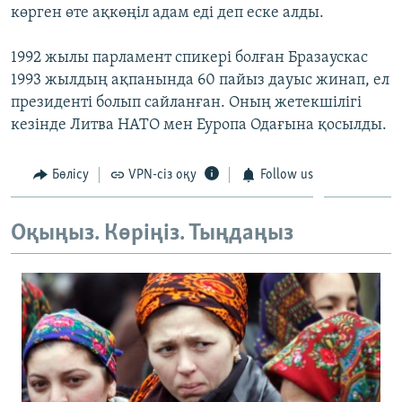
көрген өте ақкөңіл адам еді деп еске алды.
ЖАЗЫЛЫҢЫЗ
1992 жылы парламент спикері болған Бразаускас
1993 жылдың ақпанында 60 пайыз дауыс жинап, ел
Басқа тілдерде
президенті болып сайланған. Оның жетекшілігі
кезінде Литва НАТО мен Еуропа Одағына қосылды.
Бөлісу
VPN-сіз оқу
Follow us
Оқыңыз. Көріңіз. Тыңдаңыз