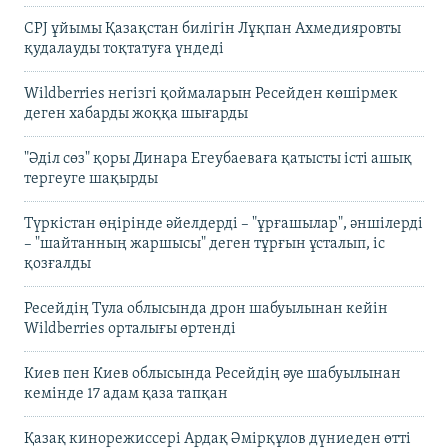
CPJ ұйымы Қазақстан билігін Лұқпан Ахмедияровты
қудалауды тоқтатуға үндеді
Wildberries негізгі қоймаларын Ресейден көшірмек
деген хабарды жоққа шығарды
"Әділ сөз" қоры Динара Егеубаеваға қатысты істі ашық
тергеуге шақырды
Түркістан өңірінде әйелдерді – "ұрғашылар", әншілерді
– "шайтанның жаршысы" деген тұрғын ұсталып, іс
қозғалды
Ресейдің Тула облысында дрон шабуылынан кейін
Wildberries орталығы өртенді
Киев пен Киев облысында Ресейдің әуе шабуылынан
кемінде 17 адам қаза тапқан
Қазақ кинорежиссері Ардақ Әмірқұлов дүниеден өтті