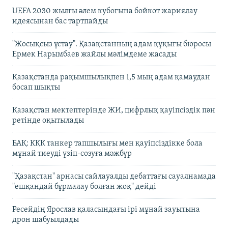
UEFA 2030 жылғы әлем кубогына бойкот жариялау
идеясынан бас тартпайды
"Жосықсыз ұстау". Қазақстанның адам құқығы бюросы
Ермек Нарымбаев жайлы мәлімдеме жасады
Қазақстанда рақымшылықпен 1,5 мың адам қамаудан
босап шықты
Қазақстан мектептерінде ЖИ, цифрлық қауіпсіздік пән
ретінде оқытылады
БАҚ: КҚК танкер тапшылығы мен қауіпсіздікке бола
мұнай тиеуді үзіп-созуға мәжбүр
"Қазақстан" арнасы сайлауалды дебаттағы сауалнамада
"ешқандай бұрмалау болған жоқ" дейді
Ресейдің Ярослав қаласындағы ірі мұнай зауытына
дрон шабуылдады