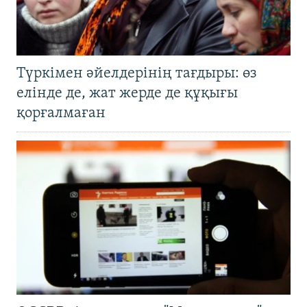
Түркімен әйелдерінің тағдыры: өз
елінде де, жат жерде де құқығы
қорғалмаған