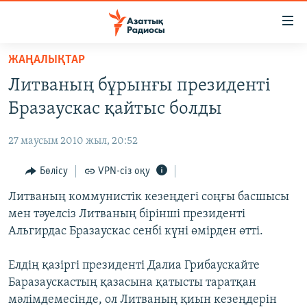
Accessibility
links
Skip
ЖАҢАЛЫҚТАР
to
ЖАҢАЛЫҚТАР
Литваның бұрынғы президенті
main
САЯСАТ
content
Бразаускас қайтыс болды
AZATTYQTV
Skip
to
27 маусым 2010 жыл, 20:52
ҚАҢТАР ОҚИҒАСЫ
main
АДАМ ҚҰҚЫҚТАРЫ
Бөлісу
VPN-сіз оқу
Navigation
Skip
ӘЛЕУМЕТ
Литваның коммунистік кезеңдегі соңғы басшысы
to
мен тәуелсіз Литваның бірінші президенті
ӘЛЕМ
Search
Альгирдас Бразаускас сенбі күні өмірден өтті.
АРНАЙЫ ЖОБАЛАР
Елдің қазіргі президенті Далиа Грибаускайте
Русский
Баразаускастың қазасына қатысты таратқан
мәлімдемесінде, ол Литваның қиын кезеңдерін