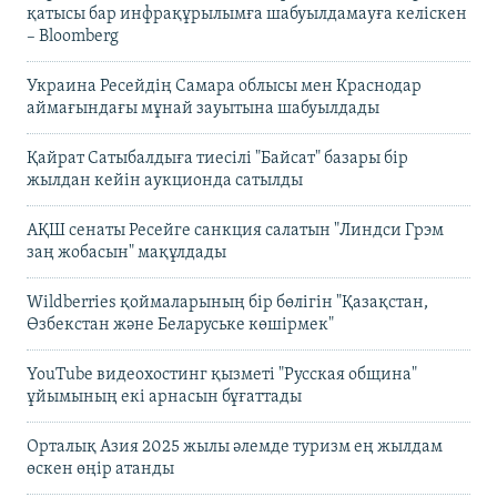
қатысы бар инфрақұрылымға шабуылдамауға келіскен
– Bloomberg
Украина Ресейдің Самара облысы мен Краснодар
аймағындағы мұнай зауытына шабуылдады
Қайрат Сатыбалдыға тиесілі "Байсат" базары бір
жылдан кейін аукционда сатылды
АҚШ сенаты Ресейге санкция салатын "Линдси Грэм
заң жобасын" мақұлдады
Wildberries қоймаларының бір бөлігін "Қазақстан,
Өзбекстан және Беларуське көшірмек"
YouTube видеохостинг қызметі "Русская община"
ұйымының екі арнасын бұғаттады
Орталық Азия 2025 жылы әлемде туризм ең жылдам
өскен өңір атанды