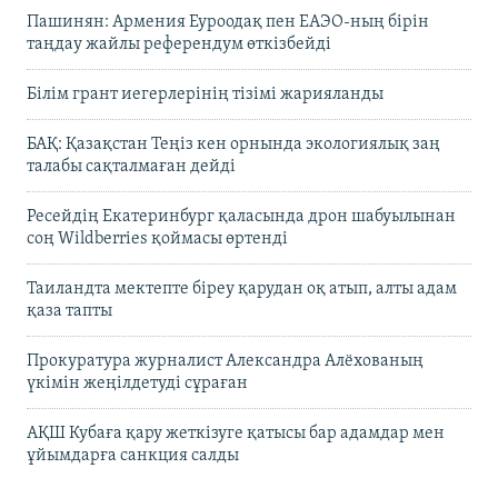
Пашинян: Армения Еуроодақ пен ЕАЭО-ның бірін
таңдау жайлы референдум өткізбейді
Білім грант иегерлерінің тізімі жарияланды
БАҚ: Қазақстан Теңіз кен орнында экологиялық заң
талабы сақталмаған дейді
Ресейдің Екатеринбург қаласында дрон шабуылынан
соң Wildberries қоймасы өртенді
Таиландта мектепте біреу қарудан оқ атып, алты адам
қаза тапты
Прокуратура журналист Александра Алёхованың
үкімін жеңілдетуді сұраған
АҚШ Кубаға қару жеткізуге қатысы бар адамдар мен
ұйымдарға санкция салды