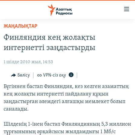
Accessibility
links
Skip
ЖАҢАЛЫҚТАР
to
ЖАҢАЛЫҚТАР
Финляндия кең жолақты
main
САЯСАТ
content
интернетті заңдастырды
AZATTYQTV
Skip
to
1 шілде 2010 жыл, 14:53
ҚАҢТАР ОҚИҒАСЫ
main
АДАМ ҚҰҚЫҚТАРЫ
Бөлісу
VPN-сіз оқу
Navigation
Skip
ӘЛЕУМЕТ
Бүгіннен бастап Финляндия, кез келген азаматтың
to
кең жолақты интернетті пайдалану құқын
ӘЛЕМ
Search
заңдастырған әлемдегі алғашқы мемлекет болып
АРНАЙЫ ЖОБАЛАР
саналады.
Русский
Шілденің 1-інен бастап Финляндияның 5,3 миллион
тұрғынының әрқайсысы жылдамдығы 1 Мб/с