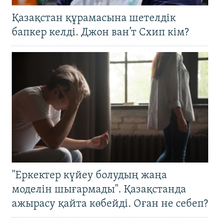
Қазақстан құрамасына шетелдік
бапкер келді. Джон ван’т Схип кім?
"Еркектер күйеу болудың жаңа
моделін шығармады". Қазақстанда
ажырасу қайта көбейді. Оған не себеп?