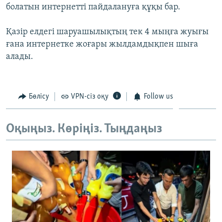
болатын интернетті пайдалануға құқы бар.
ЖАЗЫЛЫҢЫЗ
Қазір елдегі шаруашылықтың тек 4 мыңға жуығы
ғана интернетке жоғары жылдамдықпен шыға
Басқа тілдерде
алады.
Бөлісу
VPN-сіз оқу
Follow us
Оқыңыз. Көріңіз. Тыңдаңыз