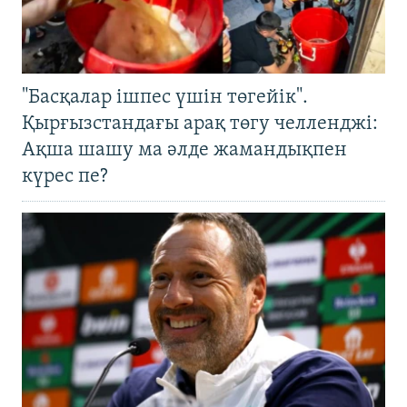
"Басқалар ішпес үшін төгейік".
Қырғызстандағы арақ төгу челленджі:
Ақша шашу ма әлде жамандықпен
күрес пе?