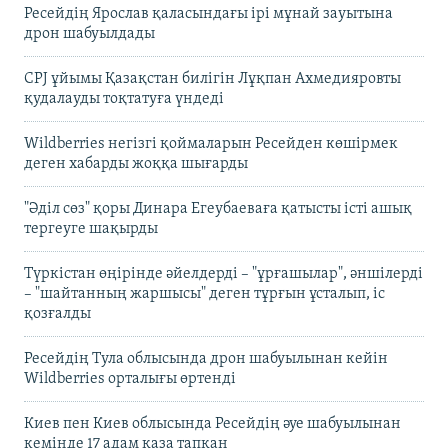
Ресейдің Ярослав қаласындағы ірі мұнай зауытына
дрон шабуылдады
CPJ ұйымы Қазақстан билігін Лұқпан Ахмедияровты
қудалауды тоқтатуға үндеді
Wildberries негізгі қоймаларын Ресейден көшірмек
деген хабарды жоққа шығарды
"Әділ сөз" қоры Динара Егеубаеваға қатысты істі ашық
тергеуге шақырды
Түркістан өңірінде әйелдерді – "ұрғашылар", әншілерді
– "шайтанның жаршысы" деген тұрғын ұсталып, іс
қозғалды
Ресейдің Тула облысында дрон шабуылынан кейін
Wildberries орталығы өртенді
Киев пен Киев облысында Ресейдің әуе шабуылынан
кемінде 17 адам қаза тапқан