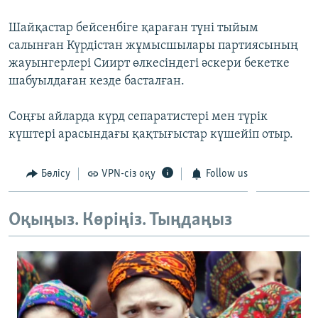
ЖАЗЫЛЫҢЫЗ
Шайқастар бейсенбіге қараған түні тыйым
салынған Күрдістан жұмысшылары партиясының
жауынгерлері Сиирт өлкесіндегі әскери бекетке
Басқа тілдерде
шабуылдаған кезде басталған.
Соңғы айларда күрд сепаратистері мен түрік
күштері арасындағы қақтығыстар күшейіп отыр.
Бөлісу
VPN-сіз оқу
Follow us
Оқыңыз. Көріңіз. Тыңдаңыз