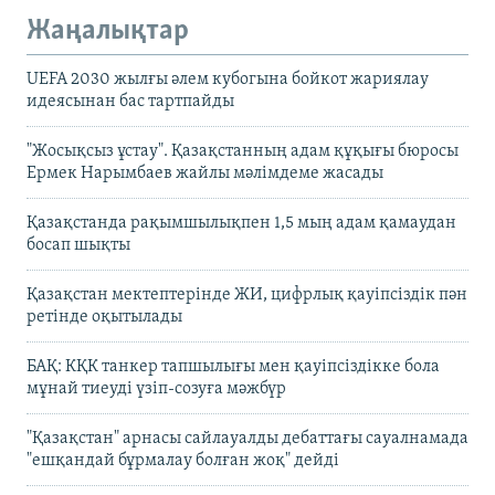
Жаңалықтар
UEFA 2030 жылғы әлем кубогына бойкот жариялау
идеясынан бас тартпайды
"Жосықсыз ұстау". Қазақстанның адам құқығы бюросы
Ермек Нарымбаев жайлы мәлімдеме жасады
Қазақстанда рақымшылықпен 1,5 мың адам қамаудан
босап шықты
Қазақстан мектептерінде ЖИ, цифрлық қауіпсіздік пән
ретінде оқытылады
БАҚ: КҚК танкер тапшылығы мен қауіпсіздікке бола
мұнай тиеуді үзіп-созуға мәжбүр
"Қазақстан" арнасы сайлауалды дебаттағы сауалнамада
"ешқандай бұрмалау болған жоқ" дейді