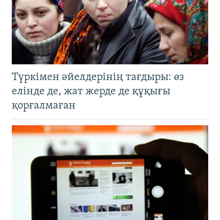
Түркімен әйелдерінің тағдыры: өз
елінде де, жат жерде де құқығы
қорғалмаған