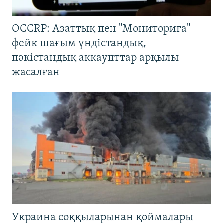
OCCRP: Азаттық пен "Мониториға"
фейк шағым үндістандық,
пәкістандық аккаунттар арқылы
жасалған
Украина соққыларынан қоймалары