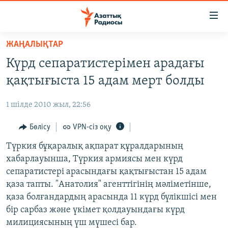
Accessibility
links
Skip
ЖАҢАЛЫҚТАР
to
ЖАҢАЛЫҚТАР
Күрд сепаратистерімен арадағы
main
САЯСАТ
content
қақтығыста 15 адам мерт болды
AZATTYQTV
Skip
to
1 шілде 2010 жыл, 22:56
ҚАҢТАР ОҚИҒАСЫ
main
АДАМ ҚҰҚЫҚТАРЫ
Бөлісу
VPN-сіз оқу
Navigation
Skip
ӘЛЕУМЕТ
Түркия бұқаралық ақпарат құралдарының
to
хабарлауынша, Түркия армиясы мен күрд
ӘЛЕМ
Search
сепаратистері арасындағы қақтығыстан 15 адам
АРНАЙЫ ЖОБАЛАР
қаза тапты. "Анатолия" агенттігінің мәліметінше,
қаза болғандардың арасында 11 күрд бүлікшісі мен
Русский
бір сарбаз және үкімет қолдауындағы күрд
милициясының үш мүшесі бар.