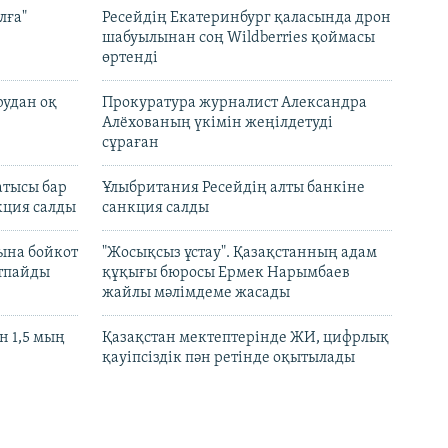
лға"
Ресейдің Екатеринбург қаласында дрон
шабуылынан соң Wildberries қоймасы
өртенді
рудан оқ
Прокуратура журналист Александра
Алёхованың үкімін жеңілдетуді
сұраған
атысы бар
Ұлыбритания Ресейдің алты банкіне
кция салды
санкция салды
ына бойкот
"Жосықсыз ұстау". Қазақстанның адам
ртпайды
құқығы бюросы Ермек Нарымбаев
жайлы мәлімдеме жасады
 1,5 мың
Қазақстан мектептерінде ЖИ, цифрлық
қауіпсіздік пән ретінде оқытылады