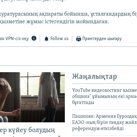
уратурасының ақпараты бойынша, ұсталғандардың бір
 қызметіне жұмыс істегендігін мойындаған.
VPN-сіз оқу
Follow us
Принтерден шығару
Жаңалықтар
YouTube видеохостинг қызмет
община" ұйымының екі арн
бұғаттады
Пашинян: Армения Еуроодақ
ЕАЭО-ның бірін таңдау жай
референдум өткізбейді
тер күйеу болудың