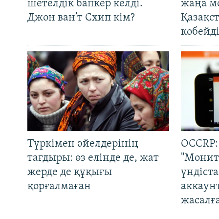
шетелдік бапкер келді.
жаңа м
Джон ван’т Схип кім?
Қазақс
көбейді
Түркімен әйелдерінің
OCCRP:
тағдыры: өз елінде де, жат
"Монит
жерде де құқығы
үндіст
қорғалмаған
аккаун
жасалғ