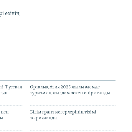
і өзінің
і "Русская
Орталық Азия 2025 жылы әлемде
асын
туризм ең жылдам өскен өңір атанды
 пен
Білім грант иегерлерінің тізімі
лы
жарияланды