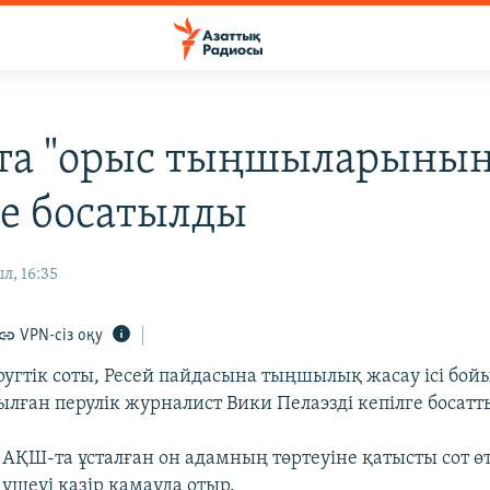
а "орыс тыңшыларының"
ге босатылды
л, 16:35
VPN-сіз оқу
угтік соты, Ресей пайдасына тыңшылық жасау ісі бо
лған перулік журналист Вики Пелаэзді кепілге босатт
і АҚШ-та ұсталған он адамның төртеуіне қатысты сот ө
 үшеуі қазір қамауда отыр.