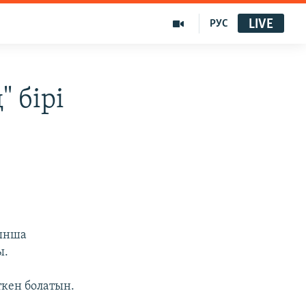
LIVE
РУС
 бірі
йынша
ы.
ткен болатын.