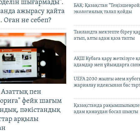
оделін шығармады".
БАҚ: Қазақстан "Теңізшеврой
танда ажырасу қайта
экологиялық талап қойды
. Оған не себеп?
Таиландта мектепте біреу қа
атып, алты адам қаза тапты
АҚШ Кубаға қару жеткізуге қ
адамдар мен ұйымдарға сан
UEFA 2030 жылғы әлем кубог
жариялау идеясынан бас та
 Азаттық пен
ориға" фейк шағым
Қазақстанда рақымшылықпен
андық, пәкістандық
адам қамаудан босап шықты
ттар арқылы
ан