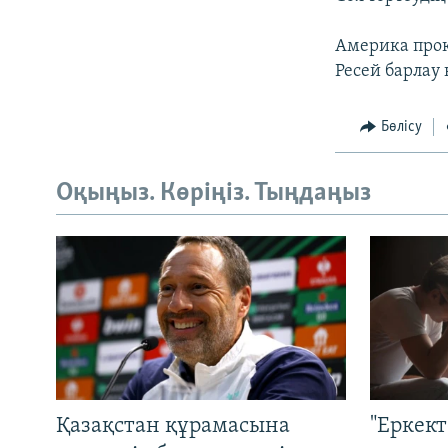
Америка прок
Ресей барлау
Бөлісу
Оқыңыз. Көріңіз. Тыңдаңыз
Қазақстан құрамасына
"Еркек