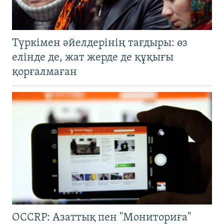
Түркімен әйелдерінің тағдыры: өз
елінде де, жат жерде де құқығы
қорғалмаған
OCCRP: Азаттық пен "Мониториға"