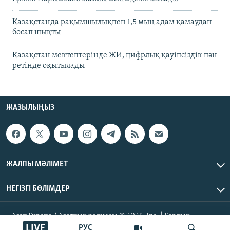
Қазақстанда рақымшылықпен 1,5 мың адам қамаудан
босап шықты
Қазақстан мектептерінде ЖИ, цифрлық қауіпсіздік пән
ретінде оқытылады
ЖАЗЫЛЫҢЫЗ
ЖАЛПЫ МӘЛІМЕТ
НЕГІЗГІ БӨЛІМДЕР
Азат Еуропа / Азаттық радиосы © 2026, Inc. | Барлық
құқықтары қорғалған
LIVE
РУС