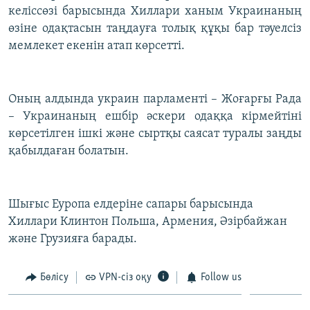
келіссөзі барысында Хиллари ханым Украинаның
ЖАЗЫЛЫҢЫЗ
өзіне одақтасын таңдауға толық құқы бар тәуелсіз
мемлекет екенін атап көрсетті.
Басқа тілдерде
Оның алдында украин парламенті – Жоғарғы Рада
– Украинаның ешбір әскери одаққа кірмейтіні
көрсетілген ішкі және сыртқы саясат туралы заңды
қабылдаған болатын.
Шығыс Еуропа елдеріне сапары барысында
Хиллари Клинтон Польша, Армения, Әзірбайжан
және Грузияға барады.
Бөлісу
VPN-сіз оқу
Follow us