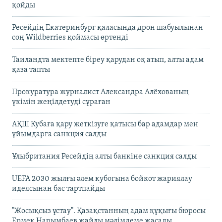
қойды
Ресейдің Екатеринбург қаласында дрон шабуылынан
соң Wildberries қоймасы өртенді
Таиландта мектепте біреу қарудан оқ атып, алты адам
қаза тапты
Прокуратура журналист Александра Алёхованың
үкімін жеңілдетуді сұраған
АҚШ Кубаға қару жеткізуге қатысы бар адамдар мен
ұйымдарға санкция салды
Ұлыбритания Ресейдің алты банкіне санкция салды
UEFA 2030 жылғы әлем кубогына бойкот жариялау
идеясынан бас тартпайды
"Жосықсыз ұстау". Қазақстанның адам құқығы бюросы
Ермек Нарымбаев жайлы мәлімдеме жасады