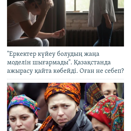
"Еркектер күйеу болудың жаңа
моделін шығармады". Қазақстанда
ажырасу қайта көбейді. Оған не себеп?