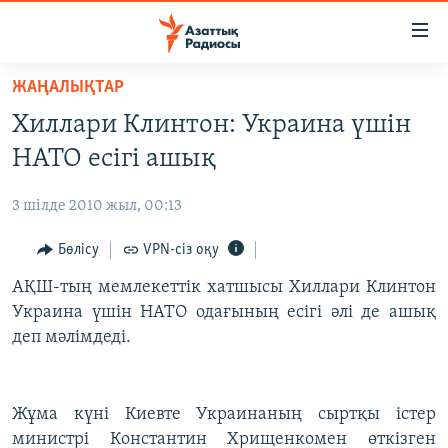
Accessibility
links
Skip
ЖАҢАЛЫҚТАР
to
ЖАҢАЛЫҚТАР
Хиллари Клинтон: Украина үшін
main
САЯСАТ
content
НАТО есігі ашық
AZATTYQTV
Skip
to
3 шілде 2010 жыл, 00:13
ҚАҢТАР ОҚИҒАСЫ
main
АДАМ ҚҰҚЫҚТАРЫ
Бөлісу
VPN-сіз оқу
Navigation
Skip
ӘЛЕУМЕТ
АҚШ-тың мемлекеттік хатшысы Хиллари Клинтон
to
Украина үшін НАТО одағының есігі әлі де ашық
ӘЛЕМ
Search
деп мәлімдеді.
АРНАЙЫ ЖОБАЛАР
Русский
Жұма күні Киевте Украинаның сыртқы істер
министрі Константин Хрищенкомен өткізген