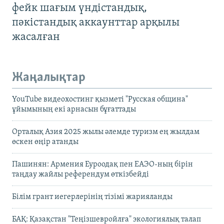
фейк шағым үндістандық,
пәкістандық аккаунттар арқылы
жасалған
Жаңалықтар
YouTube видеохостинг қызметі "Русская община"
ұйымының екі арнасын бұғаттады
Орталық Азия 2025 жылы әлемде туризм ең жылдам
өскен өңір атанды
Пашинян: Армения Еуроодақ пен ЕАЭО-ның бірін
таңдау жайлы референдум өткізбейді
Білім грант иегерлерінің тізімі жарияланды
БАҚ: Қазақстан "Теңізшевройлға" экологиялық талап