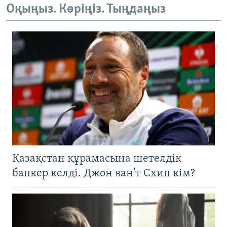
Оқыңыз. Көріңіз. Тыңдаңыз
Қазақстан құрамасына шетелдік
бапкер келді. Джон ван’т Схип кім?