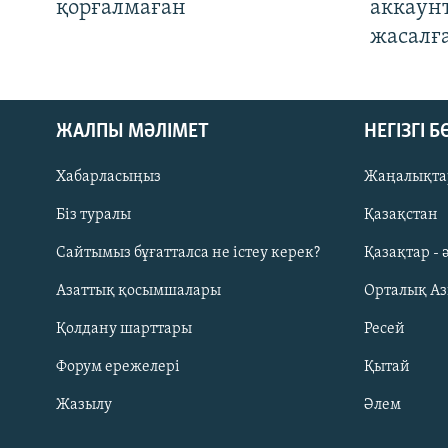
қорғалмаған
аккаун
жасалғ
ЖАЛПЫ МӘЛІМЕТ
НЕГІЗГІ 
Хабарласыңыз
Жаңалықта
Біз туралы
Қазақстан
Русский
Сайтымыз бұғатталса не істеу керек?
Қазақтар - 
Азаттық қосымшалары
Орталық А
ЖАЗЫЛЫҢЫЗ
Қолдану шарттары
Ресей
Форум ережелері
Қытай
Жазылу
Әлем
Басқа тілдерде