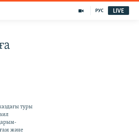
LIVE
РУС
ға
каздағы туры
хаил
қарым-
оғам және