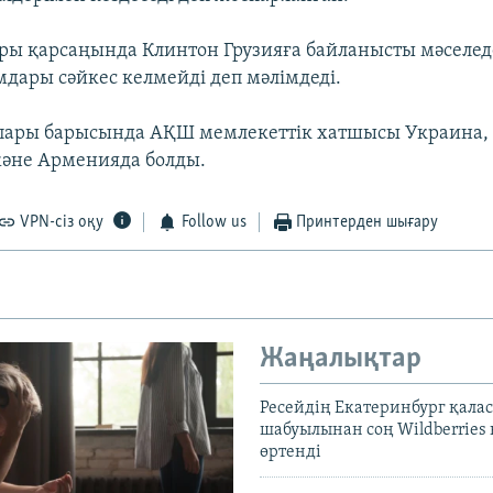
ары қарсаңында Клинтон Грузияға байланысты мәселе
мдары сәйкес келмейді деп мәлімдеді.
апары барысында АҚШ мемлекеттік хатшысы Украина,
әне Арменияда болды.
VPN-сіз оқу
Follow us
Принтерден шығару
Жаңалықтар
Ресейдің Екатеринбург қала
шабуылынан соң Wildberries
өртенді