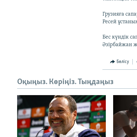
Грузияға сап
Ресей ұстаны
Бес күндік с
Әзірбайжан ж
Бөлісу
Оқыңыз. Көріңіз. Тыңдаңыз