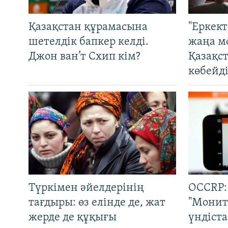
Қазақстан құрамасына
"Еркек
шетелдік бапкер келді.
жаңа м
Джон ван’т Схип кім?
Қазақс
көбейді
Түркімен әйелдерінің
OCCRP:
тағдыры: өз елінде де, жат
"Монит
жерде де құқығы
үндіст