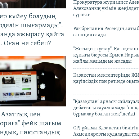
Прокуратура журналист Але
Алёхованың үкімін жеңілдет
сұраған
тер күйеу болудың
оделін шығармады".
Ұлыбритания Ресейдің алты 
танда ажырасу қайта
санкция салды
. Оған не себеп?
"Жосықсыз ұстау". Қазақста
құқығы бюросы Ермек Нары
жайлы мәлімдеме жасады
Қазақстан мектептерінде Ж
қауіпсіздік пән ретінде оқы
"Қазақстан" арнасы сайлауа
дебаттағы сауалнамада "ешқ
 Азаттық пен
бұрмалау болған жоқ" дейді
ориға" фейк шағым
CPJ ұйымы Қазақстан билігі
андық, пәкістандық
Ахмедияровты қудалауды тоқ