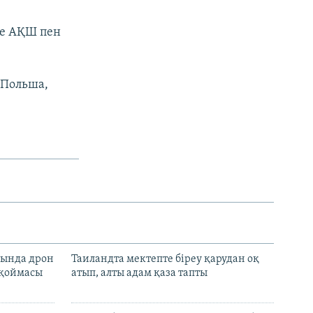
де АҚШ пен
 Польша,
сында дрон
Таиландта мектепте біреу қарудан оқ
 қоймасы
атып, алты адам қаза тапты