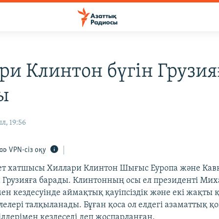
ри Клинтон бүгін Грузия
ы
л, 19:56
VPN-сіз оқу
т хатшысы Хиллари Клинтон Шығыс Еуропа және Кав
н Грузияға барады. Клинтонның осы ел президенті Ми
н кездесуінде аймақтық қауіпсіздік және екі жақты 
лелері талқыланады. Бұған қоса ол елдегі азаматтық қ
ілдерімен кездеседі деп жоспарланған.