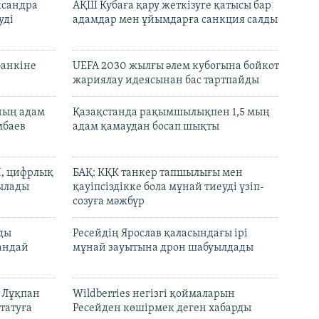
ксандра
АҚШ Кубаға қару жеткізуге қатысы бар
уді
адамдар мен ұйымдарға санкция салды
банкіне
UEFA 2030 жылғы әлем кубогына бойкот
жариялау идеясынан бас тартпайды
нның адам
Қазақстанда рақымшылықпен 1,5 мың
мбаев
адам қамаудан босап шықты
И, цифрлық
БАҚ: КҚК танкер тапшылығы мен
тылады
қауіпсіздікке бола мұнай тиеуді үзіп-
созуға мәжбүр
лды
Ресейдің Ярослав қаласындағы ірі
андай
мұнай зауытына дрон шабуылдады
н Лұқпан
Wildberries негізгі қоймаларын
татуға
Ресейден көшірмек деген хабарды