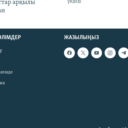
ттар арқылы
үндеді
ан
БӨЛІМДЕР
ЖАЗЫЛЫҢЫЗ
р
әлемде
зия