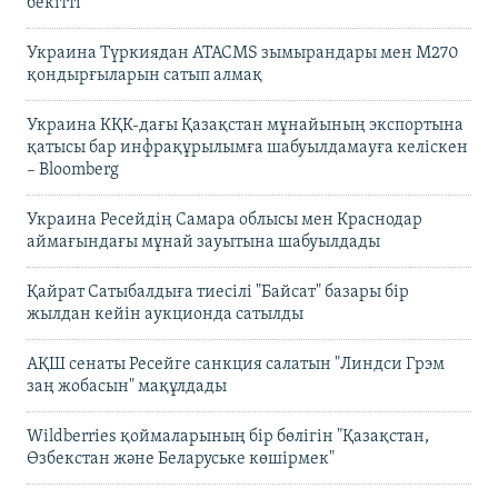
бекітті
Украина Түркиядан ATACMS зымырандары мен M270
қондырғыларын сатып алмақ
Украина КҚК-дағы Қазақстан мұнайының экспортына
қатысы бар инфрақұрылымға шабуылдамауға келіскен
– Bloomberg
Украина Ресейдің Самара облысы мен Краснодар
аймағындағы мұнай зауытына шабуылдады
Қайрат Сатыбалдыға тиесілі "Байсат" базары бір
жылдан кейін аукционда сатылды
АҚШ сенаты Ресейге санкция салатын "Линдси Грэм
заң жобасын" мақұлдады
Wildberries қоймаларының бір бөлігін "Қазақстан,
Өзбекстан және Беларуське көшірмек"