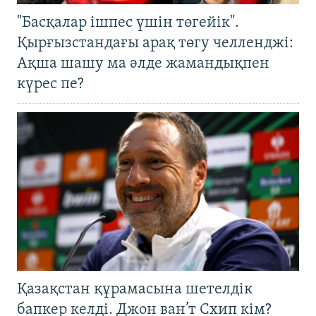
"Басқалар ішпес үшін төгейік".
Қырғызстандағы арақ төгу челленджі:
Ақша шашу ма әлде жамандықпен
күрес пе?
Қазақстан құрамасына шетелдік
бапкер келді. Джон ван’т Схип кім?