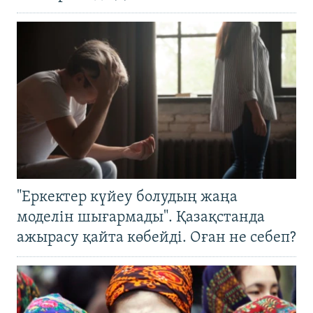
"Еркектер күйеу болудың жаңа
моделін шығармады". Қазақстанда
ажырасу қайта көбейді. Оған не себеп?