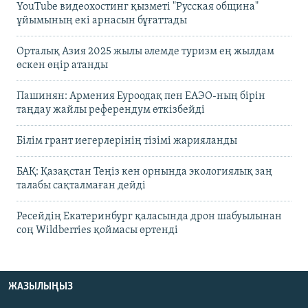
YouTube видеохостинг қызметі "Русская община"
ұйымының екі арнасын бұғаттады
Орталық Азия 2025 жылы әлемде туризм ең жылдам
өскен өңір атанды
Пашинян: Армения Еуроодақ пен ЕАЭО-ның бірін
таңдау жайлы референдум өткізбейді
Білім грант иегерлерінің тізімі жарияланды
БАҚ: Қазақстан Теңіз кен орнында экологиялық заң
талабы сақталмаған дейді
Ресейдің Екатеринбург қаласында дрон шабуылынан
соң Wildberries қоймасы өртенді
ЖАЗЫЛЫҢЫЗ