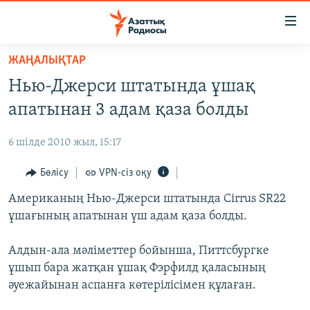
Accessibility
links
Skip
ЖАҢАЛЫҚТАР
to
ЖАҢАЛЫҚТАР
Нью-Джерси штатында ұшақ
main
САЯСАТ
content
апатынан 3 адам қаза болды
AZATTYQTV
Skip
to
6 шілде 2010 жыл, 15:17
ҚАҢТАР ОҚИҒАСЫ
main
АДАМ ҚҰҚЫҚТАРЫ
Бөлісу
VPN-сіз оқу
Navigation
Skip
ӘЛЕУМЕТ
Американың Нью-Джерси штатында Cirrus SR22
to
ұшағының апатынан үш адам қаза болды.
ӘЛЕМ
Search
АРНАЙЫ ЖОБАЛАР
Алдын-ала мәліметтер бойынша, Питтсбургке
ұшып бара жатқан ұшақ Фэрфилд қаласының
Русский
әуежайынан аспанға көтерілісімен құлаған.