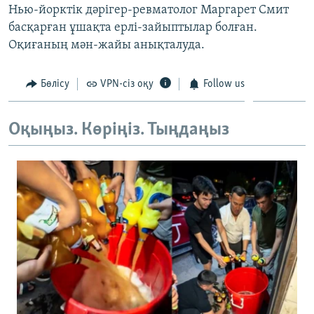
Нью-йорктік дәрігер-ревматолог Маргарет Смит
ЖАЗЫЛЫҢЫЗ
басқарған ұшақта ерлі-зайыптылар болған.
Оқиғаның мән-жайы анықталуда.
Басқа тілдерде
Бөлісу
VPN-сіз оқу
Follow us
Оқыңыз. Көріңіз. Тыңдаңыз