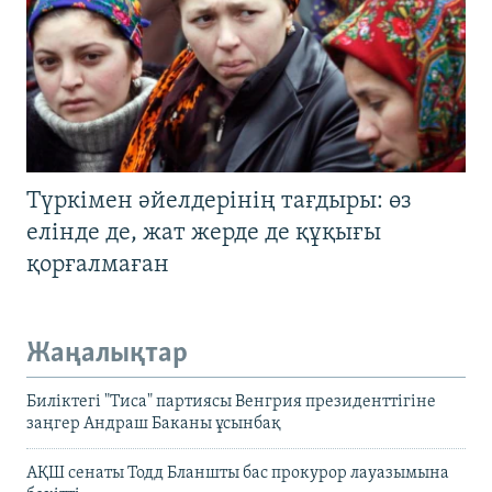
Түркімен әйелдерінің тағдыры: өз
елінде де, жат жерде де құқығы
қорғалмаған
Жаңалықтар
Биліктегі "Тиса" партиясы Венгрия президенттігіне
заңгер Андраш Баканы ұсынбақ
АҚШ сенаты Тодд Бланшты бас прокурор лауазымына