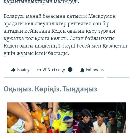
қарайтындықтарын мәлімдеді.
ЖАЗЫЛЫҢЫЗ
Беларусь мұнай бағасына қатысты Мәскеумен
арадағы келіспеушіліктер реттелген соң бір
аптадан кейін ғана Кеден одағын құру туралы
Басқа тілдерде
құжатқа қол қоюға келісті. Соған байланысты
Кеден одағы шілденің 1-і күні Ресей мен Қазақстан
үшін жұмыс істей бастады.
Бөлісу
VPN-сіз оқу
Follow us
Оқыңыз. Көріңіз. Тыңдаңыз