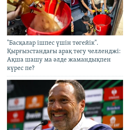
"Басқалар ішпес үшін төгейік".
Қырғызстандағы арақ төгу челленджі:
Ақша шашу ма әлде жамандықпен
күрес пе?