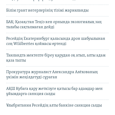
Білім грант иегерлерінің тізімі жарияланды
БАҚ: Қазақстан Теңіз кен орнында экологиялық заң
талабы сақталмаған дейді
Ресейдің Екатеринбург қаласында дрон шабуылынан
соң Wildberries қоймасы өртенді
Таиландта мектепте біреу қарудан оқ атып, алты адам
қаза тапты
Прокуратура журналист Александра Алёхованың
үкімін жеңілдетуді сұраған
АҚШ Кубаға қару жеткізуге қатысы бар адамдар мен
ұйымдарға санкция салды
Ұлыбритания Ресейдің алты банкіне санкция салды