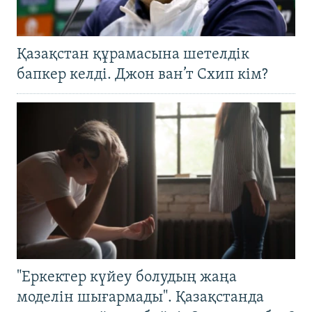
Қазақстан құрамасына шетелдік
бапкер келді. Джон ван’т Схип кім?
"Еркектер күйеу болудың жаңа
моделін шығармады". Қазақстанда