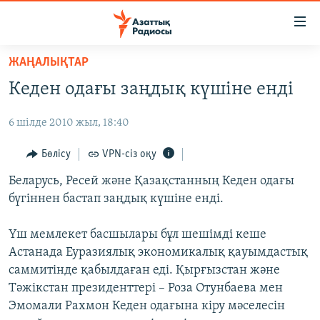
Accessibility
links
Skip
ЖАҢАЛЫҚТАР
to
ЖАҢАЛЫҚТАР
Кеден одағы заңдық күшіне енді
main
САЯСАТ
content
6 шілде 2010 жыл, 18:40
AZATTYQTV
Skip
to
ҚАҢТАР ОҚИҒАСЫ
Бөлісу
VPN-сіз оқу
main
АДАМ ҚҰҚЫҚТАРЫ
Беларусь, Ресей және Қазақстанның Кеден одағы
Navigation
бүгіннен бастап заңдық күшіне енді.
Skip
ӘЛЕУМЕТ
to
ӘЛЕМ
Үш мемлекет басшылары бұл шешімді кеше
Search
Астанада Еуразиялық экономикалық қауымдастық
АРНАЙЫ ЖОБАЛАР
саммитінде қабылдаған еді. Қырғызстан және
Тәжікстан президенттері – Роза Отунбаева мен
Русский
Эмомали Рахмон Кеден одағына кіру мәселесін