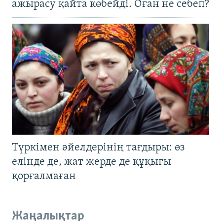
ажырасу қайта көбейді. Оған не себеп?
Түркімен әйелдерінің тағдыры: өз
елінде де, жат жерде де құқығы
қорғалмаған
Жаңалықтар