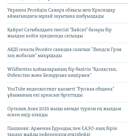
Украина Ресейдің Самара облысы мен Краснодар
аймағындағы мұнай зауытына шабуылдады
Қайрат Сатыбалдыға тиесілі "Байсат" базары бір
жылдан кейін аукционда сатылды
АҚШ сенаты Ресейге санкция салатын "Линдси Грэм
заң жобасын" мақұлдады
Wildberries қоймаларының бір бөлігін "Қазақстан,
Өзбекстан және Беларуське көшірмек"
YouTube видеохостинг қызметі "Русская община"
ұйымының екі арнасын бұғаттады
Орталық Азия 2025 жылы әлемде туризм ең жылдам
өскен өңір атанды
Пашинян: Армения Еуроодақ пен ЕАЭО-ның бірін
таңдау жайлы референдум өткізбейді