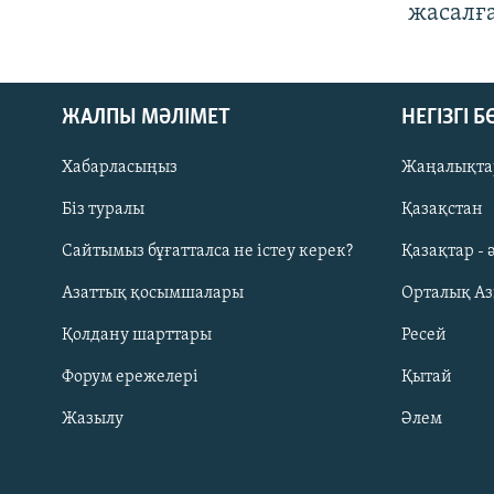
жасалғ
ЖАЛПЫ МӘЛІМЕТ
НЕГІЗГІ 
Хабарласыңыз
Жаңалықта
Біз туралы
Қазақстан
Русский
Сайтымыз бұғатталса не істеу керек?
Қазақтар - 
Азаттық қосымшалары
Орталық А
ЖАЗЫЛЫҢЫЗ
Қолдану шарттары
Ресей
Форум ережелері
Қытай
Жазылу
Әлем
Басқа тілдерде