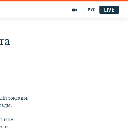
LIVE
РУС
ға
ліп тоқтады.
сады.
тігіне
ызды