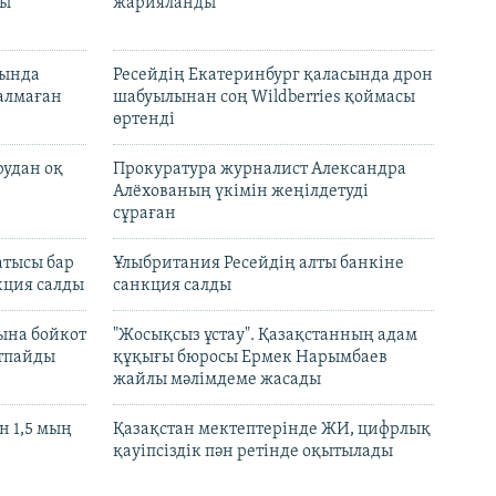
лы
жарияланды
нында
Ресейдің Екатеринбург қаласында дрон
талмаған
шабуылынан соң Wildberries қоймасы
өртенді
рудан оқ
Прокуратура журналист Александра
Алёхованың үкімін жеңілдетуді
сұраған
атысы бар
Ұлыбритания Ресейдің алты банкіне
кция салды
санкция салды
ына бойкот
"Жосықсыз ұстау". Қазақстанның адам
ртпайды
құқығы бюросы Ермек Нарымбаев
жайлы мәлімдеме жасады
 1,5 мың
Қазақстан мектептерінде ЖИ, цифрлық
қауіпсіздік пән ретінде оқытылады