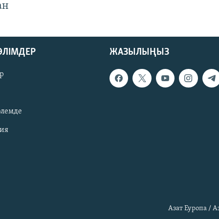
ан
БӨЛІМДЕР
ЖАЗЫЛЫҢЫЗ
р
әлемде
зия
Азат Еуропа / 