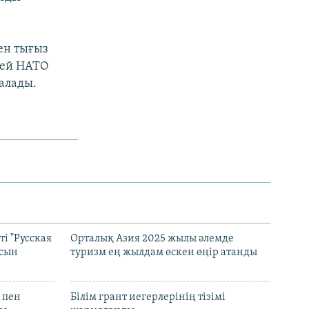
ен тығыз
сей НАТО
ғалады.
і "Русская
Орталық Азия 2025 жылы әлемде
асын
туризм ең жылдам өскен өңір атанды
 пен
Білім грант иегерлерінің тізімі