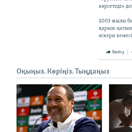
көрсетеді» де
2003 жылы би
қарым-қатына
әскери кемесі
Бөлісу
Оқыңыз. Көріңіз. Тыңдаңыз