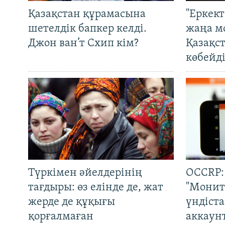
Қазақстан құрамасына
"Еркек
шетелдік бапкер келді.
жаңа м
Джон ван’т Схип кім?
Қазақс
көбейді
Түркімен әйелдерінің
OCCRP:
тағдыры: өз елінде де, жат
"Монит
жерде де құқығы
үндіст
қорғалмаған
аккаун