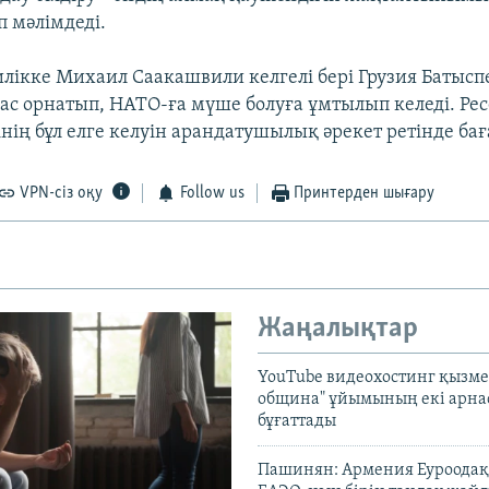
п мәлімдеді.
лікке Михаил Саакашвили келгелі бері Грузия Батысп
с орнатып, НАТО-ға мүше болуға ұмтылып келеді. Ре
нің бұл елге келуін арандатушылық әрекет ретінде ба
VPN-сіз оқу
Follow us
Принтерден шығару
Жаңалықтар
YouTube видеохостинг қызмет
община" ұйымының екі арн
бұғаттады
Пашинян: Армения Еуроодақ