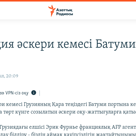
ия әскери кемесі Батуми
л, 20:09
VPN-сіз оқу
ри кемесі Грузияның Қара теңіздегі Батуми портына ке
а төрт күнге созылатын әскери оқу-жаттығуларға қаты
рузиядағы елшісі Эрик Фурнье франциялық AFP агент
дау білдіру - біздің аймақ қауіпсіздігін жақтайтыным