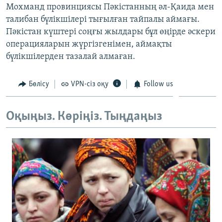
Мохманд провинциясы Пәкістанның әл-Қаида мен
ЖАЗЫЛЫҢЫЗ
талибан бүлікшілері тығылған тайпалы аймағы.
Пәкістан күштері соңғы жылдары бұл өңірде әскери
операцияларын жүргізгенімен, аймақты
Басқа тілдерде
бүлікшілерден тазалай алмаған.
Бөлісу
VPN-сіз оқу
Follow us
Оқыңыз. Көріңіз. Тыңдаңыз