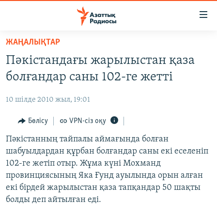
Accessibility
links
Skip
ЖАҢАЛЫҚТАР
to
ЖАҢАЛЫҚТАР
Пәкістандағы жарылыстан қаза
main
САЯСАТ
content
болғандар саны 102-ге жетті
AZATTYQTV
Skip
to
10 шілде 2010 жыл, 19:01
ҚАҢТАР ОҚИҒАСЫ
main
АДАМ ҚҰҚЫҚТАРЫ
Бөлісу
VPN-сіз оқу
Navigation
Skip
ӘЛЕУМЕТ
Пәкістанның тайпалы аймағында болған
to
шабуылдардан құрбан болғандар саны екі еселеніп
ӘЛЕМ
Search
102-ге жетіп отыр. Жұма күні Мохманд
АРНАЙЫ ЖОБАЛАР
провинциясының Яка Ғунд ауылында орын алған
екі бірдей жарылыстан қаза тапқандар 50 шақты
Русский
болды деп айтылған еді.