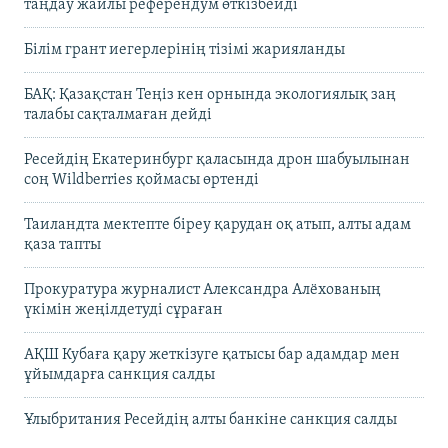
таңдау жайлы референдум өткізбейді
Білім грант иегерлерінің тізімі жарияланды
БАҚ: Қазақстан Теңіз кен орнында экологиялық заң
талабы сақталмаған дейді
Ресейдің Екатеринбург қаласында дрон шабуылынан
соң Wildberries қоймасы өртенді
Таиландта мектепте біреу қарудан оқ атып, алты адам
қаза тапты
Прокуратура журналист Александра Алёхованың
үкімін жеңілдетуді сұраған
АҚШ Кубаға қару жеткізуге қатысы бар адамдар мен
ұйымдарға санкция салды
Ұлыбритания Ресейдің алты банкіне санкция салды