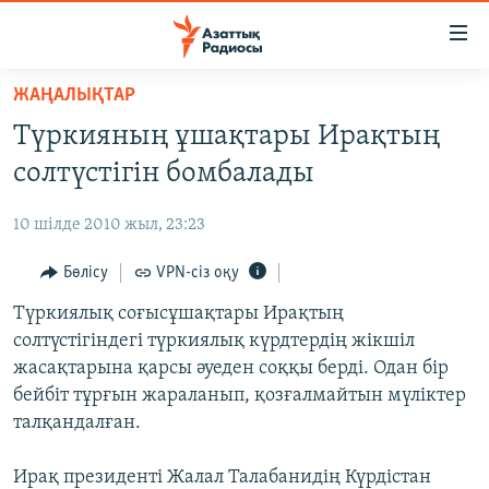
Accessibility
links
Skip
ЖАҢАЛЫҚТАР
to
ЖАҢАЛЫҚТАР
Түркияның ұшақтары Ирақтың
main
САЯСАТ
content
солтүстігін бомбалады
AZATTYQTV
Skip
to
10 шілде 2010 жыл, 23:23
ҚАҢТАР ОҚИҒАСЫ
main
АДАМ ҚҰҚЫҚТАРЫ
Бөлісу
VPN-сіз оқу
Navigation
Skip
ӘЛЕУМЕТ
Түркиялық соғысұшақтары Ирақтың
to
солтүстігіндегі түркиялық күрдтердің жікшіл
ӘЛЕМ
Search
жасақтарына қарсы әуеден соққы берді. Одан бір
АРНАЙЫ ЖОБАЛАР
бейбіт тұрғын жараланып, қозғалмайтын мүліктер
талқандалған.
Русский
Ирақ президенті Жалал Талабанидің Күрдістан