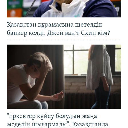
Қазақстан құрамасына шетелдік
бапкер келді. Джон ван’т Схип кім?
"Еркектер күйеу болудың жаңа
моделін шығармады". Қазақстанда