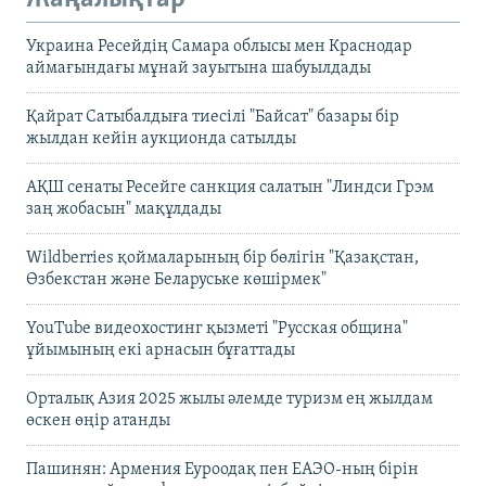
Украина Ресейдің Самара облысы мен Краснодар
аймағындағы мұнай зауытына шабуылдады
Қайрат Сатыбалдыға тиесілі "Байсат" базары бір
жылдан кейін аукционда сатылды
АҚШ сенаты Ресейге санкция салатын "Линдси Грэм
заң жобасын" мақұлдады
Wildberries қоймаларының бір бөлігін "Қазақстан,
Өзбекстан және Беларуське көшірмек"
YouTube видеохостинг қызметі "Русская община"
ұйымының екі арнасын бұғаттады
Орталық Азия 2025 жылы әлемде туризм ең жылдам
өскен өңір атанды
Пашинян: Армения Еуроодақ пен ЕАЭО-ның бірін