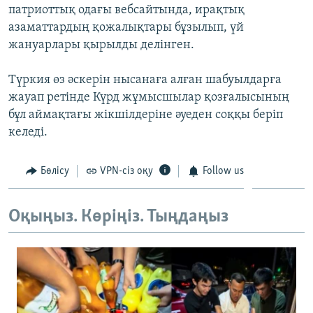
патриоттық одағы вебсайтында, ирақтық
ЖАЗЫЛЫҢЫЗ
азаматтардың қожалықтары бұзылып, үй
жануарлары қырылды делінген.
Басқа тілдерде
Түркия өз әскерін нысанаға алған шабуылдарға
жауап ретінде Күрд жұмысшылар қозғалысының
бұл аймақтағы жікшілдеріне әуеден соққы беріп
келеді.
Бөлісу
VPN-сіз оқу
Follow us
Оқыңыз. Көріңіз. Тыңдаңыз