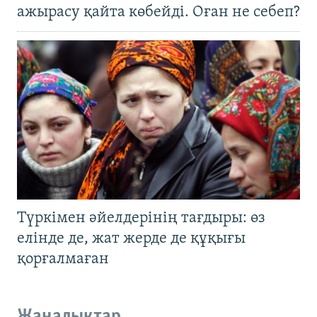
ажырасу қайта көбейді. Оған не себеп?
Түркімен әйелдерінің тағдыры: өз
елінде де, жат жерде де құқығы
қорғалмаған
Жаңалықтар