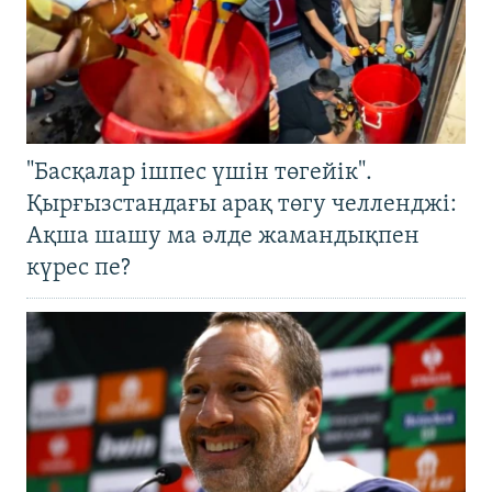
"Басқалар ішпес үшін төгейік".
Қырғызстандағы арақ төгу челленджі:
Ақша шашу ма әлде жамандықпен
күрес пе?