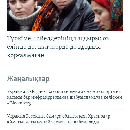
Түркімен әйелдерінің тағдыры: өз
елінде де, жат жерде де құқығы
қорғалмаған
Жаңалықтар
Украина КҚК-дағы Қазақстан мұнайының экспортына
қатысы бар инфрақұрылымға шабуылдамауға келіскен
– Bloomberg
Украина Ресейдің Самара облысы мен Краснодар
аймағындағы мұнай зауытына шабуылдады