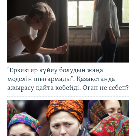
"Еркектер күйеу болудың жаңа
моделін шығармады". Қазақстанда
ажырасу қайта көбейді. Оған не себеп?