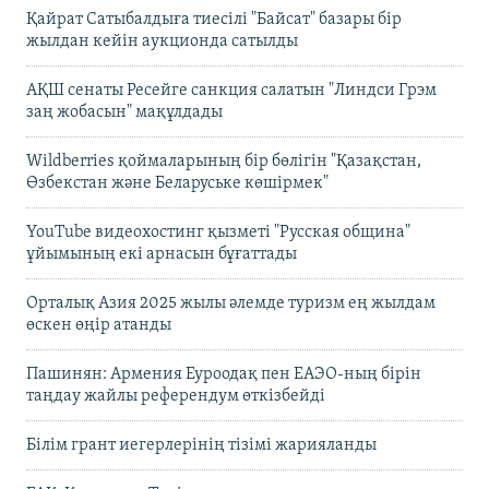
Қайрат Сатыбалдыға тиесілі "Байсат" базары бір
жылдан кейін аукционда сатылды
АҚШ сенаты Ресейге санкция салатын "Линдси Грэм
заң жобасын" мақұлдады
Wildberries қоймаларының бір бөлігін "Қазақстан,
Өзбекстан және Беларуське көшірмек"
YouTube видеохостинг қызметі "Русская община"
ұйымының екі арнасын бұғаттады
Орталық Азия 2025 жылы әлемде туризм ең жылдам
өскен өңір атанды
Пашинян: Армения Еуроодақ пен ЕАЭО-ның бірін
таңдау жайлы референдум өткізбейді
Білім грант иегерлерінің тізімі жарияланды