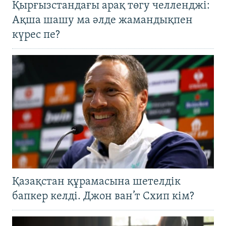
Қырғызстандағы арақ төгу челленджі:
Ақша шашу ма әлде жамандықпен
күрес пе?
Қазақстан құрамасына шетелдік
бапкер келді. Джон ван’т Схип кім?