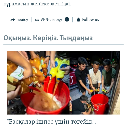
құрамасын жеңіске жеткізді.
ЖАЗЫЛЫҢЫЗ
Бөлісу
VPN-сіз оқу
Follow us
Басқа тілдерде
Оқыңыз. Көріңіз. Тыңдаңыз
"Басқалар ішпес үшін төгейік".