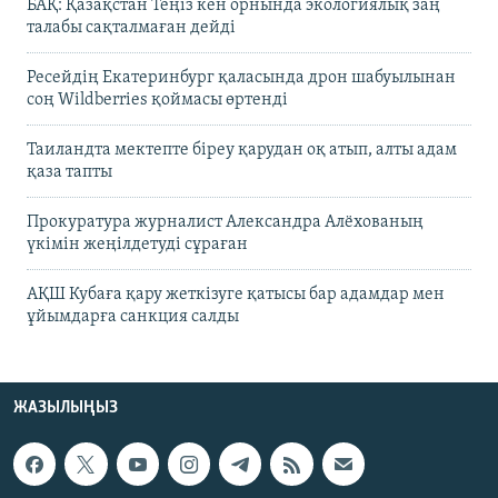
БАҚ: Қазақстан Теңіз кен орнында экологиялық заң
талабы сақталмаған дейді
Ресейдің Екатеринбург қаласында дрон шабуылынан
соң Wildberries қоймасы өртенді
Таиландта мектепте біреу қарудан оқ атып, алты адам
қаза тапты
Прокуратура журналист Александра Алёхованың
үкімін жеңілдетуді сұраған
АҚШ Кубаға қару жеткізуге қатысы бар адамдар мен
ұйымдарға санкция салды
ЖАЗЫЛЫҢЫЗ