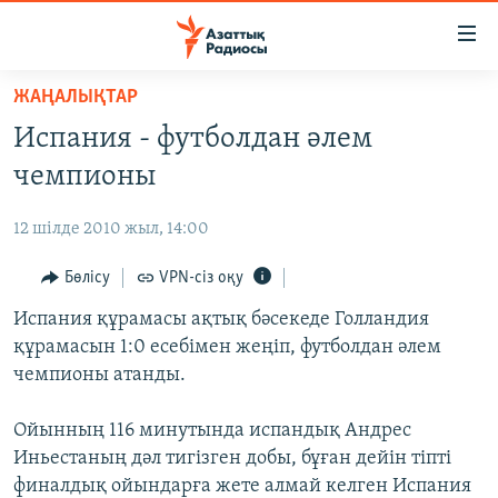
Accessibility
links
Skip
ЖАҢАЛЫҚТАР
to
ЖАҢАЛЫҚТАР
Испания - футболдан әлем
main
САЯСАТ
content
чемпионы
AZATTYQTV
Skip
to
12 шілде 2010 жыл, 14:00
ҚАҢТАР ОҚИҒАСЫ
main
АДАМ ҚҰҚЫҚТАРЫ
Бөлісу
VPN-сіз оқу
Navigation
Skip
ӘЛЕУМЕТ
Испания құрамасы ақтық бәсекеде Голландия
to
құрамасын 1:0 есебімен жеңіп, футболдан әлем
ӘЛЕМ
Search
чемпионы атанды.
АРНАЙЫ ЖОБАЛАР
Ойынның 116 минутында испандық Андрес
Русский
Иньестаның дәл тигізген добы, бұған дейін тіпті
финалдық ойындарға жете алмай келген Испания