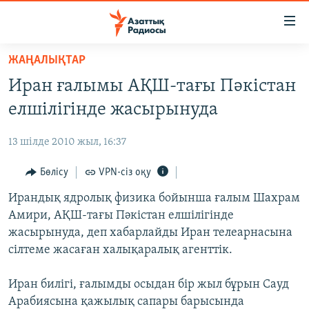
Accessibility
links
Skip
ЖАҢАЛЫҚТАР
to
ЖАҢАЛЫҚТАР
Иран ғалымы АҚШ-тағы Пәкістан
main
САЯСАТ
content
елшілігінде жасырынуда
AZATTYQTV
Skip
to
13 шілде 2010 жыл, 16:37
ҚАҢТАР ОҚИҒАСЫ
main
АДАМ ҚҰҚЫҚТАРЫ
Бөлісу
VPN-сіз оқу
Navigation
Skip
ӘЛЕУМЕТ
Ирандық ядролық физика бойынша ғалым Шахрам
to
Амири, АҚШ-тағы Пәкістан елшілігінде
ӘЛЕМ
Search
жасырынуда, деп хабарлайды Иран телеарнасына
АРНАЙЫ ЖОБАЛАР
сілтеме жасаған халықаралық агенттік.
Русский
Иран билігі, ғалымды осыдан бір жыл бұрын Сауд
Арабиясына қажылық сапары барысында