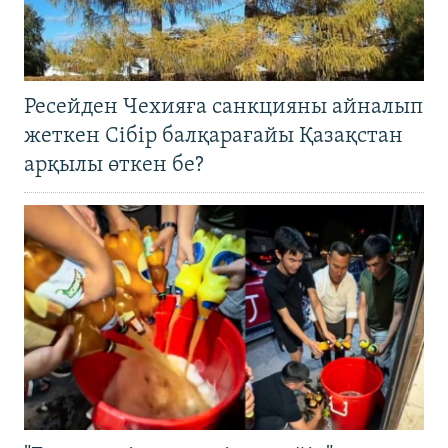
Ресейден Чехияға санкцияны айналып
жеткен Сібір балқарағайы Қазақстан
арқылы өткен бе?