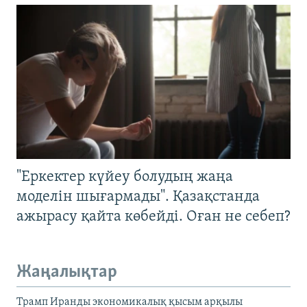
"Еркектер күйеу болудың жаңа
моделін шығармады". Қазақстанда
ажырасу қайта көбейді. Оған не себеп?
Жаңалықтар
Трамп Иранды экономикалық қысым арқылы