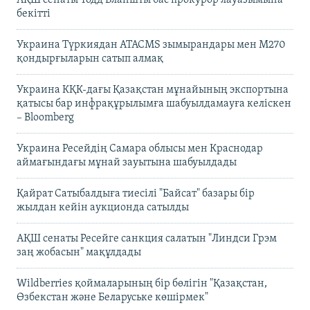
АҚШ сенаты Тодд Бланшты бас прокурор лауазымына
бекітті
Украина Түркиядан ATACMS зымырандары мен M270
қондырғыларын сатып алмақ
Украина КҚК-дағы Қазақстан мұнайының экспортына
қатысы бар инфрақұрылымға шабуылдамауға келіскен
– Bloomberg
Украина Ресейдің Самара облысы мен Краснодар
аймағындағы мұнай зауытына шабуылдады
Қайрат Сатыбалдыға тиесілі "Байсат" базары бір
жылдан кейін аукционда сатылды
АҚШ сенаты Ресейге санкция салатын "Линдси Грэм
заң жобасын" мақұлдады
Wildberries қоймаларының бір бөлігін "Қазақстан,
Өзбекстан және Беларуське көшірмек"