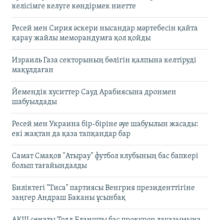
келісімге келуге көндірмек ниетте
Ресей мен Сирия әскери нысандар мәртебесін қайта
қарау жайлы меморандумға қол қойды
Израиль Газа секторының бөлігін қалпына келтіруді
мақұлдаған
Йемендік хуситтер Сауд Арабиясына дронмен
шабуылдады
Ресей мен Украина бір-біріне әуе шабуылын жасады:
екі жақтан да қаза тапқандар бар
Самат Смақов "Атырау" футбол клубының бас бапкері
болып тағайындалды
Биліктегі "Тиса" партиясы Венгрия президенттігіне
заңгер Андраш Баканы ұсынбақ