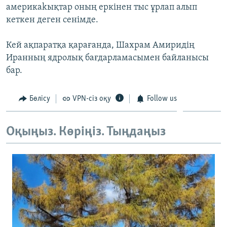
америкаkықтар оның еркінен тыс ұрлап алып
ЖАЗЫЛЫҢЫЗ
кеткен деген сенімде.
Кей ақпаратқа қарағанда, Шахрам Амиридің
Басқа тілдерде
Иранның ядролық бағдарламасымен байланысы
бар.
Бөлісу
VPN-сіз оқу
Follow us
Оқыңыз. Көріңіз. Тыңдаңыз