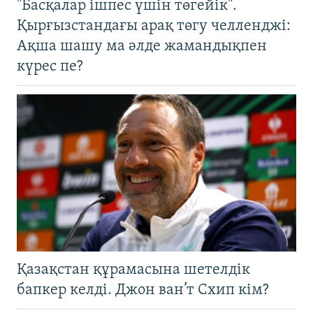
"Басқалар ішпес үшін төгейік".
Қырғызстандағы арақ төгу челленджі:
Ақша шашу ма әлде жамандықпен
күрес пе?
Қазақстан құрамасына шетелдік
бапкер келді. Джон ван’т Схип кім?