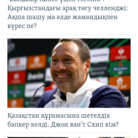
Қырғызстандағы арақ төгу челленджі:
Ақша шашу ма әлде жамандықпен
күрес пе?
Қазақстан құрамасына шетелдік
бапкер келді. Джон ван’т Схип кім?