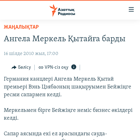
Accessibility
links
Skip
ЖАҢАЛЫҚТАР
to
ЖАҢАЛЫҚТАР
Ангела Меркель Қытайға барды
main
САЯСАТ
content
16 шілде 2010 жыл, 17:00
AZATTYQTV
Skip
to
ҚАҢТАР ОҚИҒАСЫ
Бөлісу
VPN-сіз оқу
main
АДАМ ҚҰҚЫҚТАРЫ
Германия канцлері Ангела Меркель Қытай
Navigation
премьері Вэнь Цзябаоның шақыруымен Бейжіңге
Skip
ӘЛЕУМЕТ
ресми сапармен келді.
to
ӘЛЕМ
Search
Меркельмен бірге Бейжіңге неміс бизнес өкілдері
АРНАЙЫ ЖОБАЛАР
келді.
Русский
Сапар аясында екі ел арасындағы сауда-