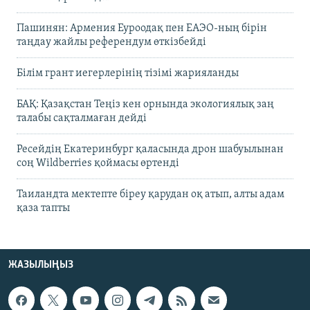
Пашинян: Армения Еуроодақ пен ЕАЭО-ның бірін
таңдау жайлы референдум өткізбейді
Білім грант иегерлерінің тізімі жарияланды
БАҚ: Қазақстан Теңіз кен орнында экологиялық заң
талабы сақталмаған дейді
Ресейдің Екатеринбург қаласында дрон шабуылынан
соң Wildberries қоймасы өртенді
Таиландта мектепте біреу қарудан оқ атып, алты адам
қаза тапты
ЖАЗЫЛЫҢЫЗ