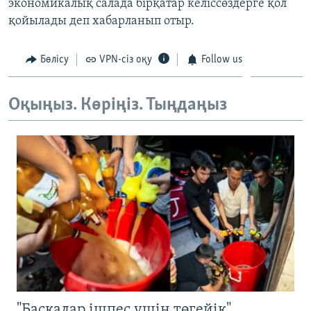
экономикалық салада бірқатар келіссөздерге қол
ЖАЗЫЛЫҢЫЗ
қойылады деп хабарланып отыр.
Бөлісу
VPN-сіз оқу
Follow us
Басқа тілдерде
Оқыңыз. Көріңіз. Тыңдаңыз
"Басқалар ішпес үшін төгейік".