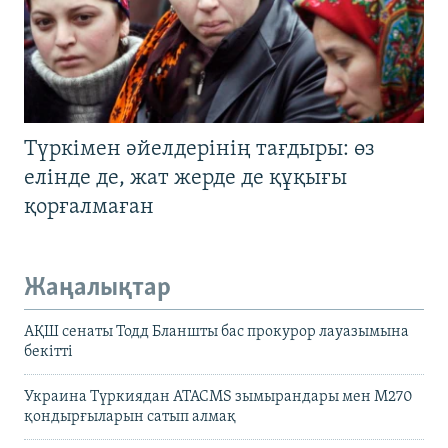
Түркімен әйелдерінің тағдыры: өз
елінде де, жат жерде де құқығы
қорғалмаған
Жаңалықтар
АҚШ сенаты Тодд Бланшты бас прокурор лауазымына
бекітті
Украина Түркиядан ATACMS зымырандары мен M270
қондырғыларын сатып алмақ