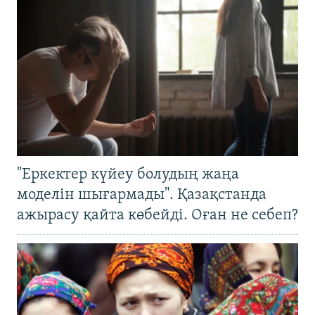
"Еркектер күйеу болудың жаңа
моделін шығармады". Қазақстанда
ажырасу қайта көбейді. Оған не себеп?