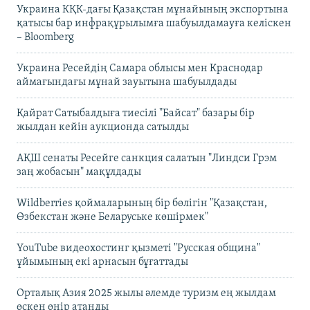
Украина КҚК-дағы Қазақстан мұнайының экспортына
қатысы бар инфрақұрылымға шабуылдамауға келіскен
– Bloomberg
Украина Ресейдің Самара облысы мен Краснодар
аймағындағы мұнай зауытына шабуылдады
Қайрат Сатыбалдыға тиесілі "Байсат" базары бір
жылдан кейін аукционда сатылды
АҚШ сенаты Ресейге санкция салатын "Линдси Грэм
заң жобасын" мақұлдады
Wildberries қоймаларының бір бөлігін "Қазақстан,
Өзбекстан және Беларуське көшірмек"
YouTube видеохостинг қызметі "Русская община"
ұйымының екі арнасын бұғаттады
Орталық Азия 2025 жылы әлемде туризм ең жылдам
өскен өңір атанды