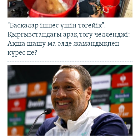
"Басқалар ішпес үшін төгейік".
Қырғызстандағы арақ төгу челленджі:
Ақша шашу ма әлде жамандықпен
күрес пе?