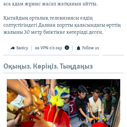
аса адам жұмыс жасап жатқанын айтты.
ЖАЗЫЛЫҢЫЗ
Қытайдың орталық телевизиясы елдің
солтүстігіндегі Далиан портты қаласындағы өрттің
Басқа тілдерде
жалыны 30 метр биіктікке көтерілді деген.
Бөлісу
VPN-сіз оқу
Follow us
Оқыңыз. Көріңіз. Тыңдаңыз