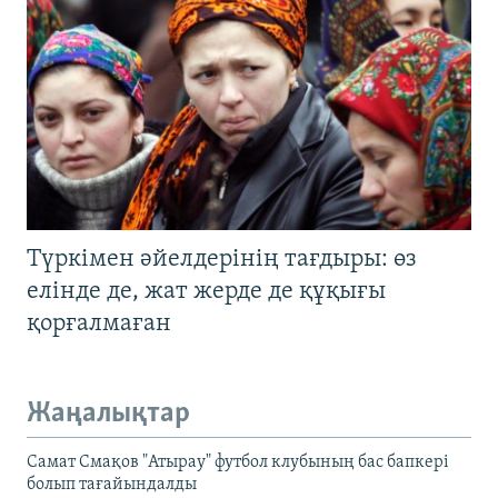
Түркімен әйелдерінің тағдыры: өз
елінде де, жат жерде де құқығы
қорғалмаған
Жаңалықтар
Самат Смақов "Атырау" футбол клубының бас бапкері
болып тағайындалды