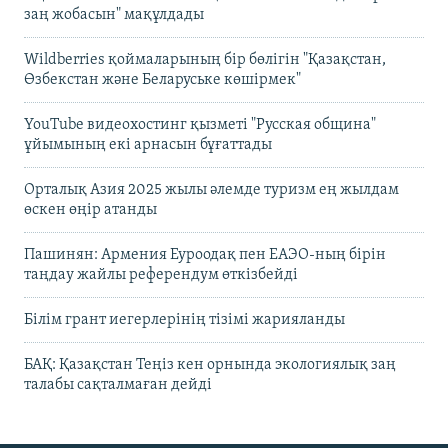
заң жобасын" мақұлдады
Wildberries қоймаларының бір бөлігін "Қазақстан,
Өзбекстан және Беларуське көшірмек"
YouTube видеохостинг қызметі "Русская община"
ұйымының екі арнасын бұғаттады
Орталық Азия 2025 жылы әлемде туризм ең жылдам
өскен өңір атанды
Пашинян: Армения Еуроодақ пен ЕАЭО-ның бірін
таңдау жайлы референдум өткізбейді
Білім грант иегерлерінің тізімі жарияланды
БАҚ: Қазақстан Теңіз кен орнында экологиялық заң
талабы сақталмаған дейді