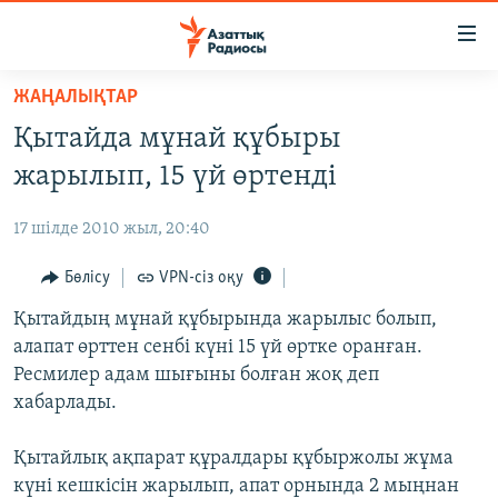
Accessibility
links
Skip
ЖАҢАЛЫҚТАР
to
ЖАҢАЛЫҚТАР
Қытайда мұнай құбыры
main
САЯСАТ
content
жарылып, 15 үй өртенді
AZATTYQTV
Skip
to
17 шілде 2010 жыл, 20:40
ҚАҢТАР ОҚИҒАСЫ
main
АДАМ ҚҰҚЫҚТАРЫ
Бөлісу
VPN-сіз оқу
Navigation
Skip
ӘЛЕУМЕТ
Қытайдың мұнай құбырында жарылыс болып,
to
алапат өрттен сенбі күні 15 үй өртке оранған.
ӘЛЕМ
Search
Ресмилер адам шығыны болған жоқ деп
АРНАЙЫ ЖОБАЛАР
хабарлады.
Русский
Қытайлық ақпарат құралдары құбыржолы жұма
күні кешкісін жарылып, апат орнында 2 мыңнан