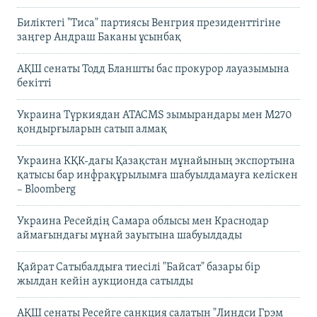
Биліктегі "Тиса" партиясы Венгрия президенттігіне
заңгер Андраш Баканы ұсынбақ
АҚШ сенаты Тодд Бланшты бас прокурор лауазымына
бекітті
Украина Түркиядан ATACMS зымырандары мен M270
қондырғыларын сатып алмақ
Украина КҚК-дағы Қазақстан мұнайының экспортына
қатысы бар инфрақұрылымға шабуылдамауға келіскен
– Bloomberg
Украина Ресейдің Самара облысы мен Краснодар
аймағындағы мұнай зауытына шабуылдады
Қайрат Сатыбалдыға тиесілі "Байсат" базары бір
жылдан кейін аукционда сатылды
АҚШ сенаты Ресейге санкция салатын "Линдси Грэм