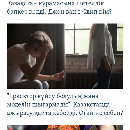
Қазақстан құрамасына шетелдік
бапкер келді. Джон ван’т Схип кім?
"Еркектер күйеу болудың жаңа
моделін шығармады". Қазақстанда
ажырасу қайта көбейді. Оған не себеп?