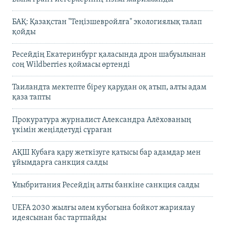
БАҚ: Қазақстан "Теңізшевройлға" экологиялық талап
қойды
Ресейдің Екатеринбург қаласында дрон шабуылынан
соң Wildberries қоймасы өртенді
Таиландта мектепте біреу қарудан оқ атып, алты адам
қаза тапты
Прокуратура журналист Александра Алёхованың
үкімін жеңілдетуді сұраған
АҚШ Кубаға қару жеткізуге қатысы бар адамдар мен
ұйымдарға санкция салды
Ұлыбритания Ресейдің алты банкіне санкция салды
UEFA 2030 жылғы әлем кубогына бойкот жариялау
идеясынан бас тартпайды