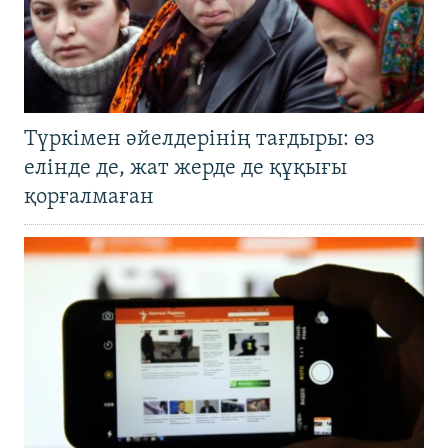
Түркімен әйелдерінің тағдыры: өз
елінде де, жат жерде де құқығы
қорғалмаған