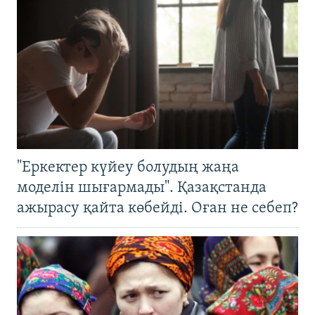
"Еркектер күйеу болудың жаңа
моделін шығармады". Қазақстанда
ажырасу қайта көбейді. Оған не себеп?