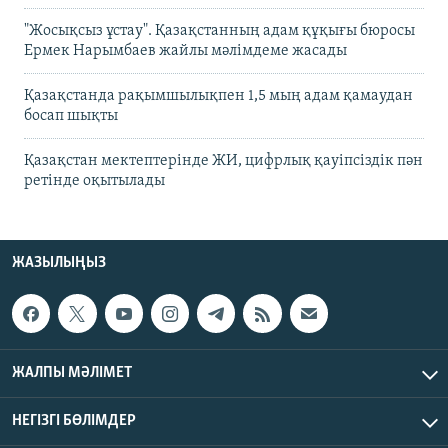
"Жосықсыз ұстау". Қазақстанның адам құқығы бюросы
Ермек Нарымбаев жайлы мәлімдеме жасады
Қазақстанда рақымшылықпен 1,5 мың адам қамаудан
босап шықты
Қазақстан мектептерінде ЖИ, цифрлық қауіпсіздік пән
ретінде оқытылады
ЖАЗЫЛЫҢЫЗ
ЖАЛПЫ МӘЛІМЕТ
НЕГІЗГІ БӨЛІМДЕР