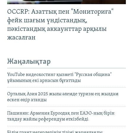
OCCRP: Азаттық пен "Мониториға"
фейк шағым үндістандық,
пәкістандық аккаунттар арқылы
жасалған
Жаңалықтар
YouTube видеохостинг қызметі "Русская община"
ұйымының екі арнасын бұғаттады
Орталық Азия 2025 жылы әлемде туризм ең жылдам
өскен өңір атанды
Пашинян: Армения Еуроодақ пен ЕАЭО-ның бірін
таңдау жайлы референдум өткізбейді
Білім грант иегерлерінің тізімі жарияланды