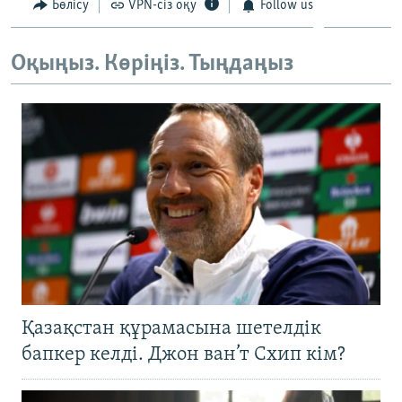
Бөлісу
VPN-сіз оқу
Follow us
Оқыңыз. Көріңіз. Тыңдаңыз
Қазақстан құрамасына шетелдік
бапкер келді. Джон ван’т Схип кім?