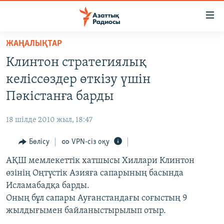
Accessibility
links
Skip
ЖАҢАЛЫҚТАР
to
ЖАҢАЛЫҚТАР
Клинтон стратегиялық
main
САЯСАТ
content
келіссөздер өткізу үшін
AZATTYQTV
Skip
Пәкістанға барды
to
ҚАҢТАР ОҚИҒАСЫ
main
18 шілде 2010 жыл, 18:47
АДАМ ҚҰҚЫҚТАРЫ
Navigation
Skip
Бөлісу
VPN-сіз оқу
ӘЛЕУМЕТ
to
АҚШ мемлекеттік хатшысы Хиллари Клинтон
ӘЛЕМ
Search
өзінің Оңтүстік Азияға сапарының басында
АРНАЙЫ ЖОБАЛАР
Исламабадқа барды.
Оның бұл сапары Ауғанстандағы соғыстың 9
Русский
жылдығымен байланыстырылып отыр.