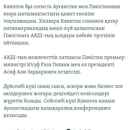
ЖАЗЫЛЫҢЫЗ
Клинтон бұл соғыста Ауғанстан мен Пәкістанның
өзара ынтымақтастығы қажет екеніне
тоқталмақшы. Хиллари Клинтон сонымен қатар
антиамерикандық көңіл-күй қалыптасқан
Басқа тілдерде
Пәкістанға АҚШ-тың қолдауы көбейе түсетінін
айтпақшы.
АҚШ-тың мемлекеттік хатшысы Пәкістан премьер-
министрі Юсуф Раза Гилани мен ел президенті
Асиф Али Зардаримен кездеседі.
Дүйсенбі күні оның саяси, әскери және бизнес топ
өкілдерімен жоғары деңгейдегі келіссөздері
жүретін болады. Сейсенбі күні Клинтон ханым
Ауғанстандағы халықаралық конференцияға
қатысады.